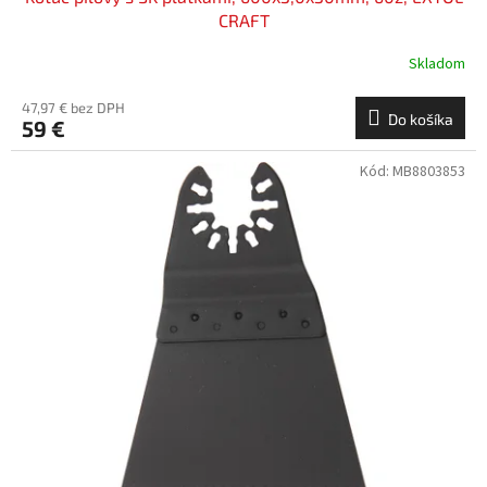
CRAFT
Skladom
47,97 € bez DPH
Do košíka
59 €
Kód:
MB8803853