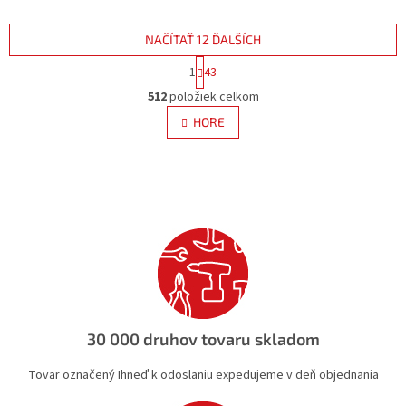
NAČÍTAŤ 12 ĎALŠÍCH
S
1
43
t
O
r
512
položiek celkom
v
á
l
HORE
n
á
k
d
o
v
a
a
c
n
i
i
e
e
p
r
v
k
y
v
30 000 druhov tovaru skladom
ý
p
Tovar označený Ihneď k odoslaniu expedujeme v deň objednania
i
s