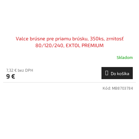
Valce brúsne pre priamu brúsku, 350ks, zrnitosť
80/120/240, EXTOL PREMIUM
Skladom
7,32 € bez DPH
Do košíka
9 €
Kód:
MB8703784