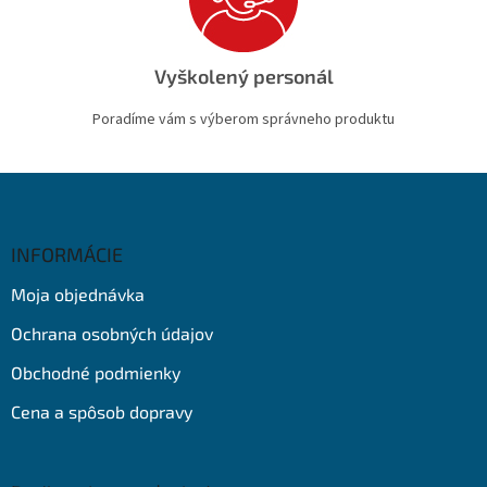
Vyškolený personál
Poradíme vám s výberom správneho produktu
Z
á
p
ä
INFORMÁCIE
t
Moja objednávka
i
e
Ochrana osobných údajov
Obchodné podmienky
Cena a spôsob dopravy