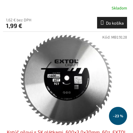
Skladom
1,62 € bez DPH
Do košíka
1,99 €
Kód:
MB19128
–23 %
Kotúč pílový s SK plátkami, 600x3,0x30mm, 60z, EXTOL