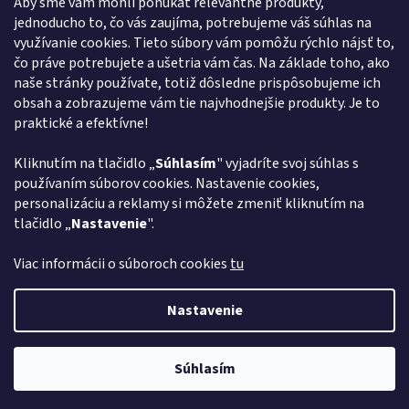
Aby sme vám mohli ponúkať relevantné produkty,
jednoducho to, čo vás zaujíma, potrebujeme váš súhlas na
obchod
@
euroshopy.sk
využívanie cookies. Tieto súbory vám pomôžu rýchlo nájsť to,
0911 931 019
čo práve potrebujete a ušetria vám čas. Na základe toho, ako
naše stránky používate, totiž dôsledne prispôsobujeme ich
0911 931 019
obsah a zobrazujeme vám tie najvhodnejšie produkty. Je to
Facebook Euroshopy
praktické a efektívne!
Kliknutím na tlačidlo „
Súhlasím
" vyjadríte svoj súhlas s
Prijímame online platby
používaním súborov cookies. Nastavenie cookies,
personalizáciu a reklamy si môžete zmeniť kliknutím na
tlačidlo „
Nastavenie
".
Viac informácii o súboroch cookies
tu
Vytvoril Shoptet
Nastavenie
Copyright 2026
Euroshopy
. Všetky práva vyhradené.
Upraviť
Súhlasím
nastavenie cookies