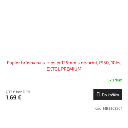
Papier brúsny na s. zips pr.125mm s otvormi, P150, 10ks,
EXTOL PREMIUM
Skladom
1,37 € bez DPH
Do košíka
1,69 €
Kód:
MB8803564