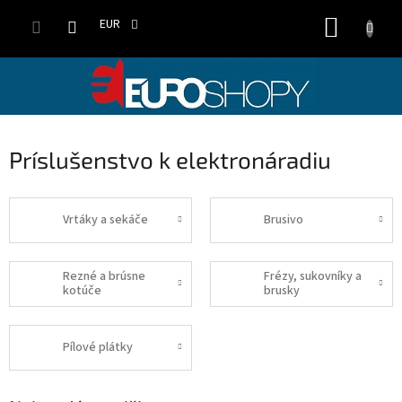
Prejsť
NÁKUP
na
EUR
obsah
KOŠÍK
Príslušenstvo k elektronáradiu
Vrtáky a sekáče
Brusivo
Rezné a brúsne
Frézy, sukovníky a
kotúče
brusky
Pílové plátky