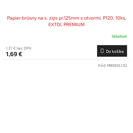
Papier brúsny na s. zips pr.125mm s otvormi, P120, 10ks,
EXTOL PREMIUM
Skladom
1,37 € bez DPH
Do košíka
1,69 €
Kód:
MB8801192