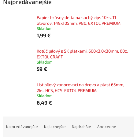
Najpredávanejšie
Papier brúsny delta na suchý zips 10ks, 11
otvorov, 149x105mm, P80, EXTOL PREMIUM
Skladom
1,99 €
Kotúč pílový s SK plátkami, 600x3,0x30mm, 60z,
EXTOL CRAFT
Skladom
59 €
List pílový zanorovací na drevo a plast 65mm,
2ks, HCS, HCS, EXTOL PREMIUM
Skladom
6,49 €
R
a
Najpredávanejšie
Najlacnejšie
Najdrahšie
Abecedne
d