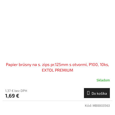
Papier brúsny na s. zips pr.125mm s otvormi, P100, 10ks,
EXTOL PREMIUM
Skladom
1,37 € bez DPH
Do košíka
1,69 €
Kód:
MB8803563