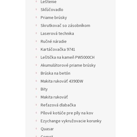
Leštenie
Skľúčovadlo
Priame brúsky
Skrutkovač so zásobníkom
Laserová technika
Ručné náradie
Kartáčovačka 9741
Leštička na kameň PW5000CH
Akumulátorové priame brúsky
Brúska na betón
Makita rukoväť 4390DW
Bity
Makita rukoväť
Reťazová dlabačka
Pílové kotúče pre píly na kov
Ezychange vykružovacie korunky
Quasar