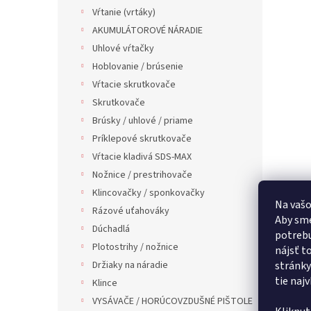
Vŕtanie (vrtáky)
AKUMULÁTOROVÉ NÁRADIE
Uhlové vŕtačky
Hoblovanie / brúsenie
Vŕtacie skrutkovače
Skrutkovače
Brúsky / uhlové / priame
Príklepové skrutkovače
Vŕtacie kladivá SDS-MAX
Nožnice / prestrihovače
Klincovačky / sponkovačky
Na vašo
Rázové uťahováky
Aby sme
Dúchadlá
potrebu
Plotostrihy / nožnice
nájsť t
Držiaky na náradie
stránky
tie naj
Klince
VYSÁVAČE / HORÚCOVZDUŠNÉ PIŠTOLE