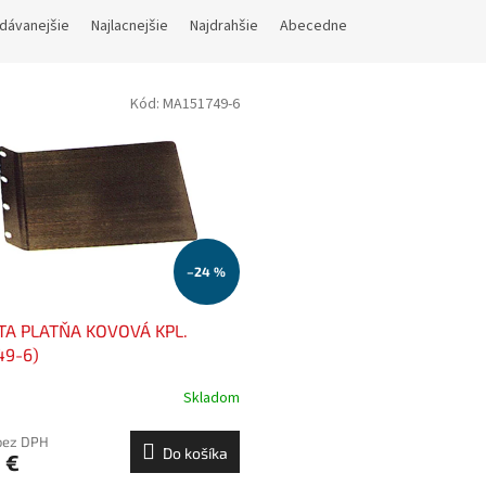
dávanejšie
Najlacnejšie
Najdrahšie
Abecedne
Kód:
MA151749-6
–24 %
TA PLATŇA KOVOVÁ KPL.
49-6)
Skladom
 bez DPH
Do košíka
 €