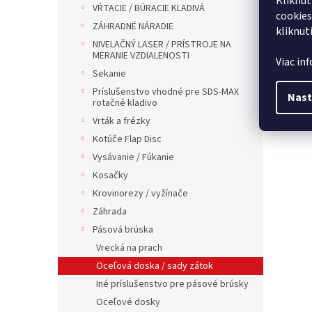
Kliknut
VŔTACIE / BÚRACIE KLADIVÁ
cookies
ZÁHRADNÉ NÁRADIE
kliknut
NIVELAČNÝ LASER / PRÍSTROJE NA
MERANIE VZDIALENOSTI
Viac in
Sekanie
Príslušenstvo vhodné pre SDS-MAX
Nast
rotačné kladivo
Vrták a frézky
Kotúče Flap Disc
Vysávanie / Fúkanie
Kosačky
Krovinorezy / vyžínače
Záhrada
Pásová brúska
Vrecká na prach
Oceľová doska / sady zátok
Iné príslušenstvo pre pásové brúsky
Oceľové dosky