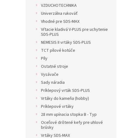
VZDUCHOTECHNIKA
Univerzálna rukoväť
Vhodné pre SDS-MAX
Vŕtacie kladivá V-PLUS pre uchytenie
SDS-PLUS
NEMESIS II vrtáky SDS-PLUS
TCT pílové kotúče
Píly
Ostatné stroje
Vysávače
Sady náradia
Príklepový vrták SDS-PLUS
Vrtáky do kameňa (hobby)
Príklepové vrtáky
28 mm upínacia stopka B - Typ
Oceľové drôtené kefy pre uhlové
brúsky
Vrtáky SDS-MAX