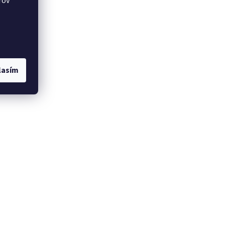
rov
lasím