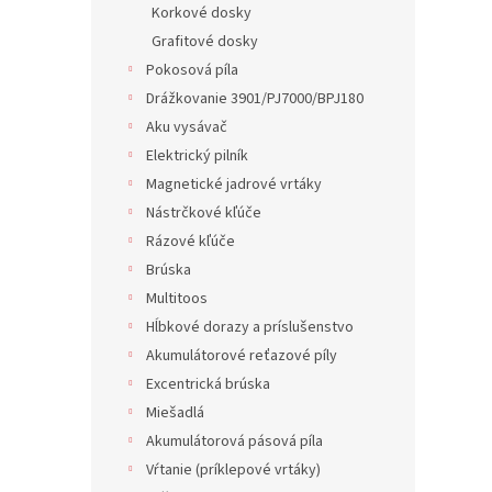
Korkové dosky
Grafitové dosky
Pokosová píla
Drážkovanie 3901/PJ7000/BPJ180
Aku vysávač
Elektrický pilník
Magnetické jadrové vrtáky
Nástrčkové kľúče
Rázové kľúče
Brúska
Multitoos
Hĺbkové dorazy a príslušenstvo
Akumulátorové reťazové píly
Excentrická brúska
Miešadlá
Akumulátorová pásová píla
Vŕtanie (príklepové vrtáky)