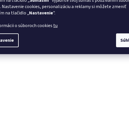
ím na tlačidlo „
Súhlasím
" vyjadríte svoj súhlas s používaním súbo
. Nastavenie cookies, personalizáciu a reklamy si môžete zmeniť
ím na tlačidlo „
Nastavenie
".
formácii o súboroch cookies
tu
avenie
Súh