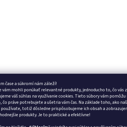
m čase a súkromí nám záleží!
 vám mohli ponúkať relevantné produkty, jednoducho to, čo vás z
jeme váš súhlas na využívanie cookies. Tieto súbory vám pomôžu 
o, čo práve potrebujete a ušetria vám čas. Na základe toho, ako na
 používate, totiž dôsledne prispôsobujeme ich obsah a zobrazuj
vhodnejšie produkty. Je to praktické a efektívne!