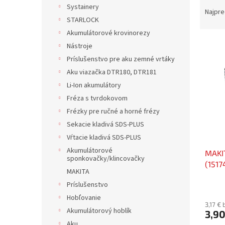
R
Systainery
a
Najpre
STARLOCK
d
e
Akumulátorové krovinorezy
V
n
Nástroje
ý
i
Príslušenstvo pre aku zemné vrtáky
p
e
Aku viazačka DTR180, DTR181
i
p
Li-Ion akumulátory
s
r
p
Fréza s tvrdokovom
o
r
d
Frézky pre ručné a horné frézy
o
u
Sekacie kladivá SDS-PLUS
d
k
Vŕtacie kladivá SDS-PLUS
u
t
Akumulátorové
MAKI
k
o
sponkovačky/klincovačky
(1517
t
v
MAKITA
o
Príslušenstvo
v
Hobľovanie
3,17 €
Akumulátorový hoblík
3,90
Aku