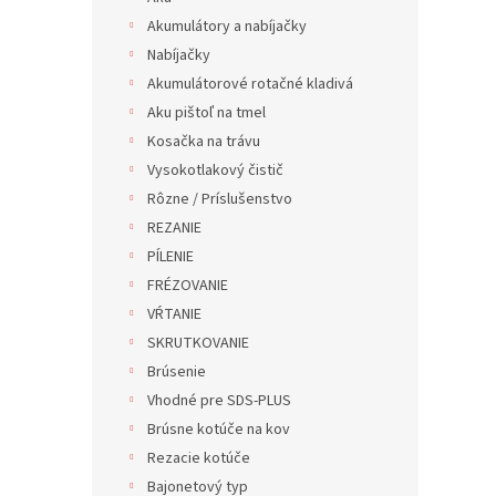
Akumulátory a nabíjačky
Nabíjačky
Akumulátorové rotačné kladivá
Aku pištoľ na tmel
Kosačka na trávu
Vysokotlakový čistič
Rôzne / Príslušenstvo
REZANIE
PÍLENIE
FRÉZOVANIE
VŔTANIE
SKRUTKOVANIE
Brúsenie
Vhodné pre SDS-PLUS
Brúsne kotúče na kov
Rezacie kotúče
Bajonetový typ