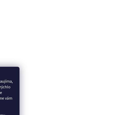
aujíma,
rýchlo
še
eme vám