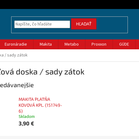
HĽADAŤ
Euronáradie
Makita
Metabo
Proxxon
GÜDE
a / sady zátok
ová doska / sady zátok
edávanejšie
MAKITA PLATŇA
KOVOVÁ KPL. (151749-
6)
Skladom
3,90 €