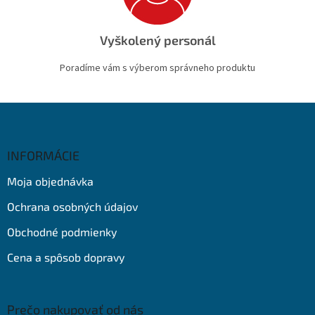
Vyškolený personál
Poradíme vám s výberom správneho produktu
Z
á
p
ä
INFORMÁCIE
t
Moja objednávka
i
e
Ochrana osobných údajov
Obchodné podmienky
Cena a spôsob dopravy
Prečo nakupovať od nás