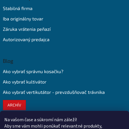
Stabilná firma
Iba originálny tovar
Záruka vrátenia peňazí
Autorizovaný predajca
Blog
Ako vybrať správnu kosačku?
Ako vybrať kultivátor
Ako vybrať vertikutátor - prevzdušňovač trávnika
ARCHÍV
Na vašom čase a súkromí nám záleží!
Kontakt
Aby sme vám mohli ponúkať relevantné produkty,