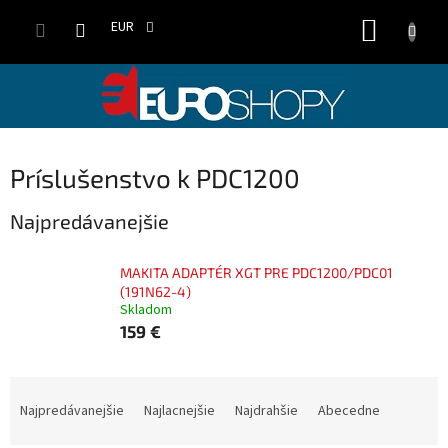
Prejsť
NÁKUP
na
EUR
obsah
KOŠÍK
Príslušenstvo k PDC1200
Najpredávanejšie
MAKITA ADAPTÉR XGT PRE PDC1200/PDC01
(191N62-4)
Skladom
159 €
R
a
Najpredávanejšie
Najlacnejšie
Najdrahšie
Abecedne
d