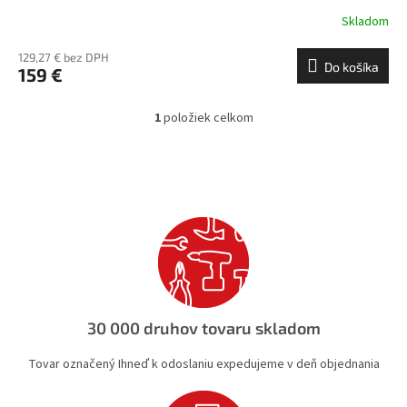
Skladom
129,27 € bez DPH
Do košíka
159 €
1
položiek celkom
O
v
l
á
d
a
c
i
e
p
r
v
30 000 druhov tovaru skladom
k
y
Tovar označený Ihneď k odoslaniu expedujeme v deň objednania
v
ý
p