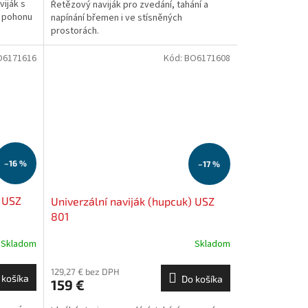
viják s
Řetězový naviják pro zvedání, tahání a
o pohonu
napínání břemen i ve stísněných
prostorách.
O6171616
Kód:
BO6171608
–16 %
–17 %
) USZ
Univerzální naviják (hupcuk) USZ
801
Skladom
Skladom
129,27 € bez DPH
 košíka
Do košíka
159 €