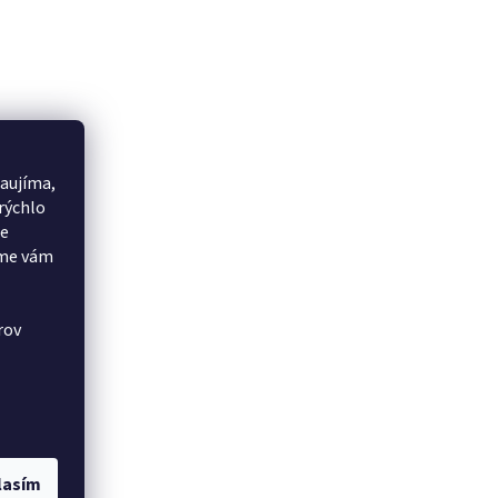
aujíma,
rýchlo
še
eme vám
rov
lasím