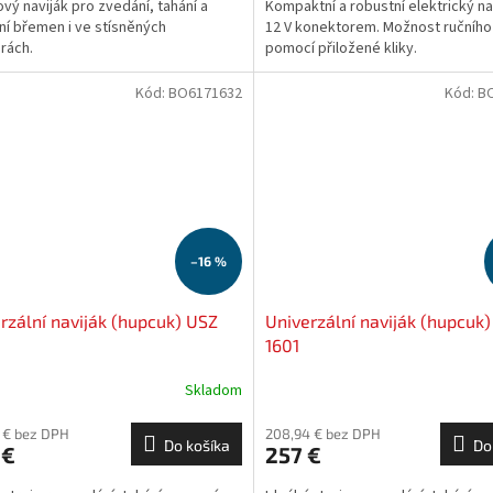
vý naviják pro zvedání, tahání a
Kompaktní a robustní elektrický na
ní břemen i ve stísněných
12 V konektorem. Možnost ručníh
rách.
pomocí přiložené kliky.
Kód:
BO6171632
Kód:
B
–16 %
rzální naviják (hupcuk) USZ
Univerzální naviják (hupcuk
1601
Skladom
 € bez DPH
208,94 € bez DPH
Do košíka
Do
 €
257 €