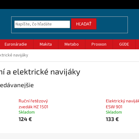
HĽADAŤ
Euronáradie
Makita
Metabo
Proxxon
GÜDE
ktrické navijáky
í a elektrické navijáky
edávanejšie
Ruční řetězový
Elektrický navijá
zvedák HZ 1501
ESW 901
Skladom
Skladom
124 €
133 €