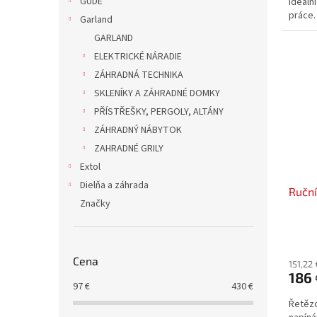
GÜDE
Ideální
práce.
Garland
GARLAND
ELEKTRICKÉ NÁRADIE
ZÁHRADNÁ TECHNIKA
SKLENÍKY A ZÁHRADNÉ DOMKY
PŘÍSTŘEŠKY, PERGOLY, ALTÁNY
ZÁHRADNÝ NÁBYTOK
ZAHRADNÉ GRILY
Extol
Dielňa a záhrada
Ruční
Značky
Cena
151,22
186 
97
€
430
€
Řetězo