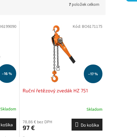
7
položiek celkom
O6199090
Kód:
BO6171175
–16 %
–17 %
Ruční řetězový zvedák HZ 751
Skladom
Skladom
78,86 € bez DPH
 košíka
Do košíka
97 €