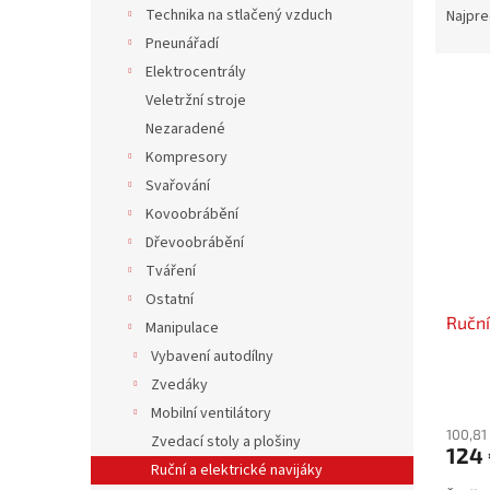
a
Technika na stlačený vzduch
Najpre
d
Pneunářadí
e
Elektrocentrály
V
n
Veletržní stroje
ý
i
Nezaradené
p
e
i
p
Kompresory
s
r
Svařování
p
o
Kovoobrábění
r
d
Dřevoobrábění
o
u
Tváření
d
k
Ostatní
u
t
Ruční
k
o
Manipulace
t
v
Vybavení autodílny
o
Zvedáky
v
Mobilní ventilátory
100,81
Zvedací stoly a plošiny
124
Ruční a elektrické navijáky