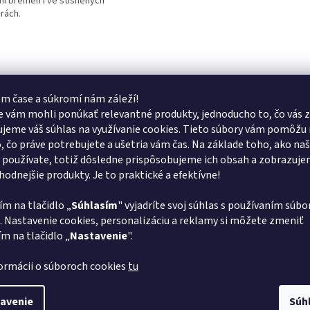
ní břemen i ve stísněných
rách.
O
v
l
á
d
m čase a súkromí nám záleží!
a
 vám mohli ponúkať relevantné produkty, jednoducho to, čo vás z
c
jeme váš súhlas na využívanie cookies. Tieto súbory vám pomôžu 
i
o, čo práve potrebujete a ušetria vám čas. Na základe toho, ako na
e
 používate, totiž dôsledne prispôsobujeme ich obsah a zobrazuj
p
vhodnejšie produkty. Je to praktické a efektívne!
r
v
k
ím na tlačidlo „
Súhlasím
" vyjadríte svoj súhlas s používaním súbo
y
. Nastavenie cookies, personalizáciu a reklamy si môžete zmeniť
v
ím na tlačidlo „
Nastavenie
".
ý
p
formácii o súboroch cookies
tu
i
s
u
avenie
Súh