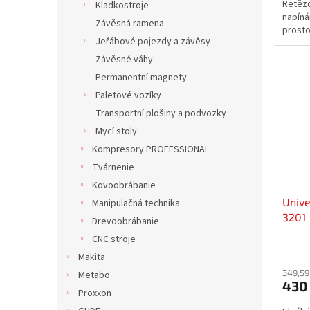
Řetězo
Kladkostroje
napíná
Závěsná ramena
prosto
Jeřábové pojezdy a závěsy
Závěsné váhy
Permanentní magnety
Paletové vozíky
Transportní plošiny a podvozky
Mycí stoly
Kompresory PROFESSIONAL
Tvárnenie
Kovoobrábanie
Unive
Manipulačná technika
3201
Drevoobrábanie
CNC stroje
Makita
349,59
Metabo
430
Proxxon