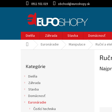
Prejsť
0911 931 019
obchod@euroshopy.sk
na
obsah
Dielňa
Záhrada
Stavba
Domácnosť
Domov
Euronáradie
Manipulace
Ruční a ele
B
Ručn
o
Preskočiť
č
Kategórie
kategórie
Najpr
n
ý
Dielňa
p
Záhrada
a
Stavba
n
e
Domácnosť
l
Euronáradie
Čistící technika
R