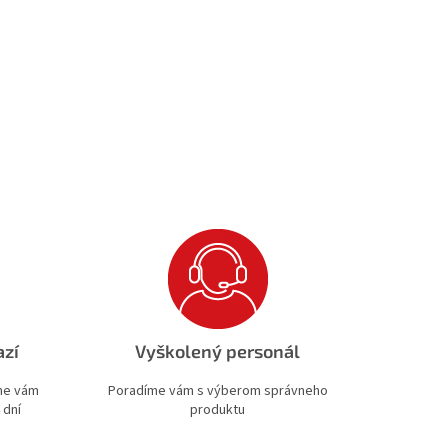
azí
Vyškolený personál
ime vám
Poradíme vám s výberom správneho
 dní
produktu