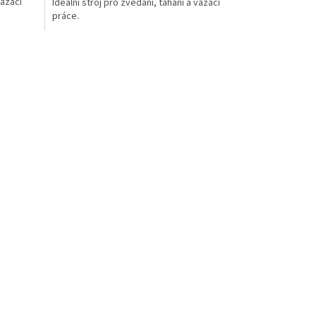
vazací
Ideální stroj pro zvedání, tahání a vazací
práce.