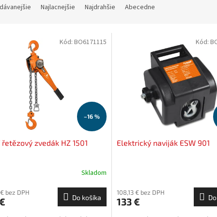
dávanejšie
Najlacnejšie
Najdrahšie
Abecedne
Kód:
BO6171115
Kód:
B
–16 %
 řetězový zvedák HZ 1501
Elektrický naviják ESW 901
Skladom
 € bez DPH
108,13 € bez DPH
Do košíka
Do
 €
133 €