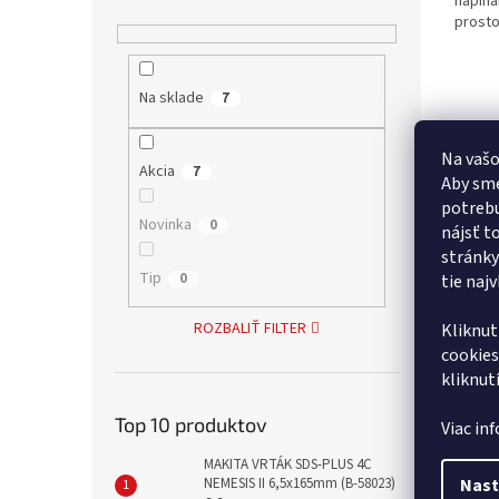
napíná
prosto
Na sklade
7
Na vašo
Akcia
7
Aby sme
potrebu
Novinka
0
nájsť t
stránky
Tip
0
tie naj
ROZBALIŤ FILTER
Kliknut
cookies
kliknut
Top 10 produktov
Viac in
MAKITA VRTÁK SDS-PLUS 4C
Nast
NEMESIS II 6,5x165mm (B-58023)