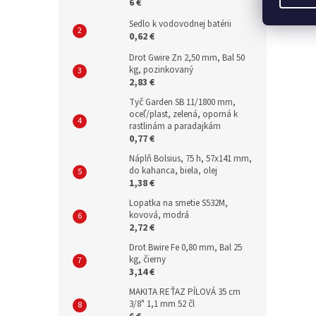
6 €
Sedlo k vodovodnej batérii
0,62 €
Drot Gwire Zn 2,50 mm, Bal 50
kg, pozinkovaný
2,83 €
Tyč Garden SB 11/1800 mm,
oceľ/plast, zelená, oporná k
rastlinám a paradajkám
0,77 €
Náplň Bolsius, 75 h, 57x141 mm,
do kahanca, biela, olej
1,38 €
Lopatka na smetie S532M,
kovová, modrá
2,72 €
Drot Bwire Fe 0,80 mm, Bal 25
kg, čierny
3,14 €
MAKITA REŤAZ PÍLOVÁ 35 cm
3/8" 1,1 mm 52 čl