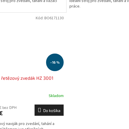
 stroj pro zvedání, tahání a vazací
Ideální stroj pro zvedání, tahání a 
práce.
Kód:
BO6171130
–16 %
 řetězový zvedák HZ 3001
Skladom
 € bez DPH
Do košíka
€
vý naviják pro zvedání, tahání a