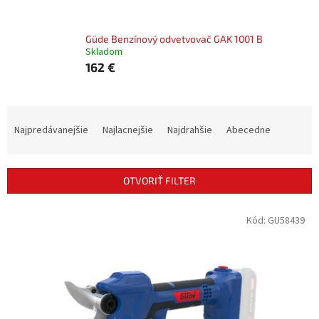
Güde Benzínový odvetvovač GAK 1001 B
Skladom
162 €
R
a
Najpredávanejšie
Najlacnejšie
Najdrahšie
Abecedne
d
e
n
OTVORIŤ FILTER
i
e
V
Kód:
GU58439
p
ý
r
p
o
i
d
s
u
p
k
r
t