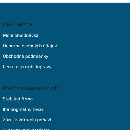
Z
á
p
ä
INFORMÁCIE
t
Moja objednávka
i
e
Ochrana osobných údajov
Obchodné podmienky
Cena a spôsob dopravy
Prečo nakupovať od nás
Stabilná firma
Iba originálny tovar
Záruka vrátenia peňazí
Autorizovaný predajca