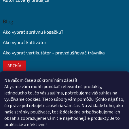
Blog
Ako vybrať správnu kosačku?
Ako vybrať kultivátor
Ako vybrať vertikutátor - prevzdušňovač trávnika
ARCHÍV
Na vašom čase a súkromí nám záleží!
Kontakt
Aby sme vám mohli ponúkať relevantné produkty,
jednoducho to, čo vás zaujíma, potrebujeme váš súhlas na
obchod
@
euroshopy.sk
využívanie cookies. Tieto súbory vám pomôžu rýchlo nájsť to,
0911 931 019
čo práve potrebujete a ušetria vám čas. Na základe toho, ako
naše stránky používate, totiž dôsledne prispôsobujeme ich
0911 931 019
obsah a zobrazujeme vám tie najvhodnejšie produkty. Je to
Facebook Euroshopy
praktické a efektívne!