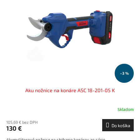
–3 %
Aku nožnice na konáre ASC 18-201-05 K
Skladom
105,69 € bez DPH
Do košíka
130 €
Akumulátorové nožnice na strihanie konárov zo série