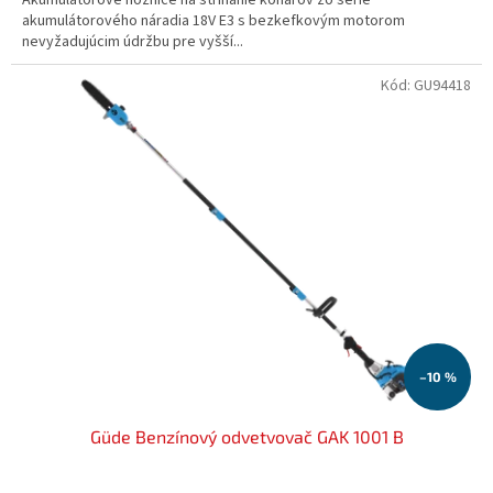
akumulátorového náradia 18V E3 s bezkefkovým motorom
nevyžadujúcim údržbu pre vyšší...
Kód:
GU94418
–10 %
Güde Benzínový odvetvovač GAK 1001 B