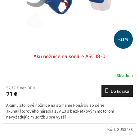
o
o
d
v
u
k
t
o
–21 %
v
Aku nožnice na konáre ASC 18-0
Skladom
57,72 € bez DPH
Do košíka
71 €
Akumulátorové nožnice na strihanie konárov zo série
akumulátorového náradia 18V E3 s bezkefkovým motorom
nevyžadujúcim údržbu pre vyšší...
Kód:
GU58438