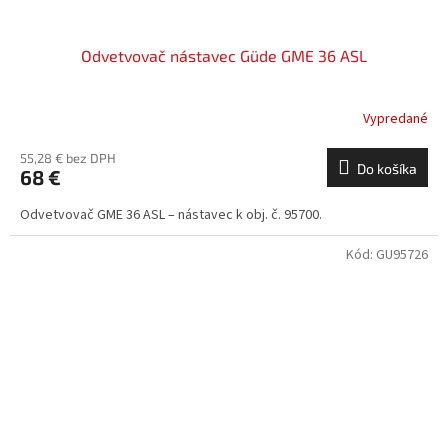
Odvetvovač nástavec Güde GME 36 ASL
Vypredané
55,28 € bez DPH
Do košíka
68 €
Odvetvovač GME 36 ASL – nástavec k obj. č. 95700.
Kód:
GU95726