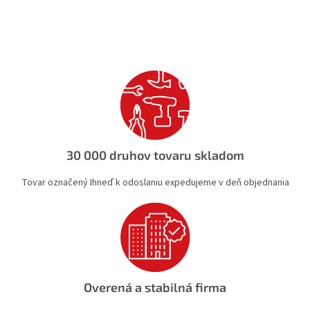
O
v
l
á
d
a
c
i
e
p
r
v
30 000 druhov tovaru skladom
k
y
Tovar označený Ihneď k odoslaniu expedujeme v deň objednania
v
ý
p
i
s
u
Overená a stabilná firma