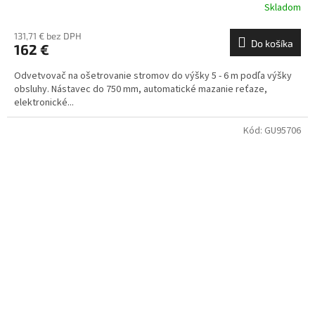
Skladom
131,71 € bez DPH
Do košíka
162 €
Odvetvovač na ošetrovanie stromov do výšky 5 - 6 m podľa výšky
obsluhy. Nástavec do 750 mm, automatické mazanie reťaze,
elektronické...
Kód:
GU95706