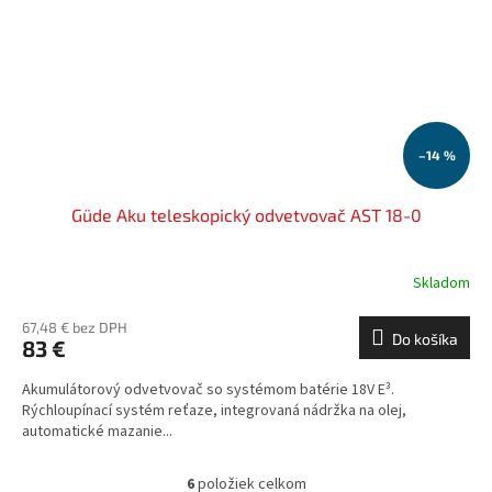
–14 %
Güde Aku teleskopický odvetvovač AST 18-0
Skladom
67,48 € bez DPH
Do košíka
83 €
Akumulátorový odvetvovač so systémom batérie 18V E³.
Rýchloupínací systém reťaze, integrovaná nádržka na olej,
automatické mazanie...
6
položiek celkom