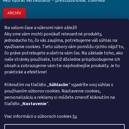
ARCHÍV
Na vašom čase a súkromí nám záleží!
Kontakt
Aby sme vám mohli ponúkať relevantné produkty,
jednoducho to, čo vás zaujíma, potrebujeme váš súhlas na
obchod
@
euroshopy.sk
využívanie cookies. Tieto súbory vám pomôžu rýchlo nájsť to,
0911 931 019
čo práve potrebujete a ušetria vám čas. Na základe toho, ako
naše stránky používate, totiž dôsledne prispôsobujeme ich
0911 931 019
obsah a zobrazujeme vám tie najvhodnejšie produkty. Je to
Facebook Euroshopy
praktické a efektívne!
Kliknutím na tlačidlo „
Súhlasím
" vyjadríte svoj súhlas s
Prijímame online platby
používaním súborov cookies. Nastavenie cookies,
personalizáciu a reklamy si môžete zmeniť kliknutím na
tlačidlo „
Nastavenie
".
Viac informácii o súboroch cookies
tu
Vytvoril Shoptet