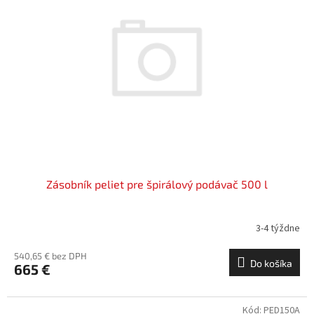
i
p
s
r
p
o
r
d
o
u
d
k
u
t
k
o
t
v
o
v
Zásobník peliet pre špirálový podávač 500 l
3-4 týždne
540,65 € bez DPH
Do košíka
665 €
Kód:
PED150A