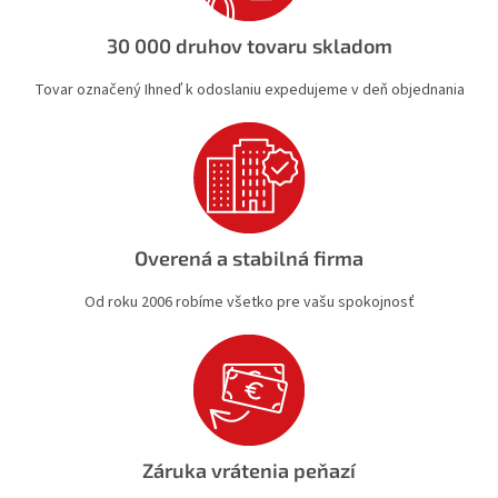
y
v
30 000 druhov tovaru skladom
ý
p
Tovar označený Ihneď k odoslaniu expedujeme v deň objednania
i
s
u
Overená a stabilná firma
Od roku 2006 robíme všetko pre vašu spokojnosť
Záruka vrátenia peňazí