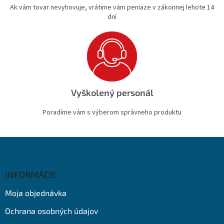
Ak vám tovar nevyhovuje, vrátime vám peniaze v zákonnej lehote 14
dní
Vyškolený personál
Poradíme vám s výberom správneho produktu
Z
á
p
ä
INFORMÁCIE
t
Moja objednávka
i
e
Ochrana osobných údajov