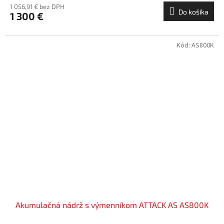
1 056,91 € bez DPH
Do košíka
1 300 €
Kód:
AS800K
Akumulačná nádrž s výmenníkom ATTACK AS AS800K