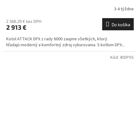
3-4 týždne
2 368,29 € bez DPH
Do košíka
2 913 €
Kotol ATTACK DPX z rady 6000 zaujme všetkých, ktorý
hľadajú moderný a komfortný zdroj vykurovania. S kotlom DPX...
Kód:
45DPXS