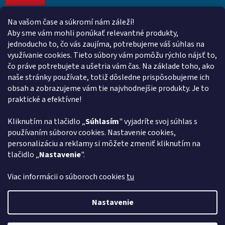
Na vašom čase a súkromí nám záleží!
Kontakt
Aby sme vám mohli ponúkať relevantné produkty,
jednoducho to, čo vás zaujíma, potrebujeme váš súhlas na
obchod
@
euroshopy.sk
využívanie cookies. Tieto súbory vám pomôžu rýchlo nájsť to,
0911 931 019
čo práve potrebujete a ušetria vám čas. Na základe toho, ako
naše stránky používate, totiž dôsledne prispôsobujeme ich
0911 931 019
obsah a zobrazujeme vám tie najvhodnejšie produkty. Je to
Facebook Euroshopy
praktické a efektívne!
Kliknutím na tlačidlo „
Súhlasím
" vyjadríte svoj súhlas s
Prijímame online platby
používaním súborov cookies. Nastavenie cookies,
personalizáciu a reklamy si môžete zmeniť kliknutím na
tlačidlo „
Nastavenie
".
Viac informácii o súboroch cookies
tu
Vytvoril Shoptet
Nastavenie