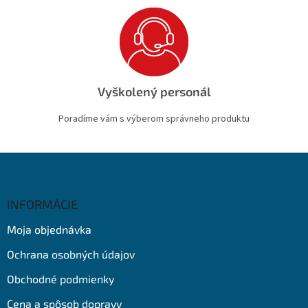
Vyškolený personál
Poradíme vám s výberom správneho produktu
Z
á
p
ä
INFORMÁCIE
t
Moja objednávka
i
e
Ochrana osobných údajov
Obchodné podmienky
Cena a spôsob dopravy