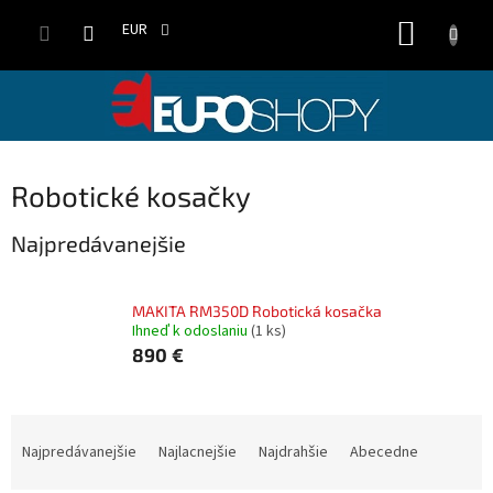
Prejsť
NÁKUP
na
EUR
obsah
KOŠÍK
Robotické kosačky
Najpredávanejšie
MAKITA RM350D Robotická kosačka
Ihneď k odoslaniu
(1 ks)
890 €
R
a
Najpredávanejšie
Najlacnejšie
Najdrahšie
Abecedne
d