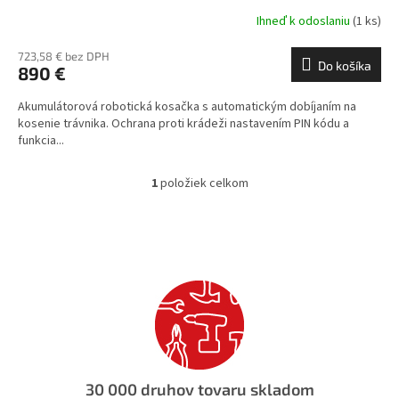
Ihneď k odoslaniu
(1 ks)
723,58 € bez DPH
Do košíka
890 €
Akumulátorová robotická kosačka s automatickým dobíjaním na
kosenie trávnika. Ochrana proti krádeži nastavením PIN kódu a
funkcia...
1
položiek celkom
O
v
l
á
d
a
c
i
e
p
r
v
30 000 druhov tovaru skladom
k