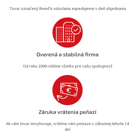
y
Tovar označený Ihneď k odoslaniu expedujeme v deň objednania
v
ý
p
i
s
u
Overená a stabilná firma
Od roku 2006 robíme všetko pre vašu spokojnosť
Záruka vrátenia peňazí
Ak vám tovar nevyhovuje, vrátime vám peniaze v zákonnej lehote 14
dní