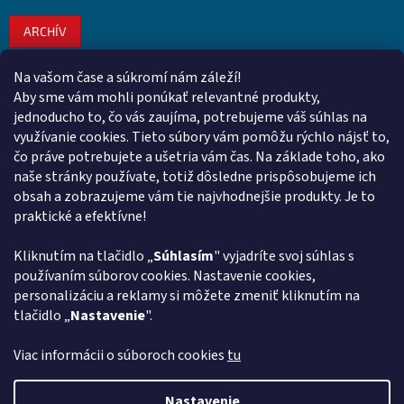
ARCHÍV
Na vašom čase a súkromí nám záleží!
Kontakt
Aby sme vám mohli ponúkať relevantné produkty,
jednoducho to, čo vás zaujíma, potrebujeme váš súhlas na
obchod
@
euroshopy.sk
využívanie cookies. Tieto súbory vám pomôžu rýchlo nájsť to,
0911 931 019
čo práve potrebujete a ušetria vám čas. Na základe toho, ako
naše stránky používate, totiž dôsledne prispôsobujeme ich
0911 931 019
obsah a zobrazujeme vám tie najvhodnejšie produkty. Je to
Facebook Euroshopy
praktické a efektívne!
Kliknutím na tlačidlo „
Súhlasím
" vyjadríte svoj súhlas s
Prijímame online platby
používaním súborov cookies. Nastavenie cookies,
personalizáciu a reklamy si môžete zmeniť kliknutím na
tlačidlo „
Nastavenie
".
Viac informácii o súboroch cookies
tu
Vytvoril Shoptet
Nastavenie