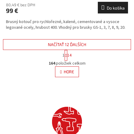
80,49 € bez DPH
Do košíka
99 €
Brusný kotouč pro rychlořezné, kalené, cementované a vysoce
legované ocely, hrubost 400. Vhodný pro brusky GS-1, 3, 7, 8, 9, 20.
NAČÍTAŤ 12 ĎALŠÍCH
S
1
14
t
O
r
164
položiek celkom
v
á
l
HORE
n
á
k
d
o
v
a
a
c
n
i
i
e
e
p
r
v
k