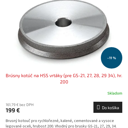
i
p
s
r
p
o
r
d
o
u
d
k
u
t
k
o
t
v
o
–11 %
v
Brúsny kotúč na HSS vrtáky (pre GS-21, 27, 28, 29 34), hr.
200
Skladom
161,79 € bez DPH
Do košíka
199 €
Brusný kotouč pro rychlořezné, kalené, cementované a vysoce
legované oceli, hrubost 200. Vhodný pro brusky GS-21, 27, 29, 34.