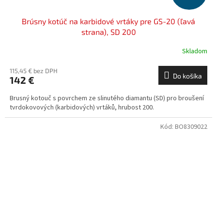
Brúsny kotúč na karbidové vrtáky pre GS-20 (ľavá
strana), SD 200
Skladom
115,45 € bez DPH
Do košíka
142 €
Brusný kotouč s povrchem ze slinutého diamantu (SD) pro broušení
tvrdokovových (karbidových) vrtáků, hrubost 200.
Kód:
BO8309022