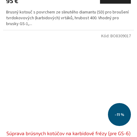
95 €
Brusný kotouč s povrchem ze slinutého diamantu (SD) pro broušení
tvrdokovových (karbidových) vrtáků, hrubost 400. Vhodný pro
brusky GS-1,...
Kód:
BO8309017
–11 %
Súprava brúsnych kotúčov na karbidové frézy (pre GS-6)