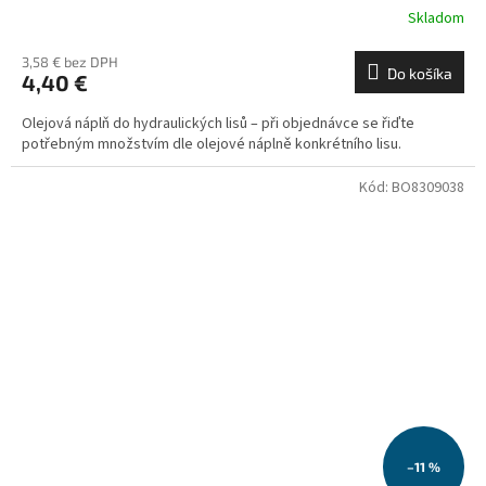
Skladom
3,58 € bez DPH
Do košíka
4,40 €
Olejová náplň do hydraulických lisů – při objednávce se řiďte
potřebným množstvím dle olejové náplně konkrétního lisu.
Kód:
BO8309038
–11 %