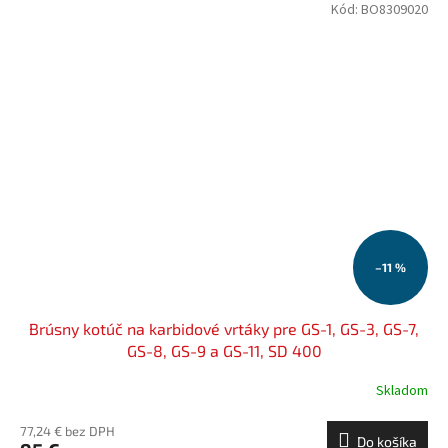
Kód:
BO8309020
–11 %
Brúsny kotúč na karbidové vrtáky pre GS-1, GS-3, GS-7,
GS-8, GS-9 a GS-11, SD 400
Skladom
77,24 € bez DPH
Do košíka