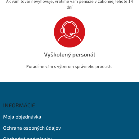
Ak vám tovar nevyhovuje, vrátime vám peniaze v zákonnej lehote 14
dní
Vyškolený personál
Poradíme vám s výberom správneho produktu
Z
á
p
ä
INFORMÁCIE
t
Moja objednávka
i
e
Ochrana osobných údajov
Obchodné podmienky