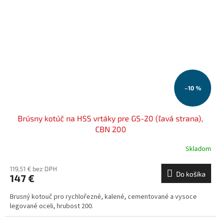
–10 %
Brúsny kotúč na HSS vrtáky pre GS-20 (ľavá strana),
CBN 200
Skladom
119,51 € bez DPH
Do košíka
147 €
Brusný kotouč pro rychlořezné, kalené, cementované a vysoce
legované oceli, hrubost 200.