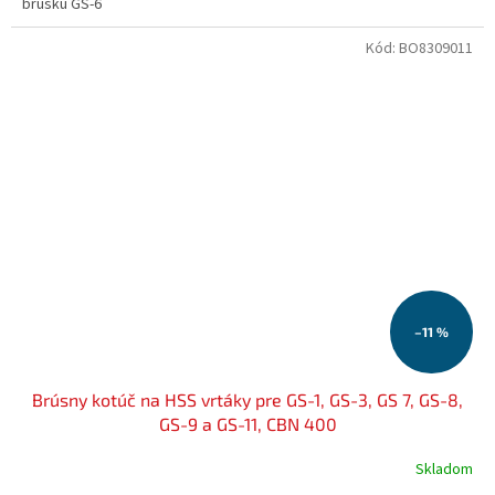
brusku GS-6
Kód:
BO8309011
–11 %
Brúsny kotúč na HSS vrtáky pre GS-1, GS-3, GS 7, GS-8,
GS-9 a GS-11, CBN 400
Skladom