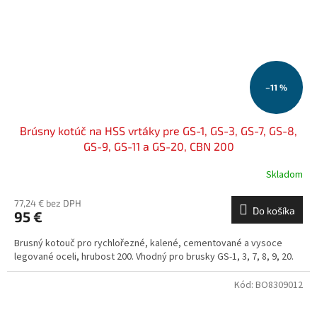
–11 %
Brúsny kotúč na HSS vrtáky pre GS-1, GS-3, GS-7, GS-8,
GS-9, GS-11 a GS-20, CBN 200
Skladom
77,24 € bez DPH
Do košíka
95 €
Brusný kotouč pro rychlořezné, kalené, cementované a vysoce
legované oceli, hrubost 200. Vhodný pro brusky GS-1, 3, 7, 8, 9, 20.
Kód:
BO8309012