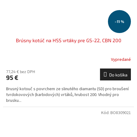
–11 %
Brúsny kotúč na HSS vrtáky pre GS-22, CBN 200
Vypredané
77,24 € bez DPH
Do košíka
95 €
Brusný kotouč s povrchem ze slinutého diamantu (SD) pro broušení
tvrdokovových (karbidových) vrtáků, hrubost 200. Vhodný pro
brusku...
Kód:
BO8309021