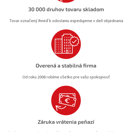
y
v
30 000 druhov tovaru skladom
ý
p
Tovar označený Ihneď k odoslaniu expedujeme v deň objednania
i
s
u
Overená a stabilná firma
Od roku 2006 robíme všetko pre vašu spokojnosť
Záruka vrátenia peňazí