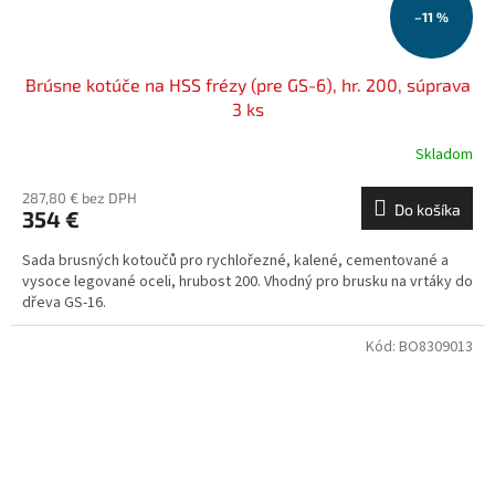
–11 %
Brúsne kotúče na HSS frézy (pre GS-6), hr. 200, súprava
3 ks
Skladom
287,80 € bez DPH
Do košíka
354 €
Sada brusných kotoučů pro rychlořezné, kalené, cementované a
vysoce legované oceli, hrubost 200. Vhodný pro brusku na vrtáky do
dřeva GS-16.
Kód:
BO8309013