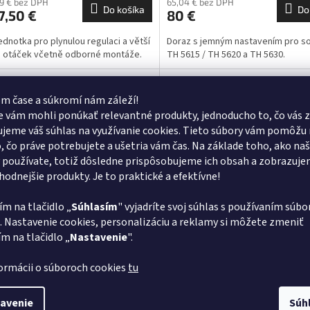
59 € bez DPH
65,04 € bez DPH
Do košíka
Do
7,50 €
80 €
jednotka pro plynulou regulaci a větší
Doraz s jemným nastavením pro s
 otáček včetně odborné montáže.
TH 5615 / TH 5620 a TH 5630.
Kód:
BO3425003
Kód:
B
m čase a súkromí nám záleží!
 vám mohli ponúkať relevantné produkty, jednoducho to, čo vás z
jeme váš súhlas na využívanie cookies. Tieto súbory vám pomôžu 
o, čo práve potrebujete a ušetria vám čas. Na základe toho, ako na
 používate, totiž dôsledne prispôsobujeme ich obsah a zobrazuj
vhodnejšie produkty. Je to praktické a efektívne!
–14 %
ím na tlačidlo „
Súhlasím
" vyjadríte svoj súhlas s používaním súbo
. Nastavenie cookies, personalizáciu a reklamy si môžete zmeniť
vý sústruh OPTIturn TU 2506
Stolový sústruh OPTIturn TU
ím na tlačidlo „
Nastavenie
".
V)
(230V)
formácii o súboroch cookies
tu
Skladom
72 € bez DPH
1 744,72 € bez DPH
avenie
Súh
Do košíka
Do
6 €
2 146 €