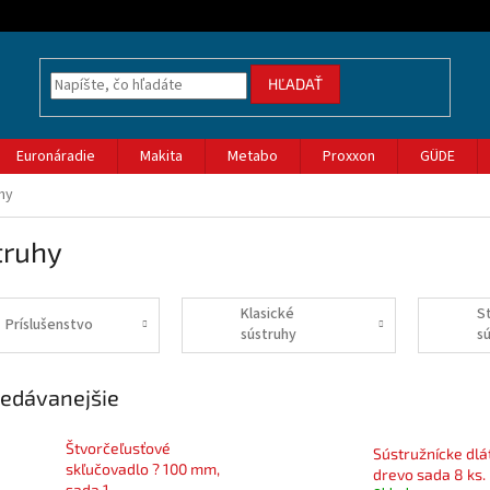
HĽADAŤ
Euronáradie
Makita
Metabo
Proxxon
GÜDE
hy
truhy
Klasické
S
Príslušenstvo
sústruhy
s
edávanejšie
Štvorčeľusťové
Sústružnícke dlá
skľučovadlo ? 100 mm,
drevo sada 8 ks.
sada 1