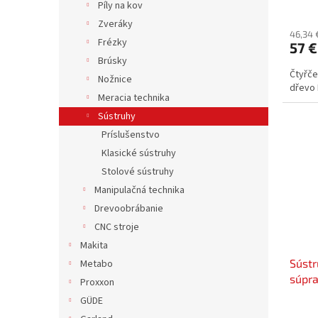
Píly na kov
v
Zveráky
46,34 
Frézky
57 €
Brúsky
Čtyřče
Nožnice
dřevo 
Meracia technika
Sústruhy
Príslušenstvo
Klasické sústruhy
Stolové sústruhy
Manipulačná technika
Drevoobrábanie
CNC stroje
Makita
Súst
Metabo
súpra
Proxxon
GÜDE