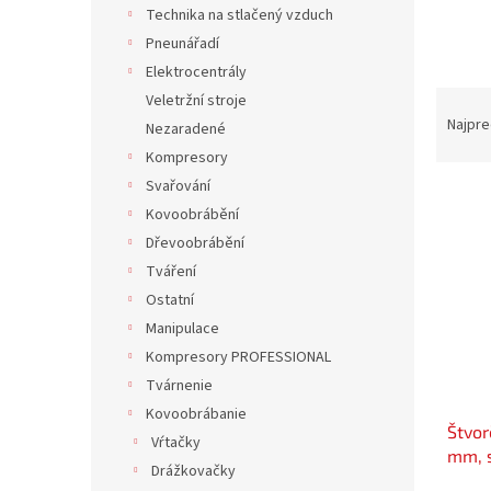
Technika na stlačený vzduch
Pneunářadí
Elektrocentrály
R
Veletržní stroje
a
Najpre
Nezaradené
d
Kompresory
e
Svařování
V
n
Kovoobrábění
ý
i
p
e
Dřevoobrábění
i
p
Tváření
s
r
Ostatní
p
o
Manipulace
r
d
Kompresory PROFESSIONAL
o
u
d
Tvárnenie
k
u
t
Kovoobrábanie
Štvor
k
o
Vŕtačky
mm, 
t
v
Drážkovačky
o