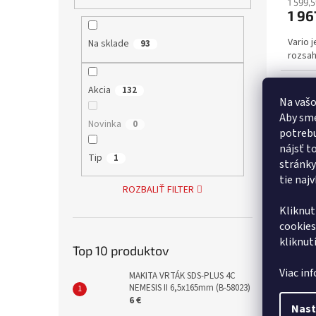
1 599,
1 96
Vario 
Na sklade
93
rozsah
Akcia
132
Na vašo
Aby sme
Novinka
0
potrebu
nájsť t
Tip
1
stránky
tie naj
ROZBALIŤ FILTER
Kliknut
cookies
Stolo
kliknut
(400 
Top 10 produktov
Viac in
MAKITA VRTÁK SDS-PLUS 4C
NEMESIS II 6,5x165mm (B-58023)
6 €
1 744,
Nast
2 14