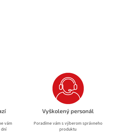
azí
Vyškolený personál
ime vám
Poradíme vám s výberom správneho
 dní
produktu