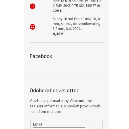
MAKITA ROLKA ARMOV. DRôTU
0,8MM 50KS DTR180 (199137-9)
129 €
Spony Strend Pro KF1062-06, 8
mm, sponky do sponkovačky,
1.2 mm, bal. 200 ks
0,36 €
Facebook
Odoberať newsletter
Vložte svoj e-mail a my Vám budeme
zasielať informácie o nových produktoch
na našom e-shope.
Email