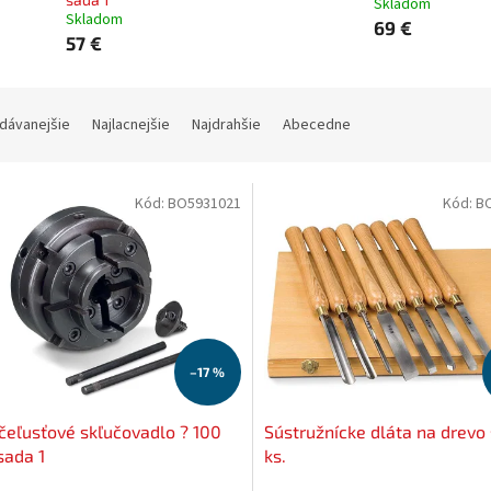
Skladom
Skladom
69 €
57 €
dávanejšie
Najlacnejšie
Najdrahšie
Abecedne
Kód:
BO5931021
Kód:
B
–17 %
čeľusťové skľučovadlo ? 100
Sústružnícke dláta na drevo
sada 1
ks.