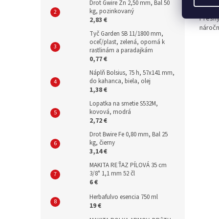
Drot Gwire Zn 2,50 mm, Bal 50
kg, pozinkovaný
Přesný
2,83 €
náročn
Tyč Garden SB 11/1800 mm,
oceľ/plast, zelená, oporná k
rastlinám a paradajkám
0,77 €
Náplň Bolsius, 75 h, 57x141 mm,
do kahanca, biela, olej
1,38 €
Lopatka na smetie S532M,
kovová, modrá
2,72 €
Drot Bwire Fe 0,80 mm, Bal 25
kg, čierny
3,14 €
MAKITA REŤAZ PÍLOVÁ 35 cm
3/8" 1,1 mm 52 čl
6 €
Herbafulvo esencia 750 ml
19 €