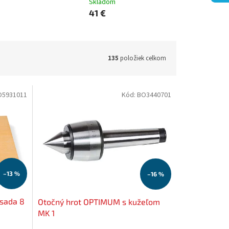
Skladom
41 €
135
položiek celkom
O5931011
Kód:
BO3440701
–13 %
–16 %
 sada 8
Otočný hrot OPTIMUM s kužeľom
MK 1