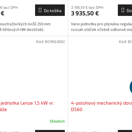
 € bez DPH
3 199,59 € bez DPH
Do košíka
Do
 €
3 935,50 €
oustružnických nožů 250 mm
Vario jednotka pro plynulou regulac
ě břitových HM destiček).
rozsah otáček včetně odborné mo
Kód:
BO9010002
Kód:
B
 jednotka Lenze 1,5 kW vr.
4-polohový mechanický dora
áže
D560
Skladom