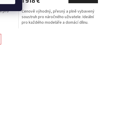
1 918 €
í pro
Cenově výhodný, přesný a plně vybavený
soustruh pro náročného uživatele. Ideální
pro každého modeláře a domácí dílnu.