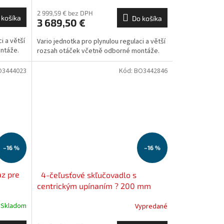
2 999,59 € bez DPH
 košíka
Do košíka
3 689,50 €
i a větší
Vario jednotka pro plynulou regulaci a větší
ntáže.
rozsah otáček včetně odborné montáže.
O3444023
Kód:
BO3442846
–16 %
–16 %
z pre
4-čeľusťové skľučovadlo s
centrickým upínaním ? 200 mm
Camlock 6
Skladom
Vypredané