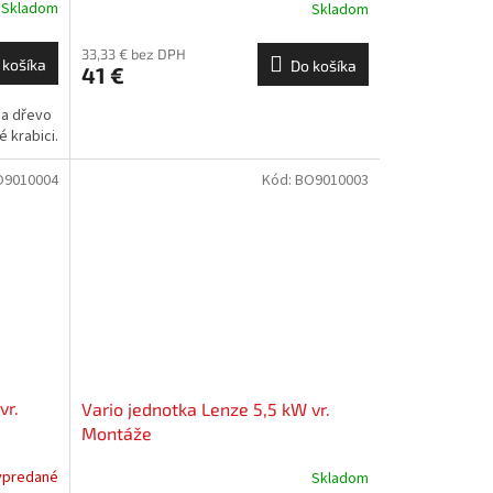
Skladom
Skladom
33,33 € bez DPH
 košíka
Do košíka
41 €
na dřevo
 krabici.
O9010004
Kód:
BO9010003
vr.
Vario jednotka Lenze 5,5 kW vr.
Montáže
ypredané
Skladom