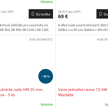
Skladom
€ bez DPH
56,10 € bez DPH
Do košíka
Do
69 €
lisťové sklíčidlo pro soustruhy na
8-dílná sada soustružnických dlát 
DB 450, DB 900, DB 1100 a DB 1200.
(délka cca 40 cm). Baleno v dřevěné
Kód:
BO3441672
Kód:
B
–16 %
ružnícke nože HM 25 mm,
Vario jednotka Lenze 7,5 kW 
va - 5 ks
Montáže
Skladom
V