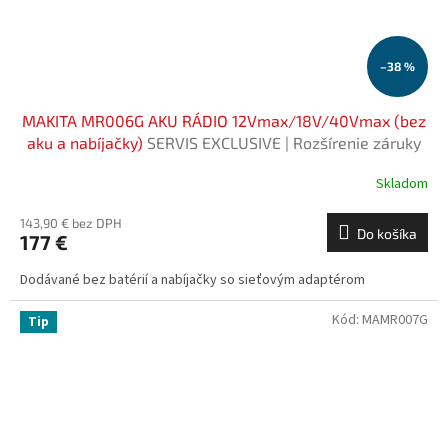
–38 %
MAKITA MR006G AKU RÁDIO 12Vmax/18V/40Vmax (bez
aku a nabíjačky)
SERVIS EXCLUSIVE | Rozšírenie záruky
na 3 roky zadarmo
Skladom
143,90 € bez DPH
Do košíka
177 €
Dodávané bez batérií a nabíjačky so sieťovým adaptérom
Kód:
MAMR007G
Tip