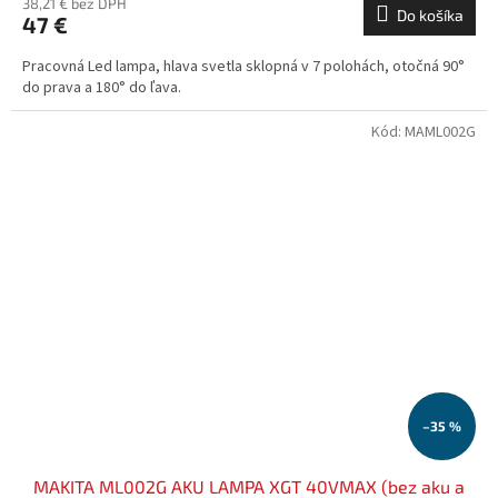
38,21 € bez DPH
Do košíka
47 €
Pracovná Led lampa, hlava svetla sklopná v 7 polohách, otočná 90°
do prava a 180° do ľava.
Kód:
MAML002G
–35 %
MAKITA ML002G AKU LAMPA XGT 40VMAX (bez aku a