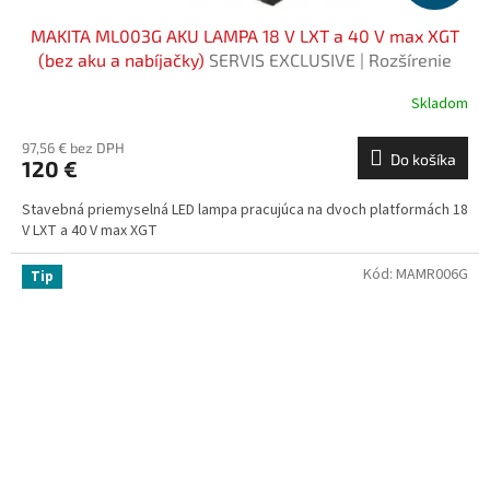
MAKITA ML003G AKU LAMPA 18 V LXT a 40 V max XGT
(bez aku a nabíjačky)
SERVIS EXCLUSIVE | Rozšírenie
záruky na 3 roky zadarmo
Skladom
97,56 € bez DPH
Do košíka
120 €
Stavebná priemyselná LED lampa pracujúca na dvoch platformách 18
V LXT a 40 V max XGT
Kód:
MAMR006G
Tip