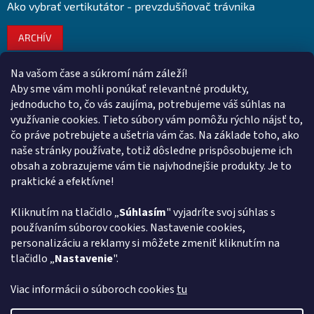
Ako vybrať vertikutátor - prevzdušňovač trávnika
ARCHÍV
Na vašom čase a súkromí nám záleží!
Kontakt
Aby sme vám mohli ponúkať relevantné produkty,
jednoducho to, čo vás zaujíma, potrebujeme váš súhlas na
obchod
@
euroshopy.sk
využívanie cookies. Tieto súbory vám pomôžu rýchlo nájsť to,
0911 931 019
čo práve potrebujete a ušetria vám čas. Na základe toho, ako
naše stránky používate, totiž dôsledne prispôsobujeme ich
0911 931 019
obsah a zobrazujeme vám tie najvhodnejšie produkty. Je to
Facebook Euroshopy
praktické a efektívne!
Kliknutím na tlačidlo „
Súhlasím
" vyjadríte svoj súhlas s
Prijímame online platby
používaním súborov cookies. Nastavenie cookies,
personalizáciu a reklamy si môžete zmeniť kliknutím na
tlačidlo „
Nastavenie
".
Viac informácii o súboroch cookies
tu