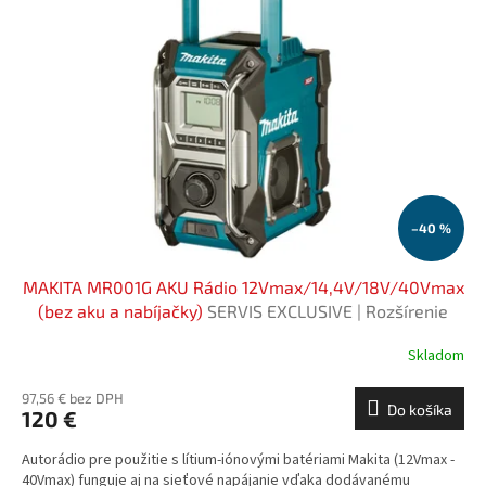
i
d
s
u
p
k
r
t
o
o
d
v
u
k
t
o
–40 %
v
MAKITA MR001G AKU Rádio 12Vmax/14,4V/18V/40Vmax
(bez aku a nabíjačky)
SERVIS EXCLUSIVE | Rozšírenie
záruky na 3 roky zadarmo
Skladom
97,56 € bez DPH
Do košíka
120 €
Autorádio pre použitie s lítium-iónovými batériami Makita (12Vmax -
40Vmax) funguje aj na sieťové napájanie vďaka dodávanému