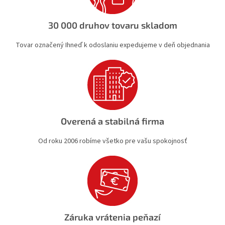
r
v
30 000 druhov tovaru skladom
k
y
Tovar označený Ihneď k odoslaniu expedujeme v deň objednania
v
ý
p
i
s
u
Overená a stabilná firma
Od roku 2006 robíme všetko pre vašu spokojnosť
Záruka vrátenia peňazí