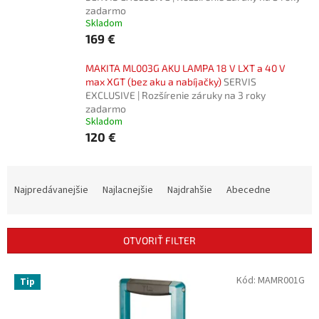
zadarmo
Skladom
169 €
MAKITA ML003G AKU LAMPA 18 V LXT a 40 V
max XGT (bez aku a nabíjačky)
SERVIS
EXCLUSIVE | Rozšírenie záruky na 3 roky
zadarmo
Skladom
120 €
R
a
Najpredávanejšie
Najlacnejšie
Najdrahšie
Abecedne
d
e
n
OTVORIŤ FILTER
i
e
V
Kód:
MAMR001G
p
Tip
ý
r
p
o