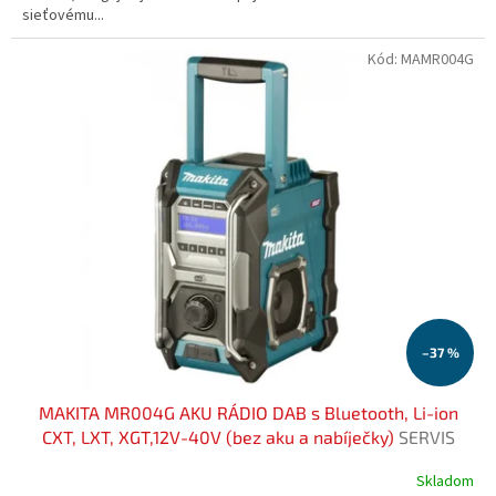
sieťovému...
Kód:
MAMR004G
–37 %
MAKITA MR004G AKU RÁDIO DAB s Bluetooth, Li-ion
CXT, LXT, XGT,12V-40V (bez aku a nabíječky)
SERVIS
EXCLUSIVE | Rozšírenie záruky na 3 roky zadarmo
Skladom