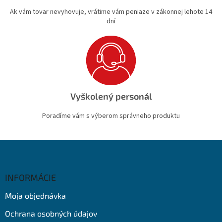
Ak vám tovar nevyhovuje, vrátime vám peniaze v zákonnej lehote 14
dní
Vyškolený personál
Poradíme vám s výberom správneho produktu
Z
á
p
ä
INFORMÁCIE
t
Moja objednávka
i
e
Ochrana osobných údajov