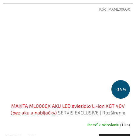
Kód:
MAML006GX
–34 %
MAKITA ML006GX AKU LED svietidlo Li-ion XGT 40V
(bez aku a nabíjačky)
SERVIS EXCLUSIVE | Rozšírenie
záruky na 3 roky zadarmo
Ihneď k odoslaniu
(1 ks)