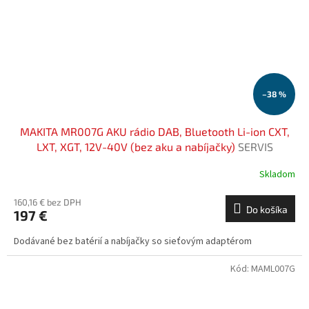
–38 %
MAKITA MR007G AKU rádio DAB, Bluetooth Li-ion CXT,
LXT, XGT, 12V-40V (bez aku a nabíjačky)
SERVIS
EXCLUSIVE | Rozšírenie záruky na 3 roky zadarmo
Skladom
160,16 € bez DPH
Do košíka
197 €
Dodávané bez batérií a nabíjačky so sieťovým adaptérom
Kód:
MAML007G