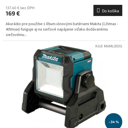
137,40 € bez DPH
Do košíka
169 €
Akurádio pre použitie s lítium-iónovými batériami Makita (12Vmax -
40Vmax) funguje aj na sieťové napájanie vďaka dodávanému
sieťovému...
Kód:
MAML003G
–34 %