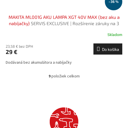
–36 %
MAKITA ML001G AKU LAMPA XGT 40V MAX (bez aku a
nabíjačky)
SERVIS EXCLUSIVE | Rozšírenie záruky na 3
roky zadarmo
Skladom
23,58 € bez DPH
Do košíka
29 €
Dodávaná bez akumulátora a nabíjačky
9
položiek celkom
O
v
l
á
d
a
c
i
e
p