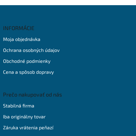
Z
á
p
ä
INFORMÁCIE
t
Moja objednávka
i
e
Ochrana osobných údajov
Obchodné podmienky
Cena a spôsob dopravy
Prečo nakupovať od nás
Stabilná firma
Iba originálny tovar
Záruka vrátenia peňazí