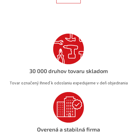
á
k
d
o
v
a
a
c
n
i
i
e
e
p
r
v
k
y
v
30 000 druhov tovaru skladom
ý
p
Tovar označený Ihneď k odoslaniu expedujeme v deň objednania
i
s
u
Overená a stabilná firma