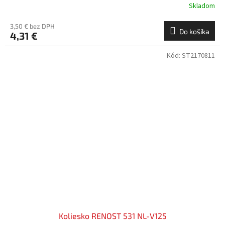
Skladom
3,50 € bez DPH
Do košíka
4,31 €
Kód:
ST2170811
Koliesko RENOST 531 NL-V125