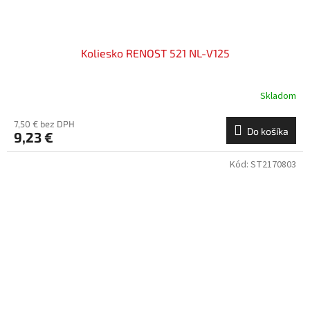
Koliesko RENOST 521 NL-V125
Skladom
7,50 € bez DPH
Do košíka
9,23 €
Kód:
ST2170803