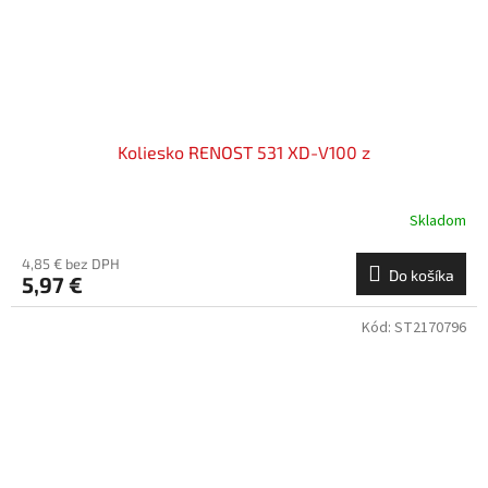
Koliesko RENOST 531 XD-V100 z
Skladom
4,85 € bez DPH
Do košíka
5,97 €
Kód:
ST2170796