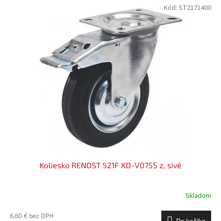
Kód:
ST2171400
Koliesko RENOST 521F XD-V075S z, sivé
Skladom
6,60 € bez DPH
Do košíka