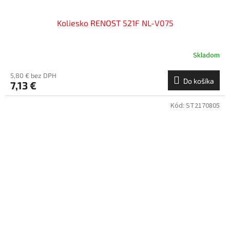
Koliesko RENOST 521F NL-V075
Skladom
5,80 € bez DPH
Do košíka
7,13 €
Kód:
ST2170805