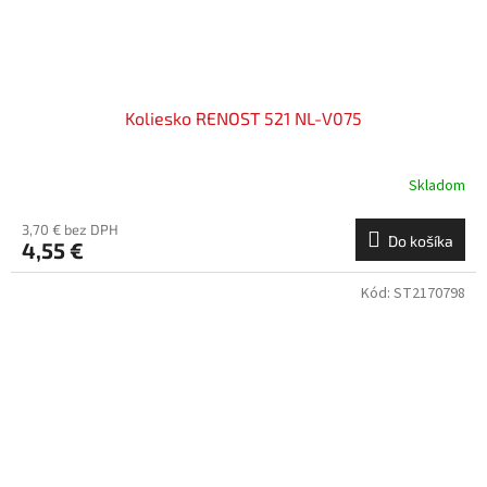
Koliesko RENOST 521 NL-V075
Skladom
3,70 € bez DPH
Do košíka
4,55 €
Kód:
ST2170798