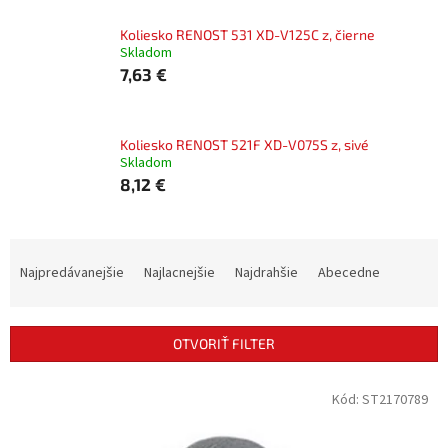
Koliesko RENOST 531 XD-V125C z, čierne
Skladom
7,63 €
Koliesko RENOST 521F XD-V075S z, sivé
Skladom
8,12 €
R
a
Najpredávanejšie
Najlacnejšie
Najdrahšie
Abecedne
d
e
n
OTVORIŤ FILTER
i
e
V
Kód:
ST2170789
p
ý
r
p
o