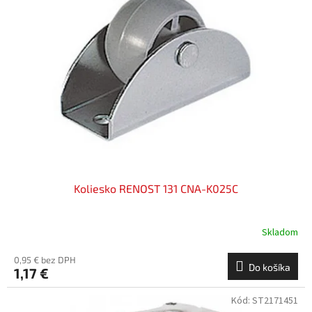
i
d
s
u
p
k
r
t
o
o
d
v
u
k
t
o
v
Koliesko RENOST 131 CNA-K025C
Skladom
0,95 € bez DPH
Do košíka
1,17 €
Kód:
ST2171451