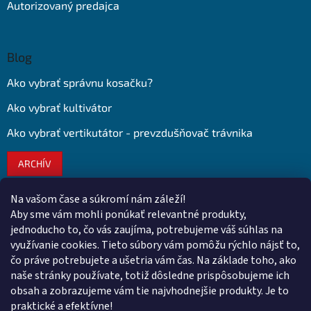
Autorizovaný predajca
Blog
Ako vybrať správnu kosačku?
Ako vybrať kultivátor
Ako vybrať vertikutátor - prevzdušňovač trávnika
ARCHÍV
Na vašom čase a súkromí nám záleží!
Kontakt
Aby sme vám mohli ponúkať relevantné produkty,
jednoducho to, čo vás zaujíma, potrebujeme váš súhlas na
obchod
@
euroshopy.sk
využívanie cookies. Tieto súbory vám pomôžu rýchlo nájsť to,
0911 931 019
čo práve potrebujete a ušetria vám čas. Na základe toho, ako
naše stránky používate, totiž dôsledne prispôsobujeme ich
0911 931 019
obsah a zobrazujeme vám tie najvhodnejšie produkty. Je to
Facebook Euroshopy
praktické a efektívne!