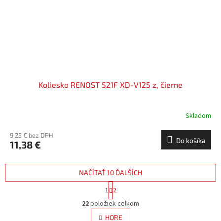
Koliesko RENOST 521F XD-V125 z, čierne
Skladom
9,25 € bez DPH
Do košíka
11,38 €
NAČÍTAŤ 10 ĎALŠÍCH
S
1
2
t
O
r
22
položiek celkom
v
á
l
HORE
n