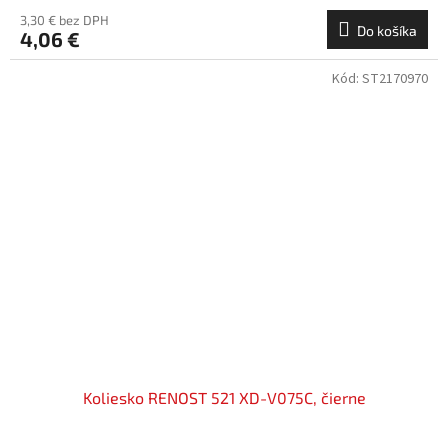
3,30 € bez DPH
Do košíka
4,06 €
Kód:
ST2170970
Koliesko RENOST 521 XD-V075C, čierne