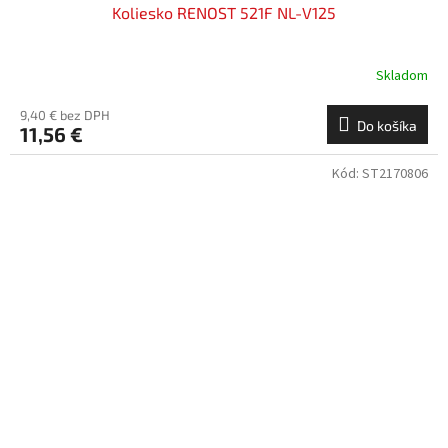
Koliesko RENOST 521F NL-V125
Skladom
9,40 € bez DPH
Do košíka
11,56 €
Kód:
ST2170806