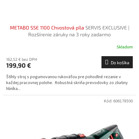
t
o
v
METABO SSE 1100 Chvostová píla
SERVIS EXCLUSIVE |
Rozšírenie záruky na 3 roky zadarmo
Skladom
162,52 € bez DPH
Do košíka
199,90 €
Štíhly stroj s pogumovanou rukoväťou pre pohodlné rezanie v
každej pracovnej polohe. Robustná skriňa prevodovky zo zliatiny
hliníka...
Kód:
606178500