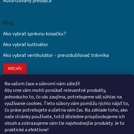
Autorizovaný predajca
Blog
Ako vybrať správnu kosačku?
Ako vybrať kultivátor
Ako vybrať vertikutátor - prevzdušňovač trávnika
ARCHÍV
Na vašom čase a súkromí nám záleží!
Kontakt
Aby sme vám mohli ponúkať relevantné produkty,
jednoducho to, čo vás zaujíma, potrebujeme váš súhlas na
obchod
@
euroshopy.sk
využívanie cookies. Tieto súbory vám pomôžu rýchlo nájsť to,
0911 931 019
čo práve potrebujete a ušetria vám čas. Na základe toho, ako
naše stránky používate, totiž dôsledne prispôsobujeme ich
0911 931 019
obsah a zobrazujeme vám tie najvhodnejšie produkty. Je to
Facebook Euroshopy
praktické a efektívne!