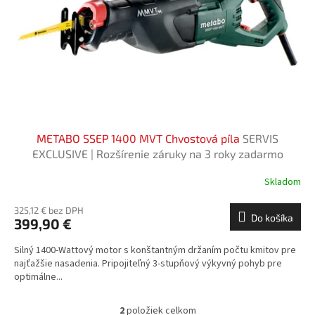
METABO SSEP 1400 MVT Chvostová píla
SERVIS
EXCLUSIVE | Rozšírenie záruky na 3 roky zadarmo
Skladom
325,12 € bez DPH
Do košíka
399,90 €
Silný 1400-Wattový motor s konštantným držaním počtu kmitov pre
najťažšie nasadenia. Pripojiteľný 3-stupňový výkyvný pohyb pre
optimálne...
2
položiek celkom