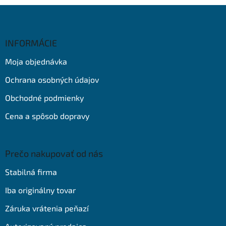
Z
á
p
ä
INFORMÁCIE
t
Moja objednávka
i
e
Ochrana osobných údajov
Obchodné podmienky
Cena a spôsob dopravy
Prečo nakupovať od nás
Stabilná firma
Iba originálny tovar
Záruka vrátenia peňazí