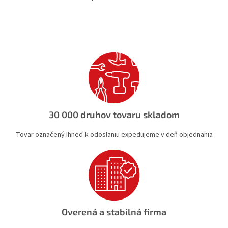
O
v
l
á
d
a
c
i
e
p
r
v
30 000 druhov tovaru skladom
k
y
Tovar označený Ihneď k odoslaniu expedujeme v deň objednania
v
ý
p
i
s
u
Overená a stabilná firma