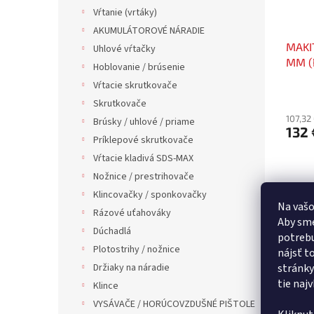
Vŕtanie (vrtáky)
AKUMULÁTOROVÉ NÁRADIE
MAKI
Uhlové vŕtačky
MM (
Hoblovanie / brúsenie
Vŕtacie skrutkovače
Skrutkovače
107,32
Brúsky / uhlové / priame
132 
Príklepové skrutkovače
Vŕtacie kladivá SDS-MAX
Nožnice / prestrihovače
Klincovačky / sponkovačky
Na vašo
Rázové uťahováky
Aby sme
Dúchadlá
potrebu
Plotostrihy / nožnice
nájsť t
Držiaky na náradie
stránky
tie naj
Klince
VYSÁVAČE / HORÚCOVZDUŠNÉ PIŠTOLE