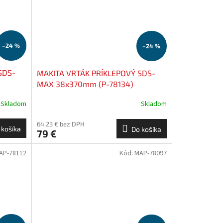
–24 %
–24 %
SDS-
MAKITA VRTÁK PRÍKLEPOVÝ SDS-
MAX 38x370mm (P-78134)
Skladom
Skladom
64,23 € bez DPH
 košíka
Do košíka
79 €
AP-78112
Kód:
MAP-78097