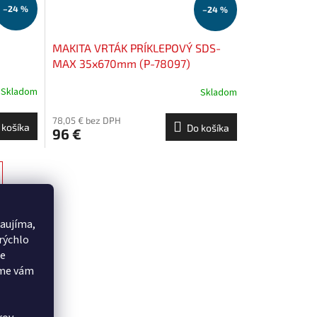
–24 %
–24 %
MAKITA VRTÁK PRÍKLEPOVÝ SDS-
MAX 35x670mm (P-78097)
Skladom
Skladom
78,05 € bez DPH
 košíka
Do košíka
96 €
aujíma,
rýchlo
še
eme vám