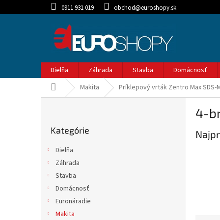
Prejsť
0911 931 019
obchod@euroshopy.sk
na
obsah
Dielňa
Záhrada
Stavba
Domácnosť
Domov
Makita
Príklepový vrták Zentro Max SDS-
B
4-br
o
Preskočiť
č
Kategórie
kategórie
Najpr
n
ý
Dielňa
p
Záhrada
a
Stavba
n
e
Domácnosť
l
Euronáradie
Makita