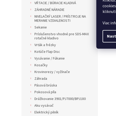
Kliknut
VŔTACIE / BÚRACIE KLADIVÁ
cookies
ZÁHRADNÉ NÁRADIE
kliknut
NIVELAČNÝ LASER / PRÍSTROJE NA
MERANIE VZDIALENOSTI
Viac in
Sekanie
Príslušenstvo vhodné pre SDS-MAX
Nast
rotačné kladivo
Vrták a frézky
Kotúče Flap Disc
Vysávanie / Fúkanie
Kosačky
Krovinorezy / vyžínače
Záhrada
Pásová brúska
Pokosová píla
Drážkovanie 3901/PJ7000/BPJ180
Aku vysávač
Elektrický pilník