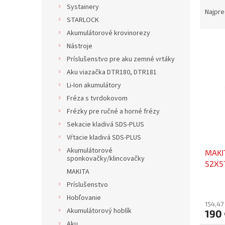
R
Systainery
a
Najpre
STARLOCK
d
e
Akumulátorové krovinorezy
V
n
Nástroje
ý
i
Príslušenstvo pre aku zemné vrtáky
p
e
Aku viazačka DTR180, DTR181
i
p
Li-Ion akumulátory
s
r
p
Fréza s tvrdokovom
o
r
d
Frézky pre ručné a horné frézy
o
u
Sekacie kladivá SDS-PLUS
d
k
Vŕtacie kladivá SDS-PLUS
u
t
Akumulátorové
MAKI
k
o
sponkovačky/klincovačky
52X5
t
v
MAKITA
o
Príslušenstvo
v
Hobľovanie
154,47
Akumulátorový hoblík
190
Aku