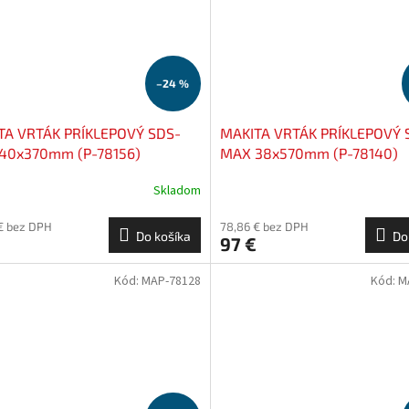
–24 %
TA VRTÁK PRÍKLEPOVÝ SDS-
MAKITA VRTÁK PRÍKLEPOVÝ 
40x370mm (P-78156)
MAX 38x570mm (P-78140)
Skladom
€ bez DPH
78,86 € bez DPH
Do košíka
Do
97 €
Kód:
MAP-78128
Kód:
M