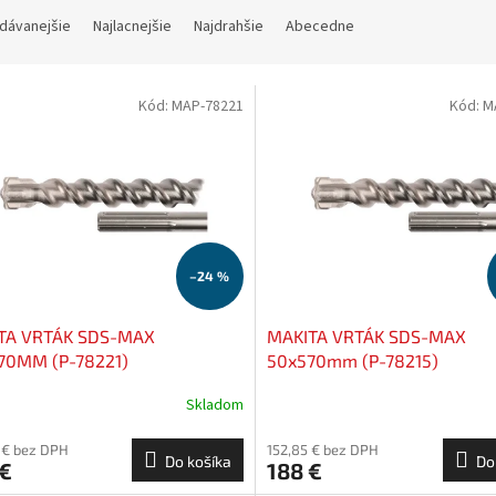
dávanejšie
Najlacnejšie
Najdrahšie
Abecedne
Kód:
MAP-78221
Kód:
M
–24 %
TA VRTÁK SDS-MAX
MAKITA VRTÁK SDS-MAX
70MM (P-78221)
50x570mm (P-78215)
Skladom
 € bez DPH
152,85 € bez DPH
Do košíka
Do
 €
188 €