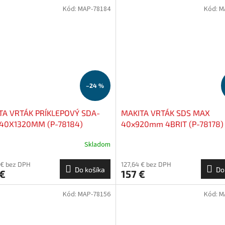
Kód:
MAP-78184
Kód:
M
–24 %
TA VRTÁK PRÍKLEPOVÝ SDA-
MAKITA VRTÁK SDS MAX
40X1320MM (P-78184)
40x920mm 4BRIT (P-78178)
Skladom
 € bez DPH
127,64 € bez DPH
Do košíka
Do
 €
157 €
Kód:
MAP-78156
Kód:
M