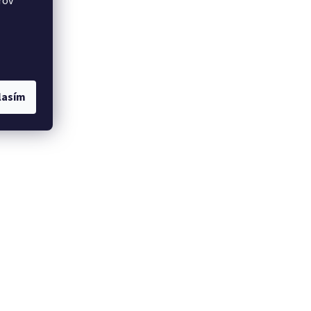
rov
lasím