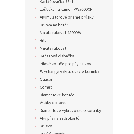
Kartáčovačka 9741
Leštička na kameň PW5000CH
Akumulátorové priame brúsky
Brúska na betón
Makita rukoväť 4390DW
Bity
Makita rukoväť
Reťazová dlabačka
Pílové kotúče pre píly na kov
Ezychange vykružovacie korunky
Quasar
Comet
Diamantové kotúče
Vrtáky do kovu
Diamantové vykružovacie korunky
Aku píla na sádrokartón
Brúsky