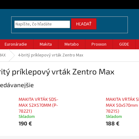
HĽADAŤ
Euronáradie
Makita
Metabo
Proxxon
GÜDE
MAX
4-britý príklepový vrták Zentro Max
itý príklepový vrták Zentro Max
edávanejšie
MAKITA VRTÁK SDS-
MAKITA VRTÁK S
MAX 52X570MM (P-
MAX 50x570mm 
78221)
78215)
Skladom
Skladom
190 €
188 €