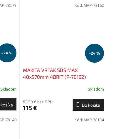
AP-78178
Kód:
MAP-78162
–24 %
–24 %
MAKITA VRTÁK SDS MAX
40x570mm 4BRIT (P-78162)
Skladom
Skladom
93,50 € bez DPH
 košíka
Do košíka
115 €
AP-78140
Kód:
MAP-78134