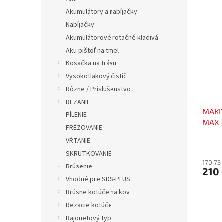
Akumulátory a nabíjačky
Nabíjačky
Akumulátorové rotačné kladivá
Aku pištoľ na tmel
Kosačka na trávu
Vysokotlakový čistič
Rôzne / Príslušenstvo
REZANIE
MAKI
PÍLENIE
MAX 
FRÉZOVANIE
VŔTANIE
SKRUTKOVANIE
170,73
Brúsenie
210
Vhodné pre SDS-PLUS
Brúsne kotúče na kov
Rezacie kotúče
Bajonetový typ