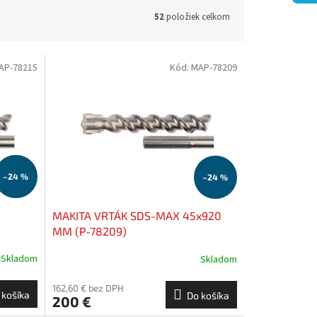
52
položiek celkom
AP-78215
Kód:
MAP-78209
–24 %
–24 %
MAKITA VRTÁK SDS-MAX 45x920
MM (P-78209)
Skladom
Skladom
162,60 € bez DPH
 košíka
Do košíka
200 €