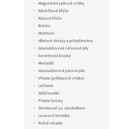
Magnetické jadrové vrtáky
Nástrčkové kľúče
Rázové kľúče
Brúska
Multitoos
Hĺbkové dorazy a príslušenstvo
Akumulátorové reťazové píly
Excentrická brúska
Miešadlá
Akumulátorová pásová píla
Vŕtanie (príklepové vrtáky)
Leštenie
Skľúčovadlo
Priame brúsky
Skrutkovač so zásobníkom
Laserová technika
Ručné náradie