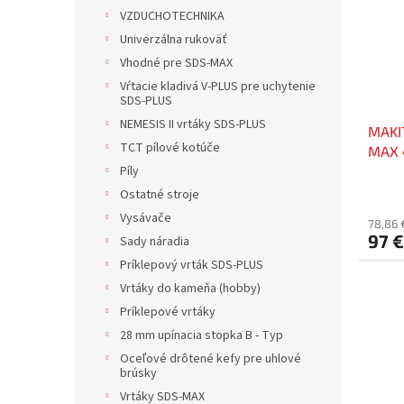
VZDUCHOTECHNIKA
Univerzálna rukoväť
Vhodné pre SDS-MAX
Vŕtacie kladivá V-PLUS pre uchytenie
SDS-PLUS
NEMESIS II vrtáky SDS-PLUS
MAKI
TCT pílové kotúče
MAX 
Píly
Ostatné stroje
Vysávače
78,86 
97 €
Sady náradia
Príklepový vrták SDS-PLUS
Vrtáky do kameňa (hobby)
Príklepové vrtáky
28 mm upínacia stopka B - Typ
Oceľové drôtené kefy pre uhlové
brúsky
Vrtáky SDS-MAX