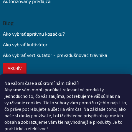
Autorizovaný predajca
Blog
Ako vybrať správnu kosačku?
Ako vybrať kultivátor
Ako vybrať vertikutátor - prevzdušňovač trávnika
ARCHÍV
Na vašom čase a súkromí nám záleží!
Kontakt
Aby sme vám mohli ponúkať relevantné produkty,
jednoducho to, čo vás zaujíma, potrebujeme váš súhlas na
obchod
@
euroshopy.sk
využívanie cookies. Tieto súbory vám pomôžu rýchlo nájsť to,
0911 931 019
čo práve potrebujete a ušetria vám čas. Na základe toho, ako
naše stránky používate, totiž dôsledne prispôsobujeme ich
0911 931 019
obsah a zobrazujeme vám tie najvhodnejšie produkty. Je to
Facebook Euroshopy
praktické a efektívne!