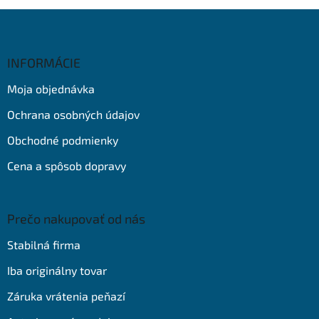
Z
á
p
ä
INFORMÁCIE
t
Moja objednávka
i
e
Ochrana osobných údajov
Obchodné podmienky
Cena a spôsob dopravy
Prečo nakupovať od nás
Stabilná firma
Iba originálny tovar
Záruka vrátenia peňazí