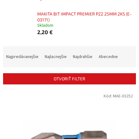
MAKITA BIT IMPACT PREMIER PZ2 25MM 2KS (E-
03171)
Skladom
2,20 €
R
a
Najpredávanejšie
Najlacnejšie
Najdrahšie
Abecedne
d
e
n
OTVORIŤ FILTER
i
e
V
Kód:
MAE-03252
p
ý
r
p
o
i
d
s
u
p
k
r
t