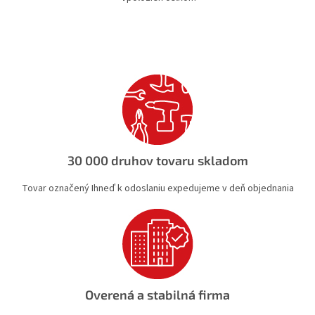
O
v
l
á
d
a
c
i
e
p
r
v
30 000 druhov tovaru skladom
k
y
Tovar označený Ihneď k odoslaniu expedujeme v deň objednania
v
ý
p
i
s
u
Overená a stabilná firma