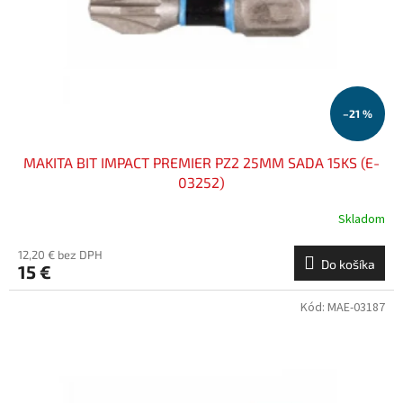
o
o
d
v
u
k
t
o
–21 %
v
MAKITA BIT IMPACT PREMIER PZ2 25MM SADA 15KS (E-
03252)
Skladom
12,20 € bez DPH
Do košíka
15 €
Kód:
MAE-03187