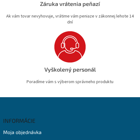
Záruka vrátenia peňazí
Ak vám tovar nevyhovuje, vrátime vám peniaze v zákonnej lehote 14
dní
Vyškolený personál
Poradíme vám s výberom správneho produktu
Z
á
p
ä
INFORMÁCIE
t
Moja objednávka
i