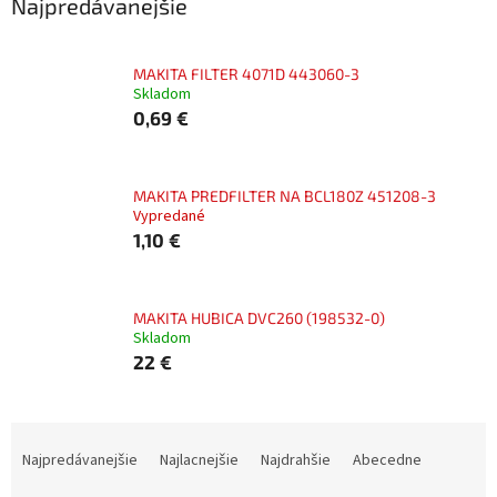
Najpredávanejšie
MAKITA FILTER 4071D 443060-3
Skladom
0,69 €
MAKITA PREDFILTER NA BCL180Z 451208-3
Vypredané
1,10 €
MAKITA HUBICA DVC260 (198532-0)
Skladom
22 €
R
a
Najpredávanejšie
Najlacnejšie
Najdrahšie
Abecedne
d