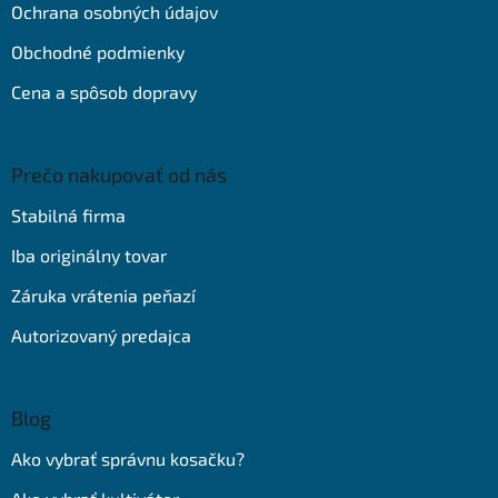
e
Ochrana osobných údajov
Obchodné podmienky
Cena a spôsob dopravy
Prečo nakupovať od nás
Stabilná firma
Iba originálny tovar
Záruka vrátenia peňazí
Autorizovaný predajca
Blog
Ako vybrať správnu kosačku?