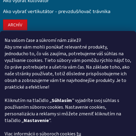
Ako vybrať kultivátor
Ako vybrať vertikutátor - prevzdušňovač trávnika
ARCHÍV
Na vašom čase a súkromí nám záleží!
Kontakt
Aby sme vám mohli ponúkať relevantné produkty,
jednoducho to, čo vás zaujíma, potrebujeme váš súhlas na
obchod
@
euroshopy.sk
využívanie cookies. Tieto súbory vám pomôžu rýchlo nájsť to,
0911 931 019
čo práve potrebujete a ušetria vám čas. Na základe toho, ako
naše stránky používate, totiž dôsledne prispôsobujeme ich
0911 931 019
obsah a zobrazujeme vám tie najvhodnejšie produkty. Je to
Facebook Euroshopy
praktické a efektívne!
Kliknutím na tlačidlo „
Súhlasím
" vyjadríte svoj súhlas s
Prijímame online platby
používaním súborov cookies. Nastavenie cookies,
personalizáciu a reklamy si môžete zmeniť kliknutím na
tlačidlo „
Nastavenie
".
Viac informácii o súboroch cookies
tu