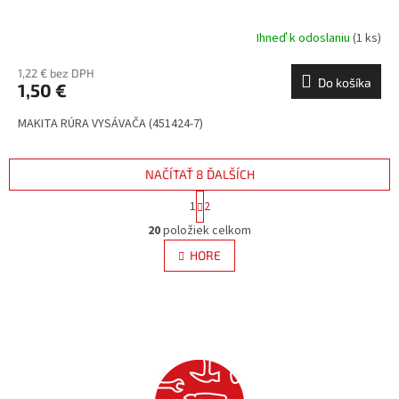
Ihneď k odoslaniu
(1 ks)
1,22 € bez DPH
Do košíka
1,50 €
MAKITA RÚRA VYSÁVAČA (451424-7)
NAČÍTAŤ 8 ĎALŠÍCH
S
1
2
t
O
r
20
položiek celkom
v
á
l
HORE
n
á
k
d
o
v
a
a
c
n
i
i
e
e
p
r