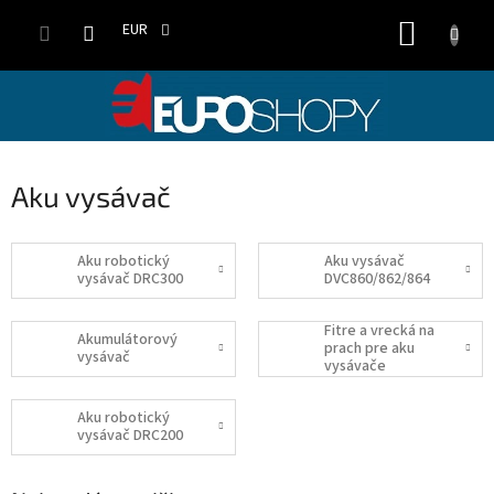
Prejsť
NÁKUP
na
EUR
obsah
KOŠÍK
Aku vysávač
Aku robotický
Aku vysávač
vysávač DRC300
DVC860/862/864
Fitre a vrecká na
Akumulátorový
prach pre aku
vysávač
vysávače
Aku robotický
vysávač DRC200