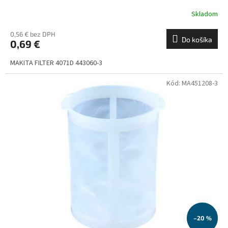
Skladom
0,56 € bez DPH
Do košíka
0,69 €
MAKITA FILTER 4071D 443060-3
Kód:
MA451208-3
–20 %