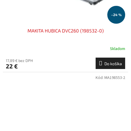
–24 %
MAKITA HUBICA DVC260 (198532-0)
Skladom
17,89 € bez DPH
Do košíka
22 €
Kód:
MA198553-2