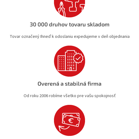
v
k
y
v
30 000 druhov tovaru skladom
ý
p
Tovar označený Ihneď k odoslaniu expedujeme v deň objednania
i
s
u
Overená a stabilná firma
Od roku 2006 robíme všetko pre vašu spokojnosť