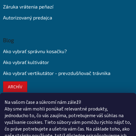
Záruka vrátenia peňazí
Autorizovaný predajca
Blog
Ako vybrať správnu kosačku?
Ako vybrať kultivátor
Ako vybrať vertikutátor - prevzdušňovač trávnika
ARCHÍV
Na vašom čase a súkromí nám záleží!
Kontakt
Aby sme vám mohli ponúkať relevantné produkty,
jednoducho to, čo vás zaujíma, potrebujeme váš súhlas na
obchod
@
euroshopy.sk
využívanie cookies. Tieto súbory vám pomôžu rýchlo nájsť to,
0911 931 019
čo práve potrebujete a ušetria vám čas. Na základe toho, ako
naše stránky používate, totiž dôsledne prispôsobujeme ich