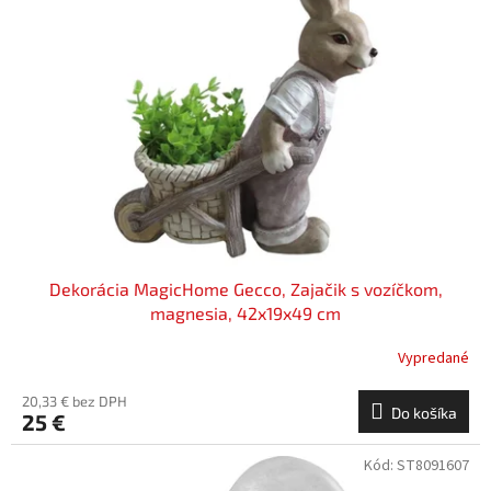
i
p
s
r
p
o
r
d
o
u
d
k
u
t
k
o
t
v
o
v
Dekorácia MagicHome Gecco, Zajačik s vozíčkom,
magnesia, 42x19x49 cm
Vypredané
20,33 € bez DPH
Do košíka
25 €
Kód:
ST8091607