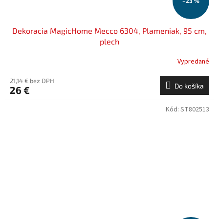
–23 %
Dekoracia MagicHome Mecco 6304, Plameniak, 95 cm,
plech
Vypredané
21,14 € bez DPH
Do košíka
26 €
Kód:
ST802513