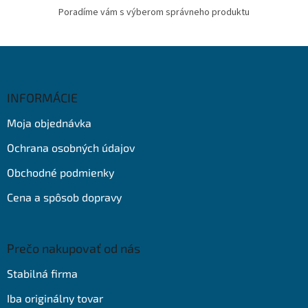
Poradíme vám s výberom správneho produktu
Z
á
p
ä
INFORMÁCIE
t
Moja objednávka
i
e
Ochrana osobných údajov
Obchodné podmienky
Cena a spôsob dopravy
Prečo nakupovať od nás
Stabilná firma
Iba originálny tovar