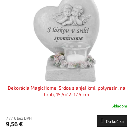
Dekorácia MagicHome, Srdce s anjelikmi, polyresin, na
hrob, 15,5x12x17,5 cm
Skladom
7,77 € bez DPH
Do košíka
9,56 €