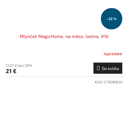
–22 %
Mlynček MagicHome, na mäso, liatina, #10
Vypredané
17,07 € bez DPH
Do košíka
21 €
Kód:
ST8090820