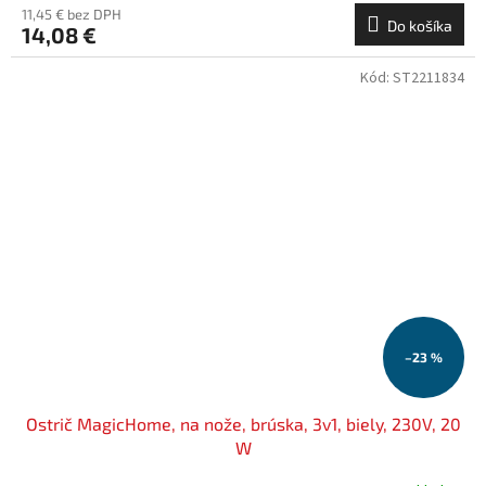
11,45 € bez DPH
Do košíka
14,08 €
Kód:
ST2211834
–23 %
Ostrič MagicHome, na nože, brúska, 3v1, biely, 230V, 20
W