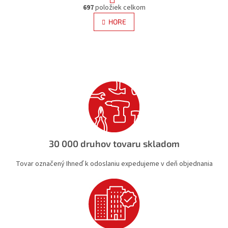
O
r
697
položiek celkom
v
á
l
HORE
n
á
k
d
o
v
a
a
c
n
i
i
e
e
p
r
v
k
y
v
30 000 druhov tovaru skladom
ý
p
Tovar označený Ihneď k odoslaniu expedujeme v deň objednania
i
s
u