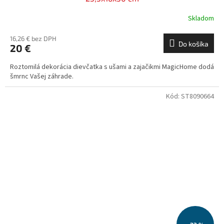
Skladom
16,26 € bez DPH
Do košíka
20 €
Roztomilá dekorácia dievčatka s ušami a zajačikmi MagicHome dodá
šmrnc Vašej záhrade.
Kód:
ST8090664