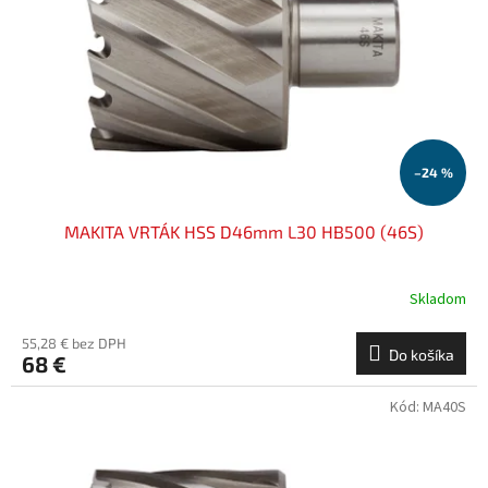
–24 %
MAKITA VRTÁK HSS D46mm L30 HB500 (46S)
Skladom
55,28 € bez DPH
Do košíka
68 €
Kód:
MA40S