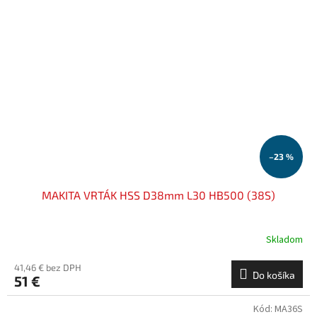
–23 %
MAKITA VRTÁK HSS D38mm L30 HB500 (38S)
Skladom
41,46 € bez DPH
Do košíka
51 €
Kód:
MA36S