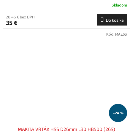
Skladom
28,46 € bez DPH
Do košíka
35 €
Kód:
MA26S
–24 %
MAKITA VRTÁK HSS D26mm L30 HB500 (26S)