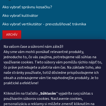
Ako vybrať správnu kosačku?
Ako vybrať kultivátor
Ako vybrať vertikutátor - prevzdušňovač trávnika
ARCHÍV
Na vašom čase a súkromí nám záleží!
Kontakt
Aby sme vám mohli ponúkať relevantné produkty,
jednoducho to, čo vás zaujíma, potrebujeme váš súhlas na
obchod
@
euroshopy.sk
využívanie cookies. Tieto súbory vám pomôžu rýchlo nájsť to,
0911 931 019
čo práve potrebujete a ušetria vám čas. Na základe toho, ako
naše stránky používate, totiž dôsledne prispôsobujeme ich
0911 931 019
obsah a zobrazujeme vám tie najvhodnejšie produkty. Je to
Facebook Euroshopy
praktické a efektívne!
Kliknutím na tlačidlo „
Súhlasím
" vyjadríte svoj súhlas s
Prijímame online platby
používaním súborov cookies. Nastavenie cookies,
personalizáciu a reklamy si môžete zmeniť kliknutím na