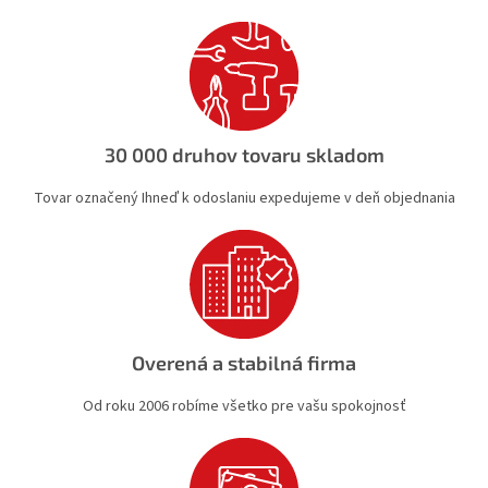
i
e
e
p
r
v
k
y
v
30 000 druhov tovaru skladom
ý
p
Tovar označený Ihneď k odoslaniu expedujeme v deň objednania
i
s
u
Overená a stabilná firma
Od roku 2006 robíme všetko pre vašu spokojnosť