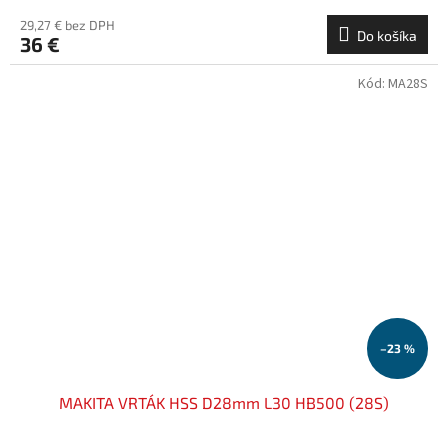
29,27 € bez DPH
Do košíka
36 €
Kód:
MA28S
–23 %
MAKITA VRTÁK HSS D28mm L30 HB500 (28S)