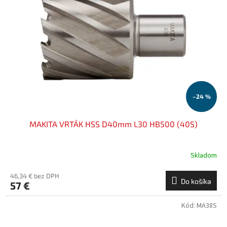
–24 %
MAKITA VRTÁK HSS D40mm L30 HB500 (40S)
Skladom
46,34 € bez DPH
Do košíka
57 €
Kód:
MA38S