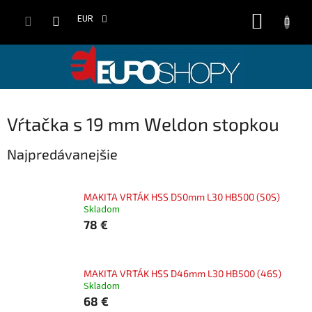
Prejsť
NÁKUP
na
EUR
obsah
KOŠÍK
Vŕtačka s 19 mm Weldon stopkou
Najpredávanejšie
MAKITA VRTÁK HSS D50mm L30 HB500 (50S)
Skladom
78 €
MAKITA VRTÁK HSS D46mm L30 HB500 (46S)
Skladom
68 €