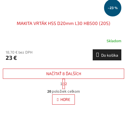
–23 %
MAKITA VRTÁK HSS D20mm L30 HB500 (20S)
Skladom
18,70 € bez DPH
Do košíka
23 €
NAČÍTAŤ 8 ĎALŠÍCH
S
1
2
t
O
r
20
položiek celkom
v
á
l
HORE
n
á
k
d
o
v
a
a
c
n
i