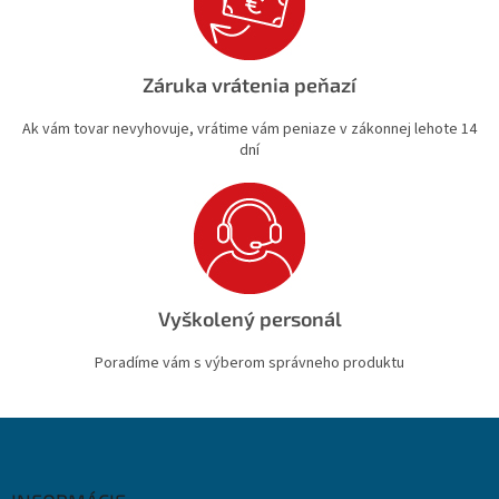
Záruka vrátenia peňazí
Ak vám tovar nevyhovuje, vrátime vám peniaze v zákonnej lehote 14
dní
Vyškolený personál
Poradíme vám s výberom správneho produktu
Z
á
p