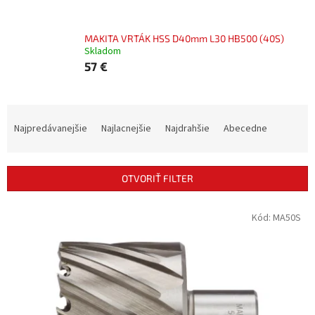
MAKITA VRTÁK HSS D40mm L30 HB500 (40S)
Skladom
57 €
R
a
Najpredávanejšie
Najlacnejšie
Najdrahšie
Abecedne
d
e
n
OTVORIŤ FILTER
i
e
V
Kód:
MA50S
p
ý
r
p
o
i
d
s
u
p
k
r
t