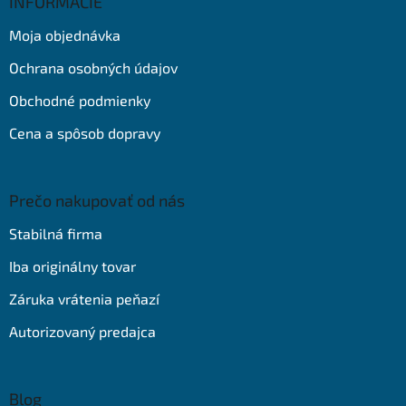
ä
INFORMÁCIE
t
Moja objednávka
i
e
Ochrana osobných údajov
Obchodné podmienky
Cena a spôsob dopravy
Prečo nakupovať od nás
Stabilná firma
Iba originálny tovar
Záruka vrátenia peňazí
Autorizovaný predajca
Blog