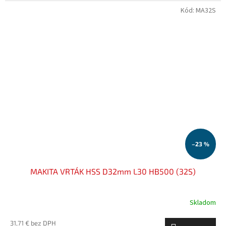
Kód:
MA32S
–23 %
MAKITA VRTÁK HSS D32mm L30 HB500 (32S)
Skladom
31,71 € bez DPH