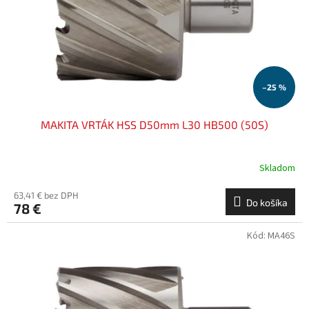
o
o
d
v
u
k
t
o
–25 %
v
MAKITA VRTÁK HSS D50mm L30 HB500 (50S)
Skladom
63,41 € bez DPH
Do košíka
78 €
Kód:
MA46S