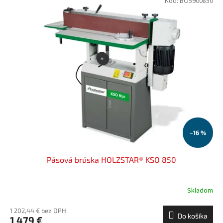
Kód:
BO5900850
–16 %
Pásová brúska HOLZSTAR® KSO 850
Skladom
1 202,44 € bez DPH
Do košíka
1 479 €