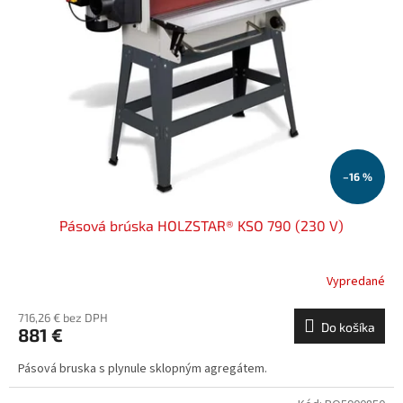
–16 %
Pásová brúska HOLZSTAR® KSO 790 (230 V)
Vypredané
716,26 € bez DPH
Do košíka
881 €
Pásová bruska s plynule sklopným agregátem.