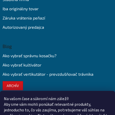
Iba originálny tovar
Záruka vrátenia peňazí
Autorizovaný predajca
Blog
Ako vybrať správnu kosačku?
Ako vybrať kultivátor
Ako vybrať vertikutátor - prevzdušňovač trávnika
ARCHÍV
Na vašom čase a súkromí nám záleží!
Kontakt
Aby sme vám mohli ponúkať relevantné produkty,
jednoducho to, čo vás zaujíma, potrebujeme váš súhlas na
obchod
@
euroshopy.sk