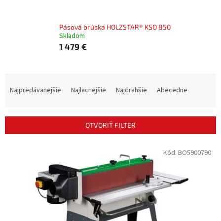
Pásová brúska HOLZSTAR® KSO 850
Skladom
1 479 €
R
a
Najpredávanejšie
Najlacnejšie
Najdrahšie
Abecedne
d
e
n
OTVORIŤ FILTER
i
e
V
Kód:
BO5900790
p
ý
r
p
o
i
d
s
u
p
k
r
t