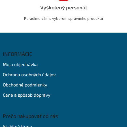
Vyškolený personál
Poradíme vám s výberom správneho produktu
Z
á
p
ä
INFORMÁCIE
t
Moja objednávka
i
e
Ochrana osobných údajov
Obchodné podmienky
Cena a spôsob dopravy
Prečo nakupovať od nás
Stabilná firma