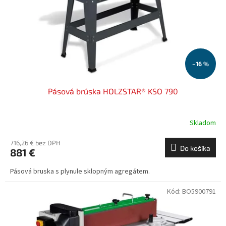
o
o
d
v
u
k
t
o
–16 %
v
Pásová brúska HOLZSTAR® KSO 790
Skladom
716,26 € bez DPH
Do košíka
881 €
Pásová bruska s plynule sklopným agregátem.
Kód:
BO5900791