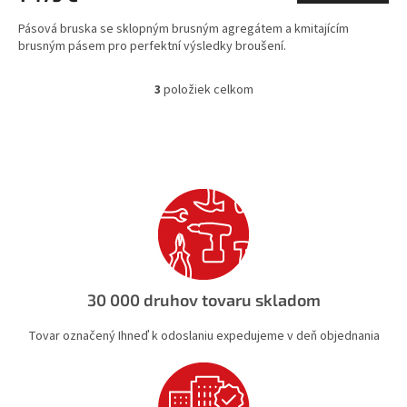
Pásová bruska se sklopným brusným agregátem a kmitajícím
brusným pásem pro perfektní výsledky broušení.
3
položiek celkom
O
v
l
á
d
a
c
i
e
p
r
v
30 000 druhov tovaru skladom
k
y
Tovar označený Ihneď k odoslaniu expedujeme v deň objednania
v
ý
p
i