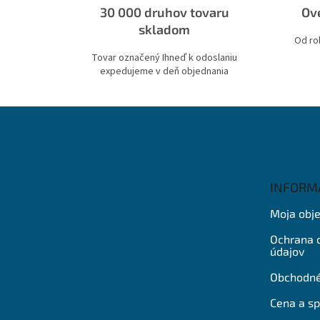
30 000 druhov tovaru
Ove
skladom
Od ro
Tovar označený Ihneď k odoslaniu
expedujeme v deň objednania
Z
á
p
ä
t
INFORM
i
e
Moja obj
Ochrana 
údajov
Obchodné
Cena a s