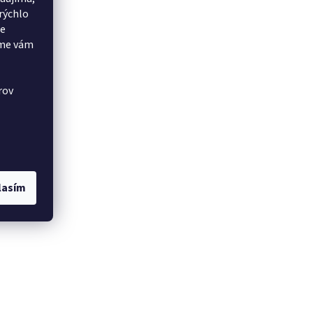
rýchlo
še
eme vám
rov
lasím