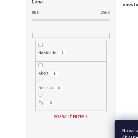
Cena
miesto
96
€
256
€
Na sklade
2
Akcia
2
Novinka
0
Tip
0
ROZBALIŤ FILTER
Na vašo
Aby sme