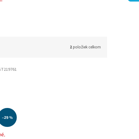
2
položiek celkom
ST219761
–29 %
né,