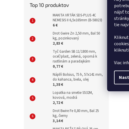
Top 10 produktov
potrebu
nájsť t
MAKITA VRTÁK SDS-PLUS 4C
stránky
NEMESIS II 6,5x165mm (B-58023)
tie naj
6 €
Drot Gwire Zn 2,50 mm, Bal 50
Kliknut
kg, pozinkovaný
cookies
2,83 €
kliknut
Tyč Garden SB 11/1800 mm,
oceľ/plast, zelená, oporná k
rastlinám a paradajkám
Viac in
0,77 €
Náplň Bolsius, 75 h, 57x141 mm,
Nast
do kahanca, biela, olej
1,38 €
Lopatka na smetie S532M,
kovová, modrá
2,72 €
Drot Bwire Fe 0,80 mm, Bal 25
kg, čierny
3,14 €