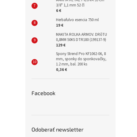
MAKITA REŤAZ PÍLOVÁ 35 cm
3/8" 1,1 mm 52 čl
6 €
Herbafulvo esencia 750 ml
19 €
MAKITA ROLKA ARMOV. DRôTU
0,8MM 50KS DTR180 (199137-9)
129 €
Spony Strend Pro KF1062-06, 8
mm, sponky do sponkovačky,
1.2 mm, bal. 200 ks
0,36 €
Facebook
Odoberať newsletter