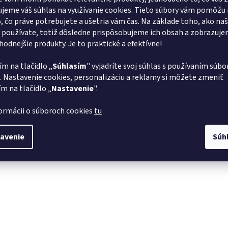
jeme váš súhlas na využívanie cookies. Tieto súbory vám pomôžu 
o, čo práve potrebujete a ušetria vám čas. Na základe toho, ako na
 používate, totiž dôsledne prispôsobujeme ich obsah a zobrazuj
vhodnejšie produkty. Je to praktické a efektívne!
ím na tlačidlo „
Súhlasím
" vyjadríte svoj súhlas s používaním súbo
. Nastavenie cookies, personalizáciu a reklamy si môžete zmeniť
ím na tlačidlo „
Nastavenie
".
formácii o súboroch cookies
tu
avenie
Súh