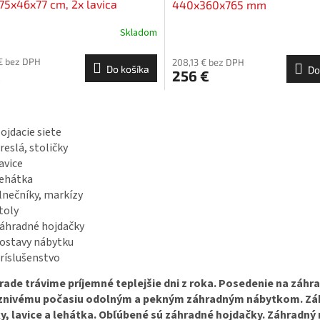
175x46x77 cm, 2x lavica
440x360x765 mm
23x47 cm, drevo 25 mm
Skladom
€ bez DPH
208,13 € bez DPH
Do košíka
Do
€
256 €
O
v
ojdacie siete
l
reslá, stoličky
á
d
avice
a
ehátka
c
lnečníky, markízy
i
toly
e
áhradné hojdačky
p
ostavy nábytku
r
ríslušenstvo
v
k
rade trávime príjemné teplejšie dni z roka. Posedenie na záhr
y
v
znivému počasiu odolným a pekným záhradným nábytkom. Záh
ý
ky, lavice a lehátka. Obľúbené sú záhradné hojdačky. Záhradn