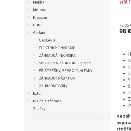
stôl 
t
Makita
v
175x
o
Metabo
v
Proxxon
GÜDE
78,05 
96 
Garland
GARLAND
ELEKTRICKÉ NÁRADIE
H
ZÁHRADNÁ TECHNIKA
K
SKLENÍKY A ZÁHRADNÉ DOMKY
L
PŘÍSTŘEŠKY, PERGOLY, ALTÁNY
L
ZÁHRADNÝ NÁBYTOK
S
S
ZAHRADNÉ GRILY
Z
Extol
Z
Dielňa a záhrada
P
Značky
Na záh
nepria
stolič