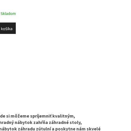
Skladom
 košíka
ade si môžeme spríjemniť kvalitným,
radný nábytok zahŕňa záhradné stoly,
ý nábytok záhradu zútulní a poskytne nám skvelé