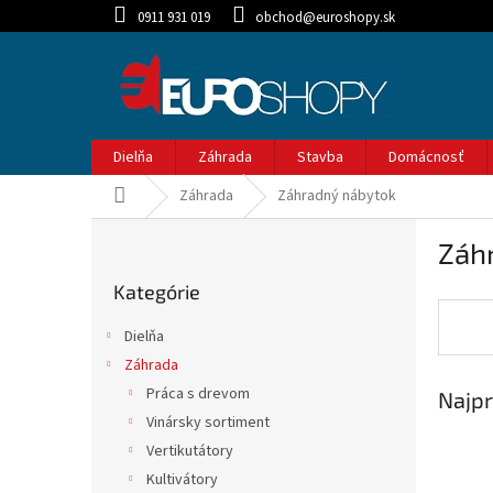
Prejsť
0911 931 019
obchod@euroshopy.sk
na
obsah
Dielňa
Záhrada
Stavba
Domácnosť
Domov
Záhrada
Záhradný nábytok
B
Záh
o
Preskočiť
č
Kategórie
kategórie
n
ý
Dielňa
p
Záhrada
a
Práca s drevom
Najpr
n
e
Vinársky sortiment
l
Vertikutátory
Kultivátory