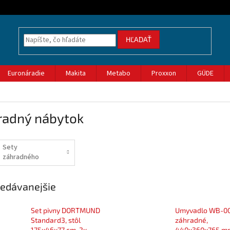
HĽADAŤ
Euronáradie
Makita
Metabo
Proxxon
GÜDE
radný nábytok
Sety
záhradného
nábytku
edávanejšie
Set pivny DORTMUND
Umyvadlo WB-00
Standard3, stôl
záhradné,
175x46x77 cm, 2x
440x360x765 m