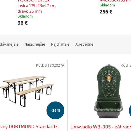
Skladom
lavica 175x23x47 cm,
drevo 25 mm
256 €
Skladom
96 €
dávanejšie
Najlacnejšie
Najdrahšie
Abecedne
Kód:
ST802027A
Kód:
–26 %
pivny DORTMUND Standard3,
Umyvadlo WB-005 • záhrad