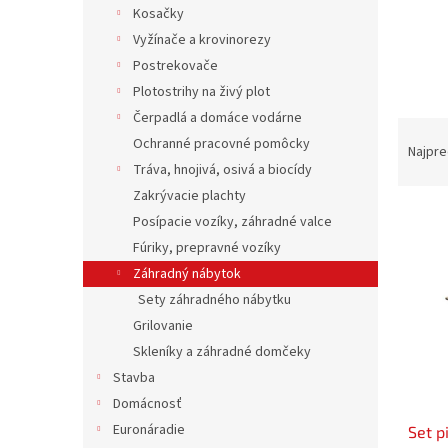
Kosačky
Vyžínače a krovinorezy
Postrekovače
Plotostrihy na živý plot
Čerpadlá a domáce vodárne
R
Ochranné pracovné pomôcky
a
Najpre
Tráva, hnojivá, osivá a biocídy
d
e
Zakrývacie plachty
V
n
Posípacie vozíky, záhradné valce
ý
i
Fúriky, prepravné vozíky
p
e
Záhradný nábytok
i
p
Sety záhradného nábytku
s
r
p
o
Grilovanie
r
d
Skleníky a záhradné domčeky
o
u
Stavba
d
k
Domácnosť
u
t
Euronáradie
Set 
k
o