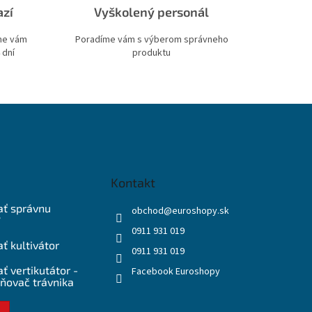
azí
Vyškolený personál
ime vám
Poradíme vám s výberom správneho
 dní
produktu
Kontakt
ať správnu
obchod
@
euroshopy.sk
?
0911 931 019
ť kultivátor
0911 931 019
ť vertikutátor -
Facebook Euroshopy
ňovač trávnika