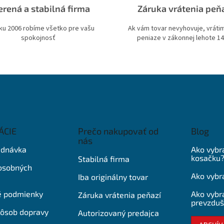
rená a stabilná firma
Záruka vrátenia peň
ku 2006 robíme všetko pre vašu
Ak vám tovar nevyhovuje, vrát
spokojnosť
peniaze v zákonnej lehote 14
ÁCIE
Prečo nakupovať od
Blog
nás
ednávka
Ako vybr
kosačku
Stabilná firma
osobných
Ako vybra
Iba originálny tovar
 podmienky
Ako vybra
Záruka vrátenia peňazí
prevzduš
pôsob dopravy
Autorizovaný predajca