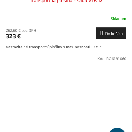
Transportná plošina - sada VTR 12
Skladom
262,60 € bez DPH
Do košíka
323 €
Nastavitelné transportní plošiny s max. nosností 12 tun.
Kód:
BO6191060