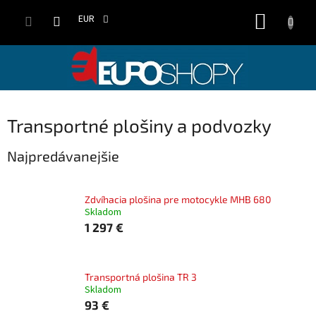
Prejsť
NÁKUP
na
EUR
obsah
KOŠÍK
Transportné plošiny a podvozky
Najpredávanejšie
Zdvíhacia plošina pre motocykle MHB 680
Skladom
1 297 €
Transportná plošina TR 3
Skladom
93 €