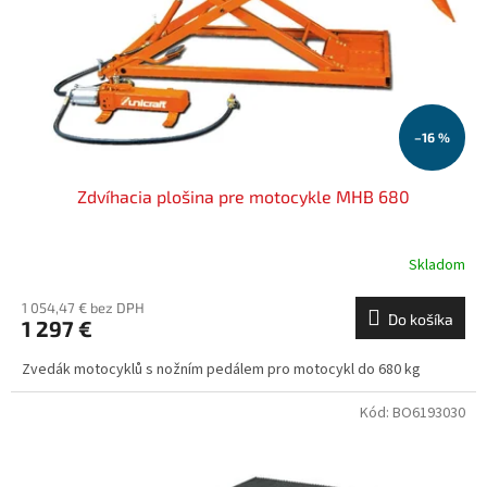
o
o
d
v
u
k
t
o
–16 %
v
Zdvíhacia plošina pre motocykle MHB 680
Skladom
1 054,47 € bez DPH
Do košíka
1 297 €
Zvedák motocyklů s nožním pedálem pro motocykl do 680 kg
Kód:
BO6193030