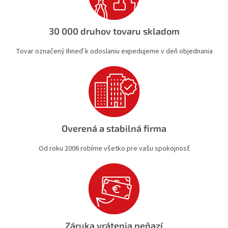
p
r
v
30 000 druhov tovaru skladom
k
y
Tovar označený Ihneď k odoslaniu expedujeme v deň objednania
v
ý
p
i
s
u
Overená a stabilná firma
Od roku 2006 robíme všetko pre vašu spokojnosť
Záruka vrátenia peňazí