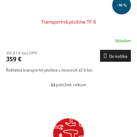
–16 %
Transportná plošina TF 6
Skladom
291,87 € bez DPH
Do košíka
359 €
Řiditelná transportní plošina s nosností až 6 tun.
12
položiek celkom
O
v
l
á
d
a
c
i
e