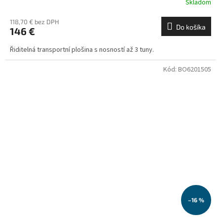
Skladom
118,70 € bez DPH
Do košíka
146 €
Řiditelná transportní plošina s nosností až 3 tuny.
Kód:
BO6201505
–16 %