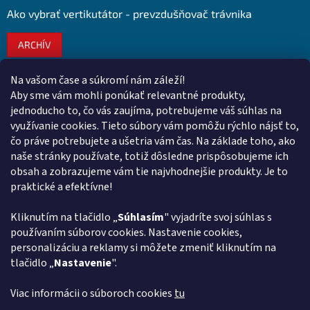
Ako vybrať vertikutátor - prevzdušňovač trávnika
ARCHÍV
Na vašom čase a súkromí nám záleží!
Kontakt
Aby sme vám mohli ponúkať relevantné produkty,
jednoducho to, čo vás zaujíma, potrebujeme váš súhlas na
obchod
@
euroshopy.sk
využívanie cookies. Tieto súbory vám pomôžu rýchlo nájsť to,
0911 931 019
čo práve potrebujete a ušetria vám čas. Na základe toho, ako
naše stránky používate, totiž dôsledne prispôsobujeme ich
0911 931 019
obsah a zobrazujeme vám tie najvhodnejšie produkty. Je to
Facebook Euroshopy
praktické a efektívne!
Kliknutím na tlačidlo „
Súhlasím
" vyjadríte svoj súhlas s
Prijímame online platby
používaním súborov cookies. Nastavenie cookies,
personalizáciu a reklamy si môžete zmeniť kliknutím na
tlačidlo „
Nastavenie
".
Viac informácii o súboroch cookies
tu