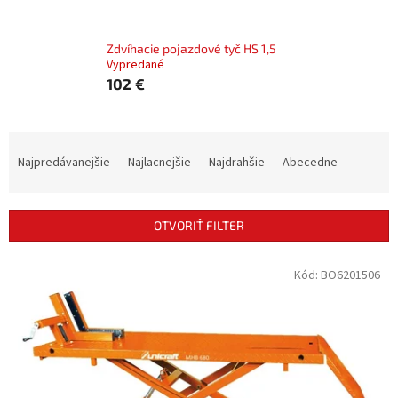
Zdvíhacie pojazdové tyč HS 1,5
Vypredané
102 €
R
a
Najpredávanejšie
Najlacnejšie
Najdrahšie
Abecedne
d
e
n
OTVORIŤ FILTER
i
e
V
Kód:
BO6201506
p
ý
r
p
o
i
d
s
u
p
k
r
t