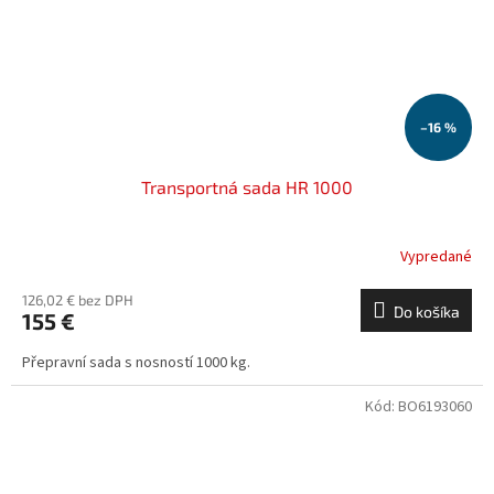
–16 %
Transportná sada HR 1000
Vypredané
126,02 € bez DPH
Do košíka
155 €
Přepravní sada s nosností 1000 kg.
Kód:
BO6193060