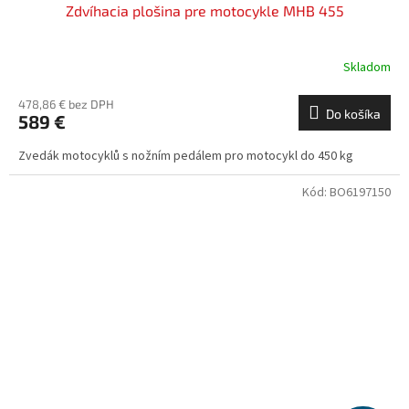
Zdvíhacia plošina pre motocykle MHB 455
Skladom
478,86 € bez DPH
Do košíka
589 €
Zvedák motocyklů s nožním pedálem pro motocykl do 450 kg
Kód:
BO6197150