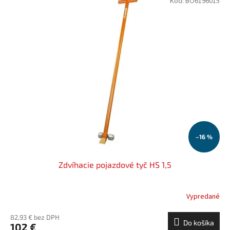
Kód:
BO6196015
–16 %
Zdvíhacie pojazdové tyč HS 1,5
Vypredané
82,93 € bez DPH
Do košíka
102 €