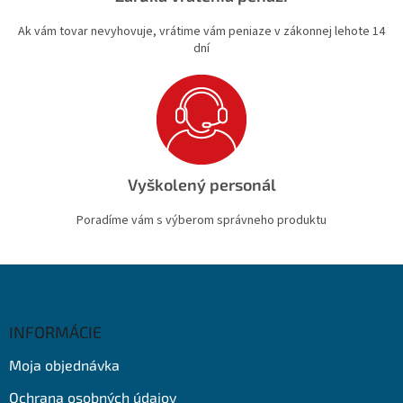
Ak vám tovar nevyhovuje, vrátime vám peniaze v zákonnej lehote 14
dní
Vyškolený personál
Poradíme vám s výberom správneho produktu
Z
á
p
ä
INFORMÁCIE
t
Moja objednávka
i
e
Ochrana osobných údajov