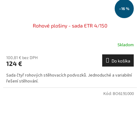
–16 %
Rohové plošiny - sada ETR 4/150
Skladom
100,81 € bez DPH
Do košíka
124 €
Sada čtyř rohových stěhovacích podvozků. Jednoduché a variabilní
řešení stěhování.
Kód:
BO6191000