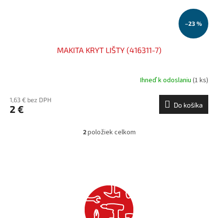
–23 %
MAKITA KRYT LIŠTY (416311-7)
Ihneď k odoslaniu
(1 ks)
1,63 € bez DPH
Do košíka
2 €
2
položiek celkom
O
v
l
á
d
a
c
i
e