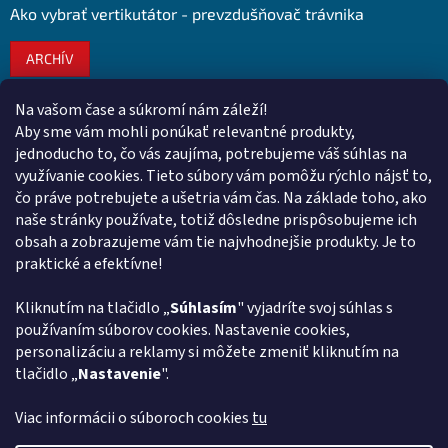
Ako vybrať vertikutátor - prevzdušňovač trávnika
ARCHÍV
Na vašom čase a súkromí nám záleží!
Kontakt
Aby sme vám mohli ponúkať relevantné produkty,
jednoducho to, čo vás zaujíma, potrebujeme váš súhlas na
obchod
@
euroshopy.sk
využívanie cookies. Tieto súbory vám pomôžu rýchlo nájsť to,
0911 931 019
čo práve potrebujete a ušetria vám čas. Na základe toho, ako
naše stránky používate, totiž dôsledne prispôsobujeme ich
0911 931 019
obsah a zobrazujeme vám tie najvhodnejšie produkty. Je to
Facebook Euroshopy
praktické a efektívne!
Kliknutím na tlačidlo „
Súhlasím
" vyjadríte svoj súhlas s
Prijímame online platby
používaním súborov cookies. Nastavenie cookies,
personalizáciu a reklamy si môžete zmeniť kliknutím na
tlačidlo „
Nastavenie
".
Viac informácii o súboroch cookies
tu