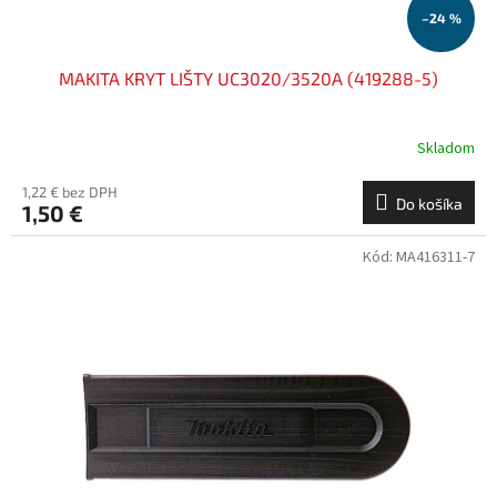
o
–24 %
v
MAKITA KRYT LIŠTY UC3020/3520A (419288-5)
Skladom
1,22 € bez DPH
Do košíka
1,50 €
Kód:
MA416311-7