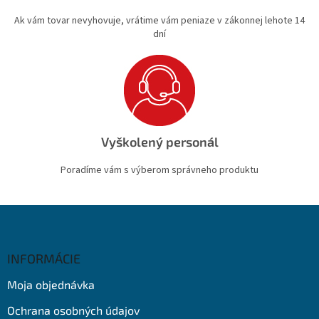
Ak vám tovar nevyhovuje, vrátime vám peniaze v zákonnej lehote 14
dní
Vyškolený personál
Poradíme vám s výberom správneho produktu
Z
á
p
ä
INFORMÁCIE
t
Moja objednávka
i
e
Ochrana osobných údajov