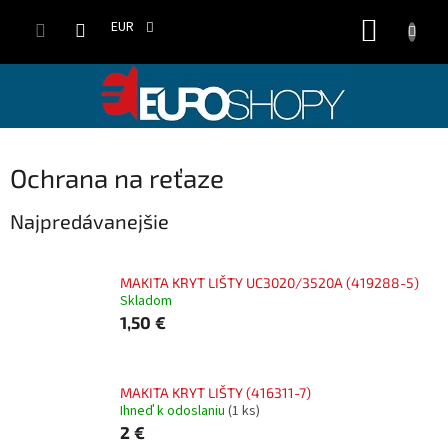
Prejsť
NÁKUP
na
EUR
obsah
KOŠÍK
Ochrana na reťaze
Najpredávanejšie
MAKITA KRYT LIŠTY UC3020/3520A (419288-5)
Skladom
1,50 €
MAKITA KRYT LIŠTY (416311-7)
Ihneď k odoslaniu
(1 ks)
2 €