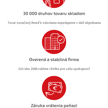
p
r
v
30 000 druhov tovaru skladom
k
y
Tovar označený Ihneď k odoslaniu expedujeme v deň objednania
v
ý
p
i
s
u
Overená a stabilná firma
Od roku 2006 robíme všetko pre vašu spokojnosť
Záruka vrátenia peňazí