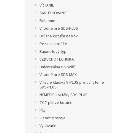
VŔTANIE
SKRUTKOVANIE
Brúsenie
Vhodné pre SDS-PLUS
Brúsne kotúče na kov
Rezacie kotúče
Bajonetový typ
VZDUCHOTECHNIKA
Univerzálna rukoväť
Vhodné pre SDS-MAX
Vŕtacie kladivá V-PLUS pre uchytenie
SDS-PLUS
NEMESIS II vrtáky SDS-PLUS
TCT pílové kotúče
Píly
Ostatné stroje
Vysávače