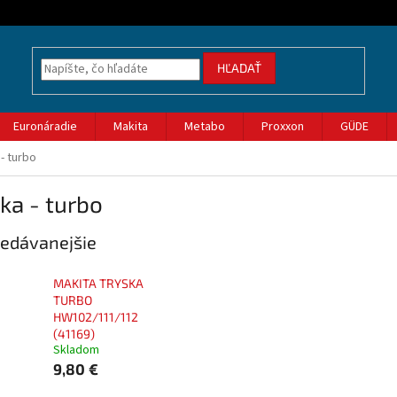
HĽADAŤ
Euronáradie
Makita
Metabo
Proxxon
GÜDE
- turbo
ka - turbo
edávanejšie
MAKITA TRYSKA
TURBO
HW102/111/112
(41169)
Skladom
9,80 €