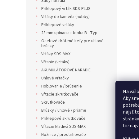
Sady náradia
Príklepový vrták SDS-PLUS
Vrtáky do kameňa (hobby)
Príklepové vrtáky
28 mm upínacia stopka B - Typ
Oceľové drôtené kefy pre uhlové
brúsky
Vrtáky SDS-MAX
Vŕtanie (vrtáky)
AKUMULÁTOROVÉ NÁRADIE
Uhlové vŕtačky
Hoblovanie / brúsenie
Na vašo
Vŕtacie skrutkovače
Aby sme
Skrutkovače
potrebu
Brúsky / uhlové / priame
nájsť t
Príklepové skrutkovače
stránky
tie naj
Vŕtacie kladivá SDS-MAX
Nožnice / prestrihovače