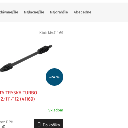
dávanejšie
Najlacnejšie
Najdrahšie
Abecedne
Kód:
MA41169
–24 %
TA TRYSKA TURBO
/111/112 (41169)
Skladom
 bez DPH
Do košíka
 €