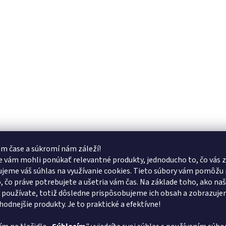
m čase a súkromí nám záleží!
 vám mohli ponúkať relevantné produkty, jednoducho to, čo vás z
jeme váš súhlas na využívanie cookies. Tieto súbory vám pomôžu 
o, čo práve potrebujete a ušetria vám čas. Na základe toho, ako na
 používate, totiž dôsledne prispôsobujeme ich obsah a zobrazuj
vhodnejšie produkty. Je to praktické a efektívne!