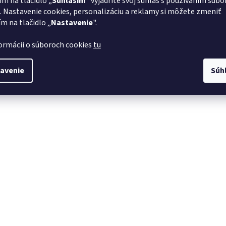
ím na tlačidlo „
Súhlasím
" vyjadríte svoj súhlas s používaním súbo
. Nastavenie cookies, personalizáciu a reklamy si môžete zmeniť
ím na tlačidlo „
Nastavenie
".
formácii o súboroch cookies
tu
avenie
Súh