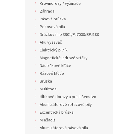
Krovinorezy / vyžínače
Záhrada
Pásová brúska
Pokosová píla
Drážkovanie 3901/PJ7000/BPJ180
Aku vysávač
Elektrický pilník
Magnetické jadrové vrtáky
Nástrčkové kľúče
Rázové kľúče
Brúska
Multitoos
Hĺbkové dorazy a príslušenstvo
Akumulátorové reťazové píly
Excentrická brúska
Miešadlá
Akumulátorová pásová píla