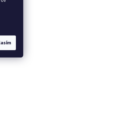
rov
lasím