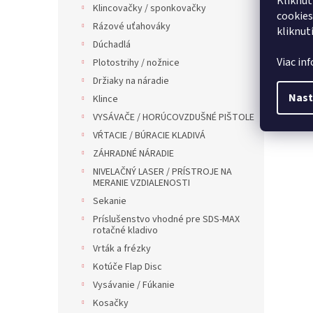
Kliknut
Klincovačky / sponkovačky
cookies
Rázové uťahováky
kliknut
Dúchadlá
Viac in
Plotostrihy / nožnice
Držiaky na náradie
Nast
Klince
VYSÁVAČE / HORÚCOVZDUŠNÉ PIŠTOLE
VŔTACIE / BÚRACIE KLADIVÁ
ZÁHRADNÉ NÁRADIE
NIVELAČNÝ LASER / PRÍSTROJE NA
MERANIE VZDIALENOSTI
Sekanie
Príslušenstvo vhodné pre SDS-MAX
rotačné kladivo
Vrták a frézky
Kotúče Flap Disc
Vysávanie / Fúkanie
Kosačky