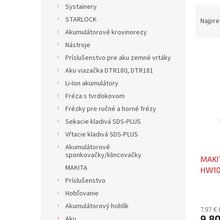
Systainery
R
a
STARLOCK
Najpre
d
Akumulátorové krovinorezy
e
Nástroje
V
n
Príslušenstvo pre aku zemné vrtáky
ý
i
Aku viazačka DTR180, DTR181
p
e
Li-Ion akumulátory
i
p
s
r
Fréza s tvrdokovom
p
o
Frézky pre ručné a horné frézy
r
d
Sekacie kladivá SDS-PLUS
o
u
Vŕtacie kladivá SDS-PLUS
d
k
Akumulátorové
u
t
sponkovačky/klincovačky
MAKI
k
o
MAKITA
HW102
t
v
Príslušenstvo
o
v
Hobľovanie
Akumulátorový hoblík
7,97 €
9,80
Aku