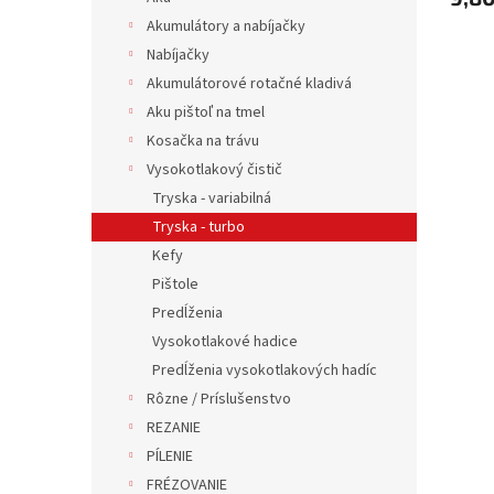
Akumulátory a nabíjačky
Nabíjačky
Akumulátorové rotačné kladivá
Aku pištoľ na tmel
Kosačka na trávu
Vysokotlakový čistič
Tryska - variabilná
Tryska - turbo
Kefy
Pištole
Predĺženia
Vysokotlakové hadice
Predĺženia vysokotlakových hadíc
Rôzne / Príslušenstvo
REZANIE
PÍLENIE
FRÉZOVANIE