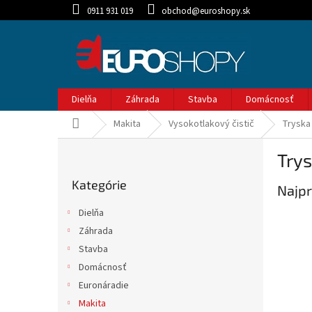
Prejsť
0911 931 019
obchod@euroshopy.sk
na
obsah
Dielňa
Záhrada
Stavba
Domácnosť
Domov
Makita
Vysokotlakový čistič
Tryska 
B
Trys
o
Preskočiť
č
Kategórie
kategórie
Najpr
n
ý
Dielňa
p
Záhrada
a
Stavba
n
e
Domácnosť
l
Euronáradie
Makita