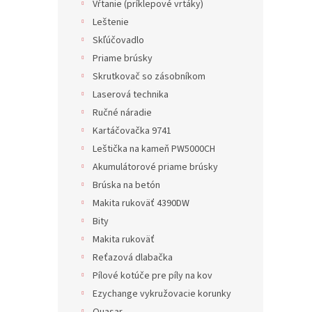
Vŕtanie (príklepové vrtáky)
Leštenie
Skľúčovadlo
Priame brúsky
Skrutkovač so zásobníkom
Laserová technika
Ručné náradie
Kartáčovačka 9741
Leštička na kameň PW5000CH
Akumulátorové priame brúsky
Brúska na betón
Makita rukoväť 4390DW
Bity
Makita rukoväť
Reťazová dlabačka
Pílové kotúče pre píly na kov
Ezychange vykružovacie korunky