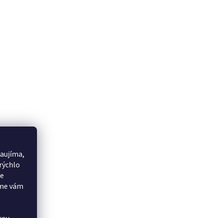
aujíma,
rýchlo
še
eme vám