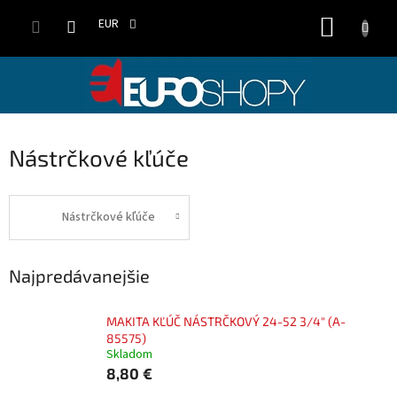
Prejsť
NÁKUP
na
EUR
obsah
KOŠÍK
Nástrčkové kľúče
Nástrčkové kľúče
Najpredávanejšie
MAKITA KĽÚČ NÁSTRČKOVÝ 24-52 3/4" (A-
85575)
Skladom
8,80 €