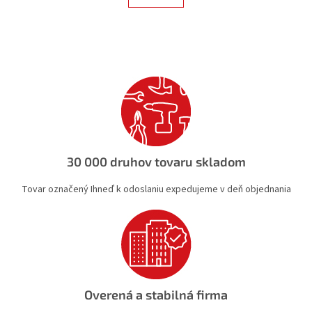
á
k
d
o
v
a
a
c
n
i
i
e
e
p
r
v
k
y
v
30 000 druhov tovaru skladom
ý
p
Tovar označený Ihneď k odoslaniu expedujeme v deň objednania
i
s
u
Overená a stabilná firma