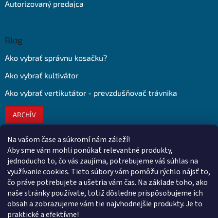
Autorizovaný predajca
Blog
Ako vybrať správnu kosačku?
Ako vybrať kultivátor
Ako vybrať vertikutátor - prevzdušňovač trávnika
ARCHÍV
Na vašom čase a súkromí nám záleží!
Kontakt
Aby sme vám mohli ponúkať relevantné produkty,
jednoducho to, čo vás zaujíma, potrebujeme váš súhlas na
obchod
@
euroshopy.sk
využívanie cookies. Tieto súbory vám pomôžu rýchlo nájsť to,
0911 931 019
čo práve potrebujete a ušetria vám čas. Na základe toho, ako
naše stránky používate, totiž dôsledne prispôsobujeme ich
0911 931 019
obsah a zobrazujeme vám tie najvhodnejšie produkty. Je to
Facebook Euroshopy
praktické a efektívne!