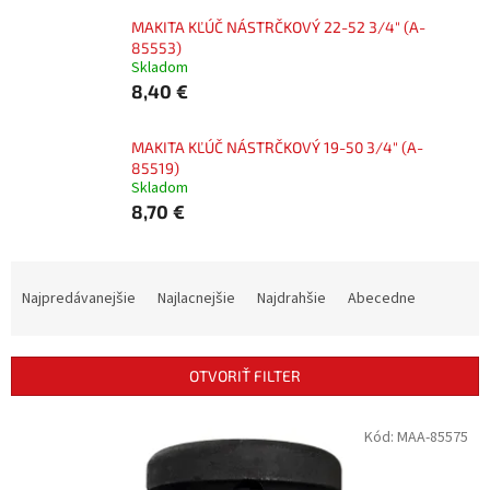
MAKITA KĽÚČ NÁSTRČKOVÝ 22-52 3/4" (A-
85553)
Skladom
8,40 €
MAKITA KĽÚČ NÁSTRČKOVÝ 19-50 3/4" (A-
85519)
Skladom
8,70 €
R
a
Najpredávanejšie
Najlacnejšie
Najdrahšie
Abecedne
d
e
n
OTVORIŤ FILTER
i
e
V
Kód:
MAA-85575
p
ý
r
p
o