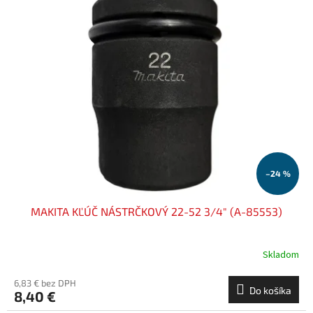
–24 %
MAKITA KĽÚČ NÁSTRČKOVÝ 22-52 3/4" (A-85553)
Skladom
6,83 € bez DPH
Do košíka
8,40 €