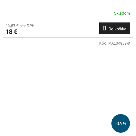
Skladom
14,63 € bez DPH
Do košíka
18 €
Kód:
MA134857-8
–24 %