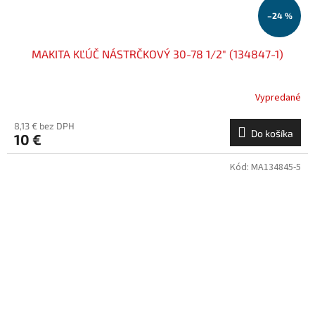
–24 %
MAKITA KĽÚČ NÁSTRČKOVÝ 30-78 1/2" (134847-1)
Vypredané
8,13 € bez DPH
Do košíka
10 €
Kód:
MA134845-5