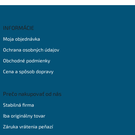
Z
á
p
ä
INFORMÁCIE
t
Moja objednávka
i
e
Ochrana osobných údajov
Obchodné podmienky
Cena a spôsob dopravy
Prečo nakupovať od nás
Stabilná firma
Iba originálny tovar
Záruka vrátenia peňazí