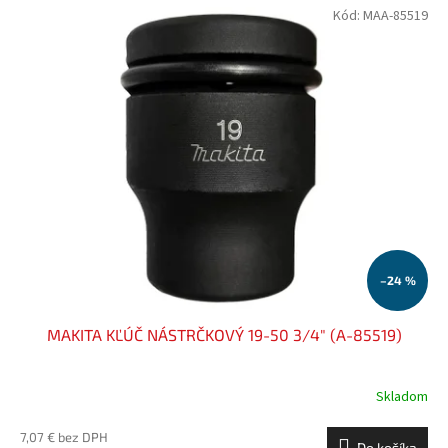
Kód:
MAA-85519
–24 %
MAKITA KĽÚČ NÁSTRČKOVÝ 19-50 3/4" (A-85519)
Skladom
7,07 € bez DPH
Do košíka