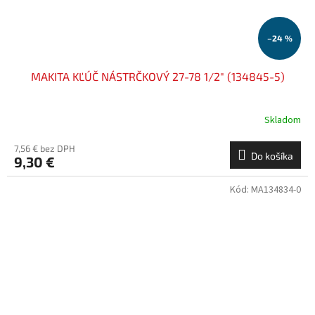
–24 %
MAKITA KĽÚČ NÁSTRČKOVÝ 27-78 1/2" (134845-5)
Skladom
7,56 € bez DPH
Do košíka
9,30 €
Kód:
MA134834-0