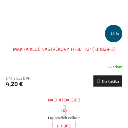
–24 %
MAKITA KĽÚČ NÁSTRČKOVÝ 17-38 1/2" (134829-3)
Skladom
3,41 € bez DPH
Do košíka
4,20 €
NAČÍTAŤ ĎALŠIE 2
S
1
2
t
O
r
14
položiek celkom
v
á
l
HORE
n