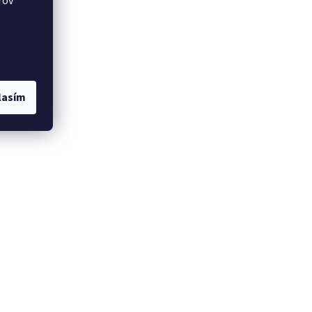
rov
lasím