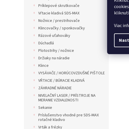
Kliknut
Príklepové skrutkovače
cookies
kliknut
Vŕtacie kladivá SDS-MAX
Nožnice / prestrihovače
Viac in
Klincovačky / sponkovačky
Rázové uťahováky
Nast
Dúchadlá
Plotostrihy / nožnice
Držiaky na náradie
Klince
VYSÁVAČE / HORÚCOVZDUŠNÉ PIŠTOLE
VŔTACIE / BÚRACIE KLADIVÁ
ZÁHRADNÉ NÁRADIE
NIVELAČNÝ LASER / PRÍSTROJE NA
MERANIE VZDIALENOSTI
Sekanie
Príslušenstvo vhodné pre SDS-MAX
rotačné kladivo
Vrták a frézky