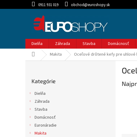
Prejsť
0911 931 019
obchod@euroshopy.sk
na
obsah
Dielňa
Záhrada
Stavba
Domácnosť
Domov
Makita
Oceľové drôtené kefy pre uhlové
B
Oceľ
o
Preskočiť
č
Kategórie
kategórie
Najpr
n
ý
Dielňa
p
Záhrada
a
Stavba
n
e
Domácnosť
l
Euronáradie
Makita