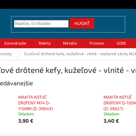
HĽADAŤ
Euronáradie
Makita
Metabo
Proxxon
GÜDE
 brúsky
Oceľové drôtené kefy, kužeľové - vlnité - vnútorné závity M1
ové drôtené kefy, kužeľové - vlnité - 
edávanejšie
MAKITA KOTÚČ
MAKITA KOTÚČ
DRôTENÝ M14 D-
DRôTENÝ D-100
115MM (D-39849)
(D-39827)
Skladom
Skladom
3,90 €
3,40 €