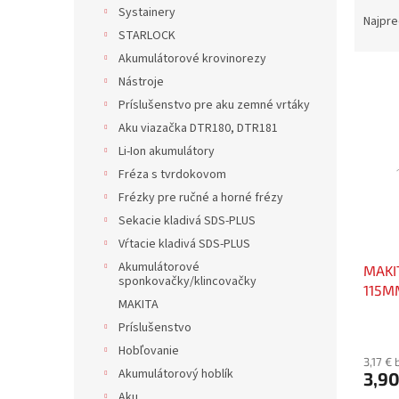
R
Systainery
a
Najpre
STARLOCK
d
e
Akumulátorové krovinorezy
V
n
Nástroje
ý
i
Príslušenstvo pre aku zemné vrtáky
p
e
Aku viazačka DTR180, DTR181
i
p
Li-Ion akumulátory
s
r
p
Fréza s tvrdokovom
o
r
d
Frézky pre ručné a horné frézy
o
u
Sekacie kladivá SDS-PLUS
d
k
Vŕtacie kladivá SDS-PLUS
u
t
Akumulátorové
MAKI
k
o
sponkovačky/klincovačky
115M
t
v
MAKITA
o
Príslušenstvo
v
Hobľovanie
3,17 €
Akumulátorový hoblík
3,90
Aku