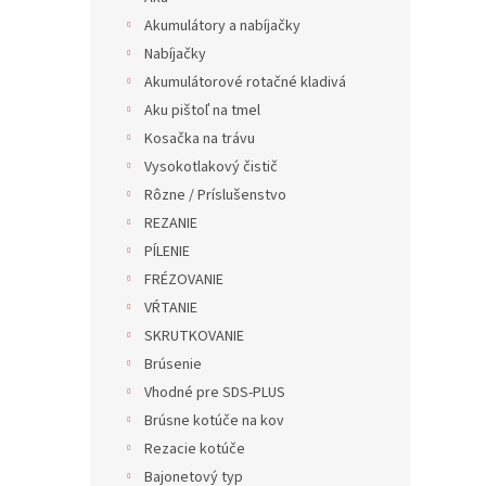
Akumulátory a nabíjačky
Nabíjačky
Akumulátorové rotačné kladivá
Aku pištoľ na tmel
Kosačka na trávu
Vysokotlakový čistič
Rôzne / Príslušenstvo
REZANIE
PÍLENIE
FRÉZOVANIE
VŔTANIE
SKRUTKOVANIE
Brúsenie
Vhodné pre SDS-PLUS
Brúsne kotúče na kov
Rezacie kotúče
Bajonetový typ