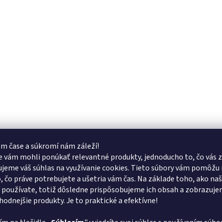
m čase a súkromí nám záleží!
 vám mohli ponúkať relevantné produkty, jednoducho to, čo vás z
jeme váš súhlas na využívanie cookies. Tieto súbory vám pomôžu 
o, čo práve potrebujete a ušetria vám čas. Na základe toho, ako na
 používate, totiž dôsledne prispôsobujeme ich obsah a zobrazuj
vhodnejšie produkty. Je to praktické a efektívne!