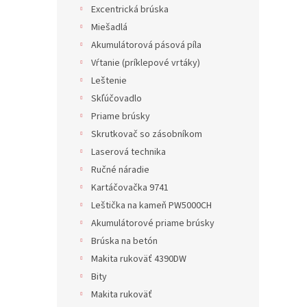
Excentrická brúska
Miešadlá
Akumulátorová pásová píla
Vŕtanie (príklepové vrtáky)
Leštenie
Skľúčovadlo
Priame brúsky
Skrutkovač so zásobníkom
Laserová technika
Ručné náradie
Kartáčovačka 9741
Leštička na kameň PW5000CH
Akumulátorové priame brúsky
Brúska na betón
Makita rukoväť 4390DW
Bity
Makita rukoväť