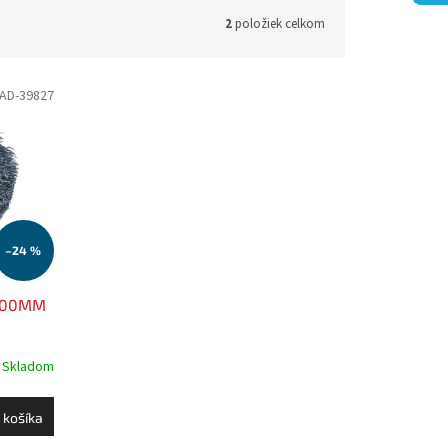
2
položiek celkom
AD-39827
–24 %
-100MM
Skladom
 košíka