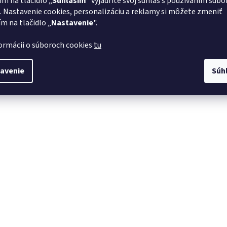
ím na tlačidlo „
Súhlasím
" vyjadríte svoj súhlas s používaním súbo
. Nastavenie cookies, personalizáciu a reklamy si môžete zmeniť
ím na tlačidlo „
Nastavenie
".
formácii o súboroch cookies
tu
avenie
Súh