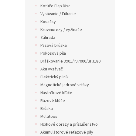
Kotúče Flap Disc
Vysávanie / Fúkanie
Kosačky
Krovinorezy / vyžínače
Záhrada
Pásová brúska
Pokosová píla
Drážkovanie 3901/PJ7000/BPJ180
Aku vysávač
Elektrický pilník
Magnetické jadrové vrtáky
Nástrčkové kľúče
Rázové kľúče
Brúska
Multitoos
Hĺbkové dorazy a príslušenstvo
Akumulátorové reťazové píly