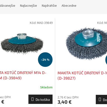
dávanejšie
Najlacnejšie
Najdrahšie
Abecedne
Kód:
MAD-39849
Kód:
M
–24 %
TA KOTÚČ DRôTENÝ M14 D-
MAKITA KOTÚČ DRôTENÝ D
M (D-39849)
(D-39827)
Skladom
 bez DPH
2,76 € bez DPH
Do košíka
Do
 €
3,40 €