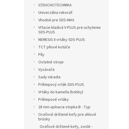
VZDUCHOTECHNIKA
Univerzálna rukoväť
Vhodné pre SDS-MAX
Vŕtacie kladivá V-PLUS pre uchytenie
SDS-PLUS
NEMESIS II vrtáky SDS-PLUS
TCT pílové kotúče
Píly
Ostatné stroje
Vysávače
Sady náradia
Príklepový vrták SDS-PLUS
Vrtáky do kameňa (hobby)
Príklepové vrtáky
28 mm upínacia stopka B - Typ
Oceľové drôtené kefy pre uhlové
brúsky
Oceľové drôtené kefy, zvislé -