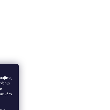
aujíma,
rýchlo
še
eme vám