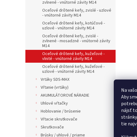
zvlnené - vnútorné závity M14
Oceľové drôtené kefy, zvislé - uzlové
- vnútorné závity M14
Oceľové drôtené kefy, kotúčové -
uzlové - vnútorné závity M14
Oceľové drôtené kefy, zvislé -
zvlnené - mosadzné - vnútorné závity
M14
Oceľové drôtené kefy, kužeľové -
vlnité - vnútorné závity M14
Oceľové drôtené kefy, kužeľové -
uzlové - vnútorné závity M14
Vrtáky SDS-MAX
Vŕtanie (vrtáky)
Na vašo
AKUMULÁTOROVÉ NÁRADIE
Aby sme
Uhlové vŕtačky
potrebu
nájsť t
Hoblovanie / brúsenie
stránky
Vŕtacie skrutkovače
tie naj
Skrutkovače
Brúsky / uhlové / priame