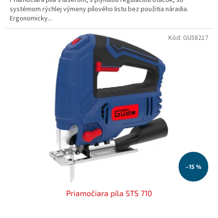
systémom rýchlej výmeny pílového listu bez použitia náradia.
Ergonomicky...
Kód:
GU58217
–15 %
Priamočiara píla STS 710