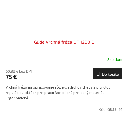
Güde Vrchná fréza OF 1200 E
Skladom
60,98 € bez DPH
Do košíka
75 €
Vrchná fréza na opracovanie rôznych druhov dreva s plynulou
reguláciou otáčok pre prácu špecifickú pre daný materiál.
Ergonomické...
Kód:
GU58146