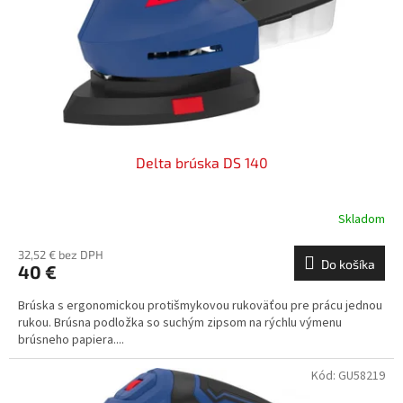
o
o
d
v
u
k
t
o
v
Delta brúska DS 140
Skladom
32,52 € bez DPH
Do košíka
40 €
Brúska s ergonomickou protišmykovou rukoväťou pre prácu jednou
rukou. Brúsna podložka so suchým zipsom na rýchlu výmenu
brúsneho papiera....
Kód:
GU58219