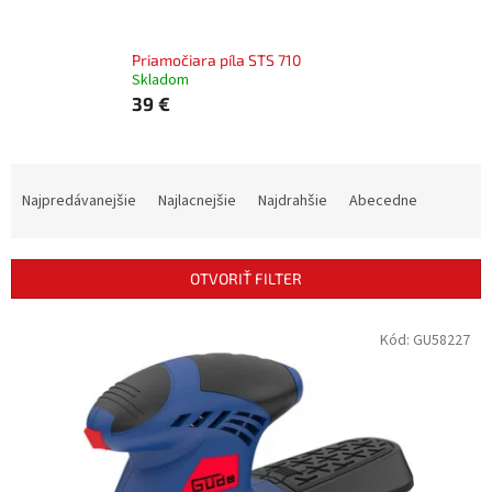
Priamočiara píla STS 710
Skladom
39 €
R
a
Najpredávanejšie
Najlacnejšie
Najdrahšie
Abecedne
d
e
n
OTVORIŤ FILTER
i
e
V
Kód:
GU58227
p
ý
r
p
o
i
d
s
u
p
k
r
t