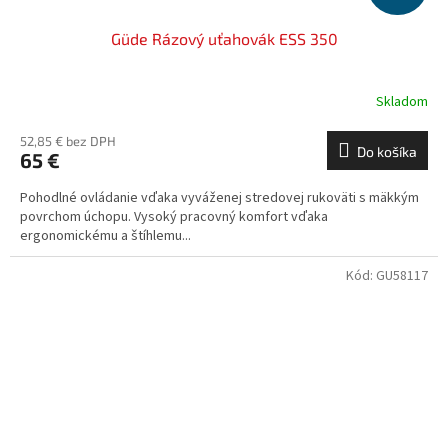
Güde Rázový uťahovák ESS 350
Skladom
52,85 € bez DPH
Do košíka
65 €
Pohodlné ovládanie vďaka vyváženej stredovej rukoväti s mäkkým
povrchom úchopu. Vysoký pracovný komfort vďaka
ergonomickému a štíhlemu...
Kód:
GU58117