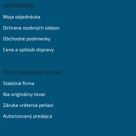
ä
INFORMÁCIE
t
Moja objednávka
i
e
Ochrana osobných údajov
Obchodné podmienky
Cena a spôsob dopravy
Prečo nakupovať od nás
Stabilná firma
Iba originálny tovar
Záruka vrátenia peňazí
Autorizovaný predajca