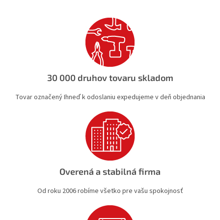
n
i
i
e
e
p
r
v
k
y
v
30 000 druhov tovaru skladom
ý
p
Tovar označený Ihneď k odoslaniu expedujeme v deň objednania
i
s
u
Overená a stabilná firma
Od roku 2006 robíme všetko pre vašu spokojnosť