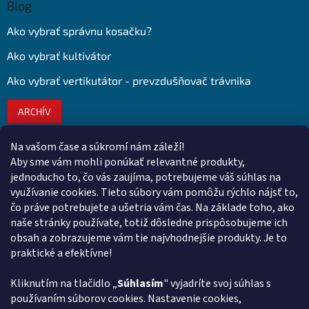
Blog
Ako vybrať správnu kosačku?
Ako vybrať kultivátor
Ako vybrať vertikutátor - prevzdušňovač trávnika
ARCHÍV
Na vašom čase a súkromí nám záleží!
Kontakt
Aby sme vám mohli ponúkať relevantné produkty,
jednoducho to, čo vás zaujíma, potrebujeme váš súhlas na
obchod
@
euroshopy.sk
využívanie cookies. Tieto súbory vám pomôžu rýchlo nájsť to,
0911 931 019
čo práve potrebujete a ušetria vám čas. Na základe toho, ako
naše stránky používate, totiž dôsledne prispôsobujeme ich
0911 931 019
obsah a zobrazujeme vám tie najvhodnejšie produkty. Je to
Facebook Euroshopy
praktické a efektívne!
Kliknutím na tlačidlo „
Súhlasím
" vyjadríte svoj súhlas s
Prijímame online platby
používaním súborov cookies. Nastavenie cookies,