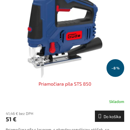
–8 %
Priamočiara píla STS 850
Skladom
41,46 € bez DPH
Do košíka
51 €
Priamočiara píla s laserom, s plynulou reguláciou otáčok, so