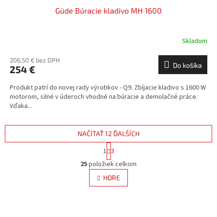
Güde Búracie kladivo MH 1600
Skladom
206,50 € bez DPH
Do košíka
254 €
Produkt patrí do novej rady výrobkov - Q9. Zbíjacie kladivo s 1600 W
motorom, silné v úderoch vhodné na búracie a demolačné práce.
Vďaka...
NAČÍTAŤ 12 ĎALŠÍCH
S
1
3
t
O
r
25
položiek celkom
v
á
l
HORE
n
á
k
d
o
v
a
a
c