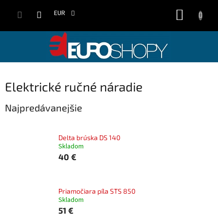
Prejsť
NÁKUP
na
EUR
obsah
KOŠÍK
Elektrické ručné náradie
Najpredávanejšie
Delta brúska DS 140
Skladom
40 €
Priamočiara píla STS 850
Skladom
51 €