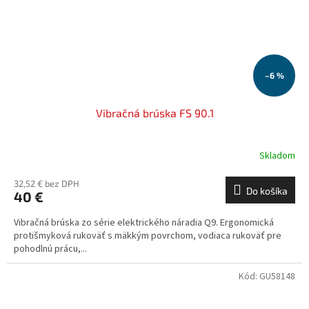
–6 %
Vibračná brúska FS 90.1
Skladom
32,52 € bez DPH
Do košíka
40 €
Vibračná brúska zo série elektrického náradia Q9. Ergonomická
protišmyková rukoväť s mäkkým povrchom, vodiaca rukoväť pre
pohodlnú prácu,...
Kód:
GU58148