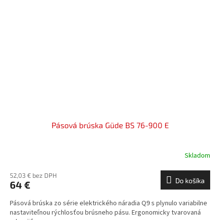
Pásová brúska Güde BS 76-900 E
Skladom
52,03 € bez DPH
Do košíka
64 €
Pásová brúska zo série elektrického náradia Q9 s plynulo variabilne
nastaviteľnou rýchlosťou brúsneho pásu. Ergonomicky tvarovaná