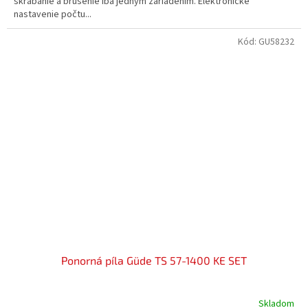
škrabanie a brúsenie iba jedným zariadením. Elektronické
nastavenie počtu...
Kód:
GU58232
Ponorná píla Güde TS 57-1400 KE SET
Skladom