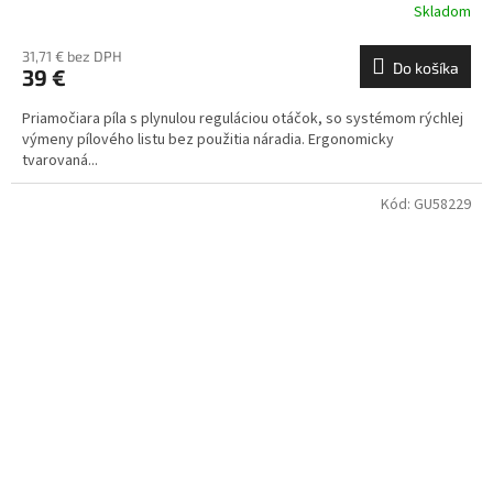
Skladom
31,71 € bez DPH
Do košíka
39 €
Priamočiara píla s plynulou reguláciou otáčok, so systémom rýchlej
výmeny pílového listu bez použitia náradia. Ergonomicky
tvarovaná...
Kód:
GU58229