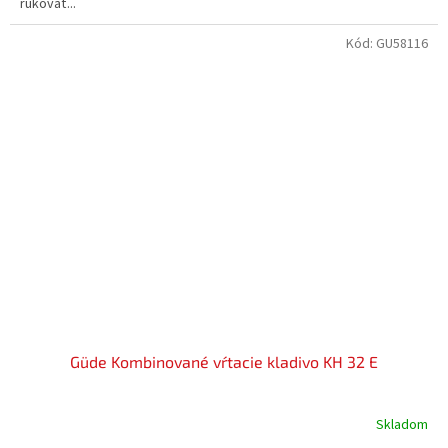
rukoväť...
Kód:
GU58116
Güde Kombinované vŕtacie kladivo KH 32 E
Skladom