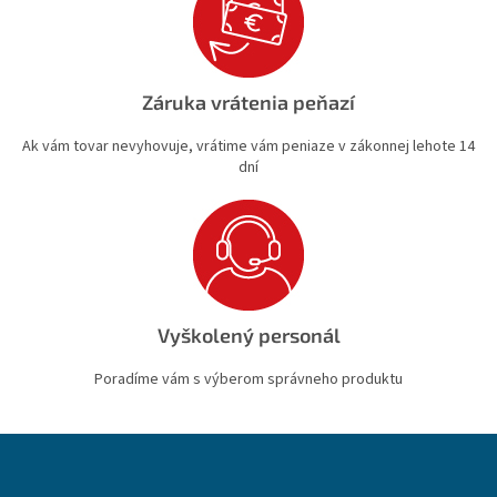
Záruka vrátenia peňazí
Ak vám tovar nevyhovuje, vrátime vám peniaze v zákonnej lehote 14
dní
Vyškolený personál
Poradíme vám s výberom správneho produktu
Z
á
p