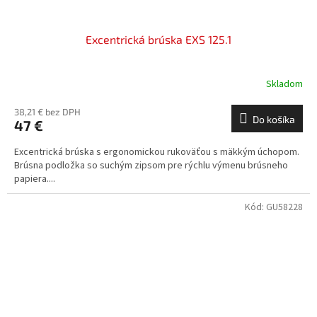
Excentrická brúska EXS 125.1
Skladom
38,21 € bez DPH
Do košíka
47 €
Excentrická brúska s ergonomickou rukoväťou s mäkkým úchopom.
Brúsna podložka so suchým zipsom pre rýchlu výmenu brúsneho
papiera....
Kód:
GU58228