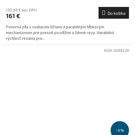
130,89 € bez DPH
Do košíka
161 €
Ponorná píla s vodiacimi lištami a paralelným hĺbkovým
mechanizmom pre presné pozdĺžne a šikmé rezy. Variabilná
rýchlosť rezania pre...
Kód:
GU58120
–1 %