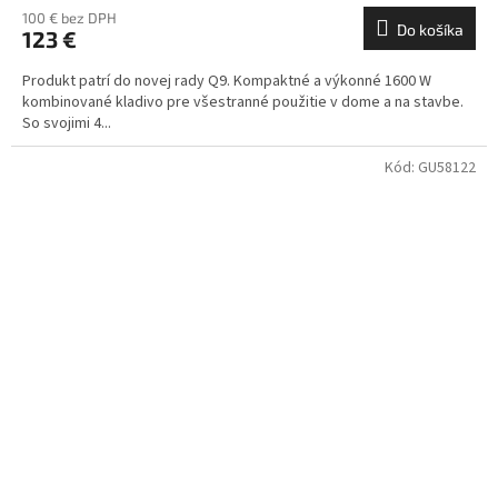
100 € bez DPH
Do košíka
123 €
Produkt patrí do novej rady Q9. Kompaktné a výkonné 1600 W
kombinované kladivo pre všestranné použitie v dome a na stavbe.
So svojimi 4...
Kód:
GU58122