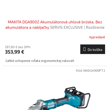
t
o
v
MAKITA DGA900Z Akumulátorová uhlová brúska, Bez
akumulátora a nabíjačky
SERVIS EXCLUSIVE | Rozšírenie
záruky na 3 roky zadarmo
Vypredané
287,80 € bez DPH
Do košíka
353,99 €
Ľahké uchopenie vďaka ergonomickej rukoväti
Kód:
MADGA900PT2