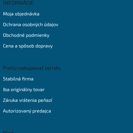
ä
INFORMÁCIE
t
Moja objednávka
i
e
Ochrana osobných údajov
Obchodné podmienky
Cena a spôsob dopravy
Prečo nakupovať od nás
Stabilná firma
Iba originálny tovar
Záruka vrátenia peňazí
Autorizovaný predajca
Blog