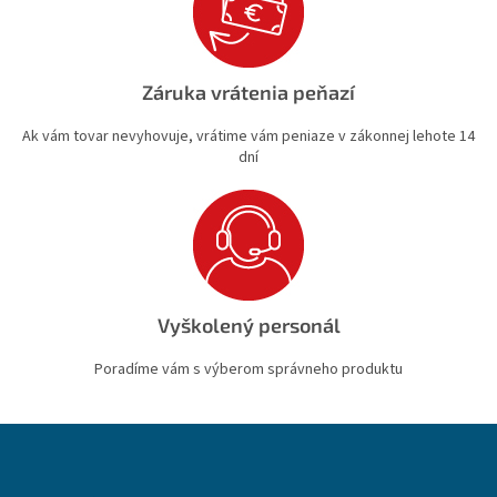
Záruka vrátenia peňazí
Ak vám tovar nevyhovuje, vrátime vám peniaze v zákonnej lehote 14
dní
Vyškolený personál
Poradíme vám s výberom správneho produktu
Z
á
p