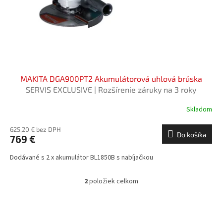
MAKITA DGA900PT2 Akumulátorová uhlová brúska
SERVIS EXCLUSIVE | Rozšírenie záruky na 3 roky
zadarmo
Skladom
625,20 € bez DPH
Do košíka
769 €
Dodávané s 2 x akumulátor BL1850B s nabíjačkou
2
položiek celkom
O
v
l
á