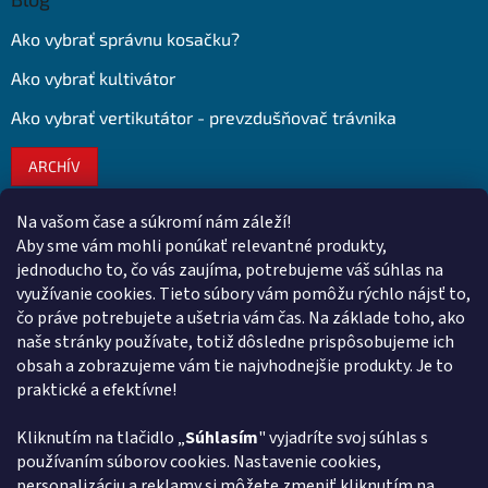
Ako vybrať správnu kosačku?
Ako vybrať kultivátor
Ako vybrať vertikutátor - prevzdušňovač trávnika
ARCHÍV
Na vašom čase a súkromí nám záleží!
Kontakt
Aby sme vám mohli ponúkať relevantné produkty,
jednoducho to, čo vás zaujíma, potrebujeme váš súhlas na
obchod
@
euroshopy.sk
využívanie cookies. Tieto súbory vám pomôžu rýchlo nájsť to,
0911 931 019
čo práve potrebujete a ušetria vám čas. Na základe toho, ako
naše stránky používate, totiž dôsledne prispôsobujeme ich
0911 931 019
obsah a zobrazujeme vám tie najvhodnejšie produkty. Je to
Facebook Euroshopy
praktické a efektívne!
Kliknutím na tlačidlo „
Súhlasím
" vyjadríte svoj súhlas s
Prijímame online platby
používaním súborov cookies. Nastavenie cookies,
personalizáciu a reklamy si môžete zmeniť kliknutím na