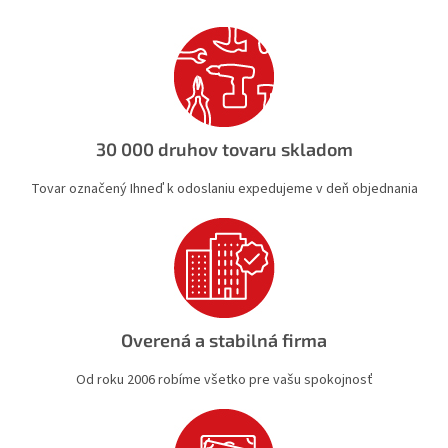
d
a
c
i
e
p
r
v
30 000 druhov tovaru skladom
k
y
Tovar označený Ihneď k odoslaniu expedujeme v deň objednania
v
ý
p
i
s
u
Overená a stabilná firma
Od roku 2006 robíme všetko pre vašu spokojnosť