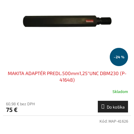
–24 %
MAKITA ADAPTÉR PREDL.500mm1,25"UNC DBM230 (P-
41648)
Skladom
60,98 € bez DPH
Do košíka
75 €
Kód:
MAP-41626