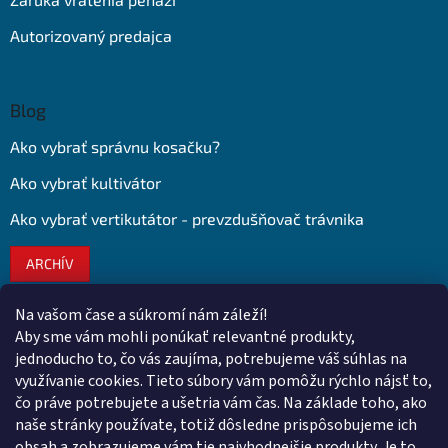
Autorizovaný predajca
Blog
Ako vybrať správnu kosačku?
Ako vybrať kultivátor
Ako vybrať vertikutátor - prevzdušňovač trávnika
ARCHÍV
Na vašom čase a súkromí nám záleží!
Kontakt
Aby sme vám mohli ponúkať relevantné produkty,
jednoducho to, čo vás zaujíma, potrebujeme váš súhlas na
obchod
@
euroshopy.sk
využívanie cookies. Tieto súbory vám pomôžu rýchlo nájsť to,
0911 931 019
čo práve potrebujete a ušetria vám čas. Na základe toho, ako
naše stránky používate, totiž dôsledne prispôsobujeme ich
0911 931 019
obsah a zobrazujeme vám tie najvhodnejšie produkty. Je to