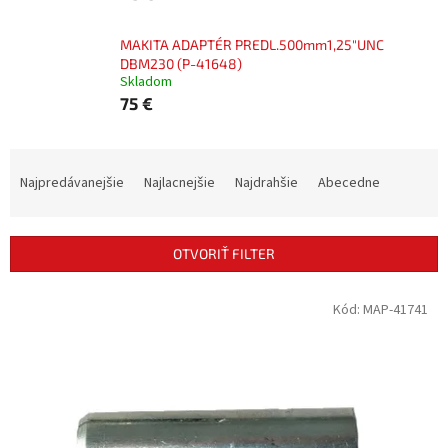
MAKITA ADAPTÉR PREDL.500mm1,25"UNC
DBM230 (P-41648)
Skladom
75 €
R
a
Najpredávanejšie
Najlacnejšie
Najdrahšie
Abecedne
d
e
n
OTVORIŤ FILTER
i
e
V
Kód:
MAP-41741
p
ý
r
p
o
i
d
s
u
p
k
r
t