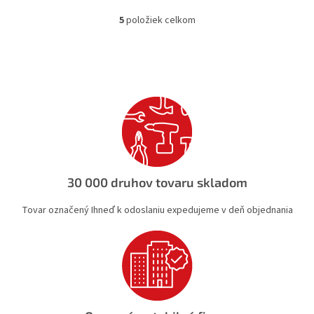
5
položiek celkom
O
v
l
á
d
a
c
i
e
p
r
v
30 000 druhov tovaru skladom
k
y
Tovar označený Ihneď k odoslaniu expedujeme v deň objednania
v
ý
p
i
s
u