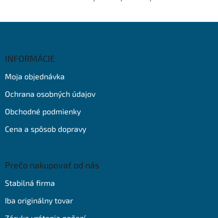
Z
á
p
ä
INFORMÁCIE
t
Moja objednávka
i
e
Ochrana osobných údajov
Obchodné podmienky
Cena a spôsob dopravy
Prečo nakupovať od nás
Stabilná firma
Iba originálny tovar
Záruka vrátenia peňazí