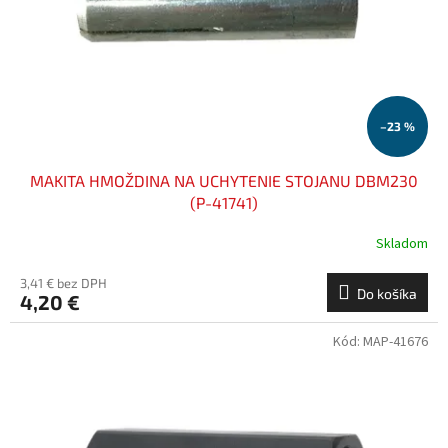
o
o
d
v
u
k
t
o
–23 %
v
MAKITA HMOŽDINA NA UCHYTENIE STOJANU DBM230
(P-41741)
Skladom
3,41 € bez DPH
Do košíka
4,20 €
Kód:
MAP-41676