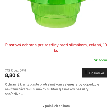
Plastová ochrana pre rastliny proti slimákom, zelená, 10
ks
Skladom
7,15 € bez DPH
Do košíka
8,80 €
Ochranný kruh z plastu proti slimákom zelenej farby odpudzuje
nevítanú návštevu slimákov s ulitou aj slimákov bez ulity,
spoľahlivo...
2
položiek celkom
O