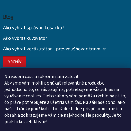
Blog
Ako vybrať správnu kosačku?
Ako vybrať kultivátor
Ako vybrať vertikutátor - prevzdušňovač trávnika
ARCHÍV
Na vašom čase a súkromí nám záleží!
Kontakt
Aby sme vám mohli ponúkať relevantné produkty,
jednoducho to, čo vás zaujíma, potrebujeme váš súhlas na
obchod
@
euroshopy.sk
využívanie cookies. Tieto súbory vám pomôžu rýchlo nájsť to,
0911 931 019
čo práve potrebujete a ušetria vám čas. Na základe toho, ako
naše stránky používate, totiž dôsledne prispôsobujeme ich
0911 931 019
obsah a zobrazujeme vám tie najvhodnejšie produkty. Je to
Facebook Euroshopy
praktické a efektívne!