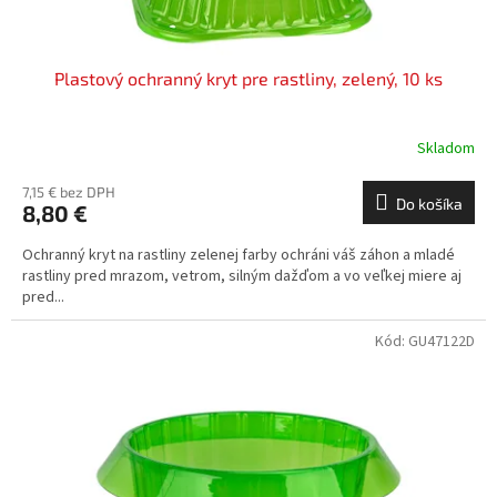
o
v
Plastový ochranný kryt pre rastliny, zelený, 10 ks
Skladom
7,15 € bez DPH
Do košíka
8,80 €
Ochranný kryt na rastliny zelenej farby ochráni váš záhon a mladé
rastliny pred mrazom, vetrom, silným dažďom a vo veľkej miere aj
pred...
Kód:
GU47122D