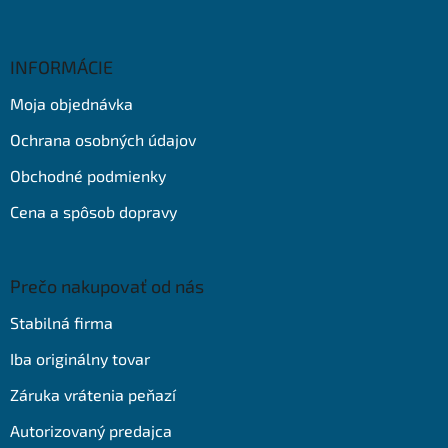
Z
á
p
ä
INFORMÁCIE
t
Moja objednávka
i
e
Ochrana osobných údajov
Obchodné podmienky
Cena a spôsob dopravy
Prečo nakupovať od nás
Stabilná firma
Iba originálny tovar
Záruka vrátenia peňazí
Autorizovaný predajca