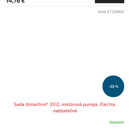
14,76 €
Kód:
ST256915
–22 %
Sada dimartino® 3512, motorová pumpa, Electra,
nabíjateľná
Skladom