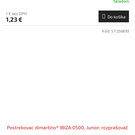
Skladom
1 € bez DPH
Do košíka
1,23 €
Kód:
ST256893
Postrekovac dimartino® IBIZA 0500, Junior, rozprašovač