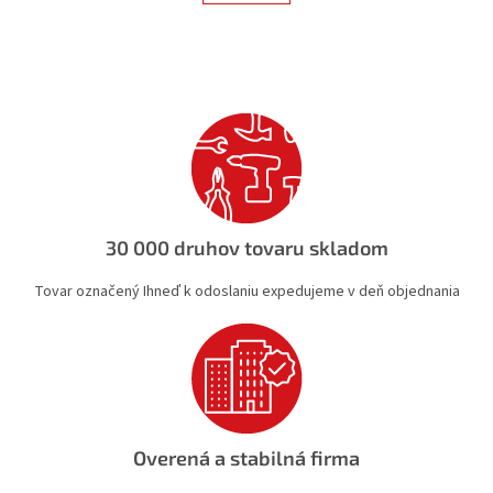
á
k
d
o
v
a
a
c
n
i
i
e
e
p
r
v
k
y
v
30 000 druhov tovaru skladom
ý
p
Tovar označený Ihneď k odoslaniu expedujeme v deň objednania
i
s
u
Overená a stabilná firma