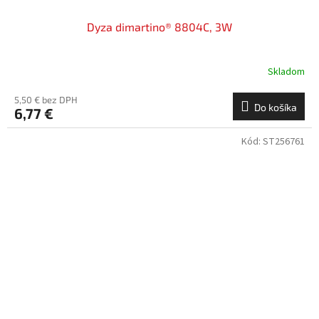
Dyza dimartino® 8804C, 3W
Skladom
5,50 € bez DPH
Do košíka
6,77 €
Kód:
ST256761