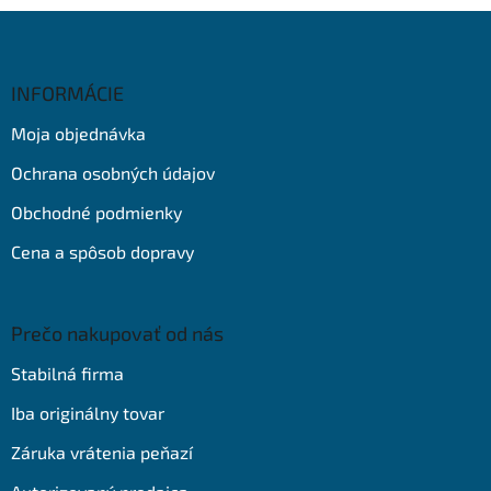
Z
á
p
ä
INFORMÁCIE
t
Moja objednávka
i
e
Ochrana osobných údajov
Obchodné podmienky
Cena a spôsob dopravy
Prečo nakupovať od nás
Stabilná firma
Iba originálny tovar
Záruka vrátenia peňazí