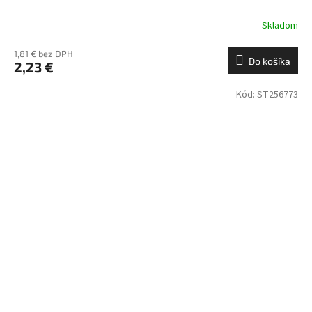
Skladom
1,81 € bez DPH
Do košíka
2,23 €
Kód:
ST256773