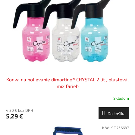
i
p
s
r
p
o
r
d
o
u
d
k
u
t
k
o
t
v
o
v
Konva na polievanie dimartino® CRYSTAL 2 lit., plastová,
mix farieb
Skladom
4,30 € bez DPH
Do košíka
5,29 €
Kód:
ST256687