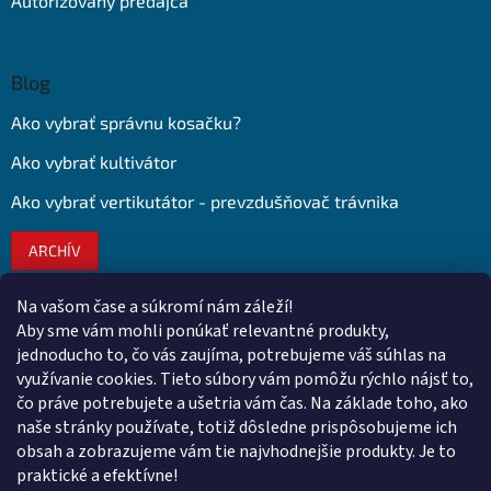
Autorizovaný predajca
Blog
Ako vybrať správnu kosačku?
Ako vybrať kultivátor
Ako vybrať vertikutátor - prevzdušňovač trávnika
ARCHÍV
Na vašom čase a súkromí nám záleží!
Kontakt
Aby sme vám mohli ponúkať relevantné produkty,
jednoducho to, čo vás zaujíma, potrebujeme váš súhlas na
obchod
@
euroshopy.sk
využívanie cookies. Tieto súbory vám pomôžu rýchlo nájsť to,
0911 931 019
čo práve potrebujete a ušetria vám čas. Na základe toho, ako
naše stránky používate, totiž dôsledne prispôsobujeme ich
0911 931 019
obsah a zobrazujeme vám tie najvhodnejšie produkty. Je to
Facebook Euroshopy
praktické a efektívne!