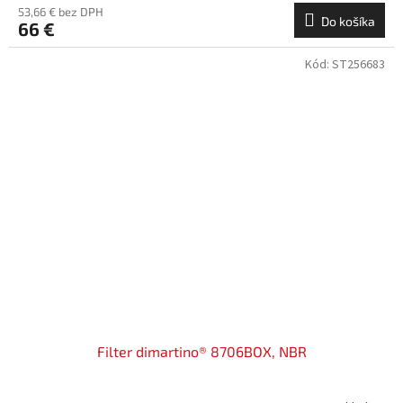
53,66 € bez DPH
Do košíka
66 €
Kód:
ST256683
Filter dimartino® 8706BOX, NBR