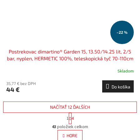
–22 %
Postrekovac dimartino® Garden 15, 13.50/14.25 lit, 2/5
bar, nyplen, HERMETIC 100%, teleskopická tyč 70-110cm
Skladom
35,77 € bez DPH
Do košíka
44 €
NAČÍTAŤ 12 ĎALŠÍCH
S
1
4
t
O
r
43
položiek celkom
v
á
l
HORE
n