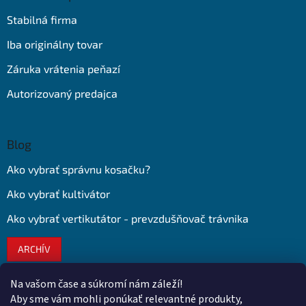
Stabilná firma
Iba originálny tovar
Záruka vrátenia peňazí
Autorizovaný predajca
Blog
Ako vybrať správnu kosačku?
Ako vybrať kultivátor
Ako vybrať vertikutátor - prevzdušňovač trávnika
ARCHÍV
Na vašom čase a súkromí nám záleží!
Kontakt
Aby sme vám mohli ponúkať relevantné produkty,