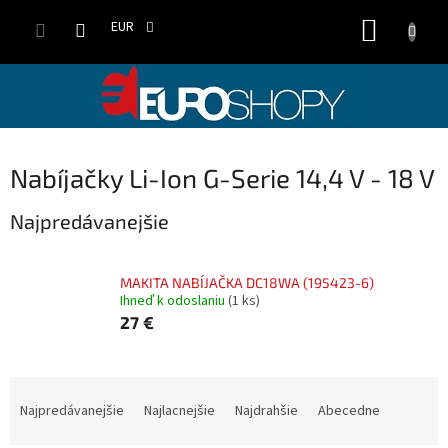
Prejsť
NÁKUP
na
EUR
obsah
KOŠÍK
Nabíjačky Li-Ion G-Serie 14,4 V - 18 V
Najpredávanejšie
MAKITA NABÍJAČKA DC18WA (195423-6)
Ihneď k odoslaniu
(1 ks)
27 €
R
a
Najpredávanejšie
Najlacnejšie
Najdrahšie
Abecedne
d