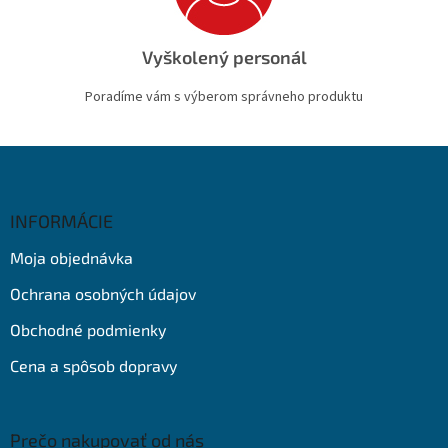
Vyškolený personál
Poradíme vám s výberom správneho produktu
Z
á
p
ä
INFORMÁCIE
t
Moja objednávka
i
e
Ochrana osobných údajov
Obchodné podmienky
Cena a spôsob dopravy
Prečo nakupovať od nás