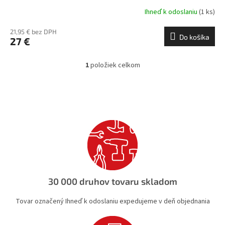
Ihneď k odoslaniu
(1 ks)
21,95 € bez DPH
Do košíka
27 €
1
položiek celkom
O
v
l
á
d
a
c
i
e
p
r
v
30 000 druhov tovaru skladom
k
y
Tovar označený Ihneď k odoslaniu expedujeme v deň objednania
v
ý
p