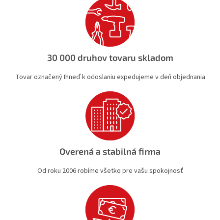
c
i
e
p
r
v
30 000 druhov tovaru skladom
k
y
Tovar označený Ihneď k odoslaniu expedujeme v deň objednania
v
ý
p
i
s
u
Overená a stabilná firma
Od roku 2006 robíme všetko pre vašu spokojnosť