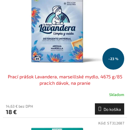
i
p
s
r
p
o
r
d
o
u
d
k
u
t
k
o
t
v
o
–23 %
v
Prací prášok Lavandera, marseillské mydlo, 4675 g/85
pracích dávok, na pranie
Skladom
14,63 € bez DPH
Do košíka
18 €
Kód:
ST312687