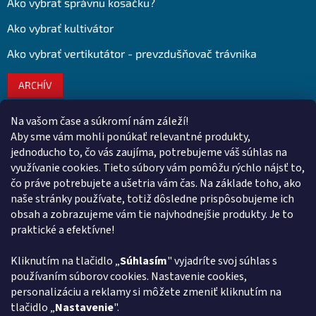
Ako vybrať správnu kosačku?
Ako vybrať kultivátor
Ako vybrať vertikutátor - prevzdušňovač trávnika
ARCHÍV
Na vašom čase a súkromí nám záleží!
Kontakt
Aby sme vám mohli ponúkať relevantné produkty,
jednoducho to, čo vás zaujíma, potrebujeme váš súhlas na
obchod
@
euroshopy.sk
využívanie cookies. Tieto súbory vám pomôžu rýchlo nájsť to,
0911 931 019
čo práve potrebujete a ušetria vám čas. Na základe toho, ako
naše stránky používate, totiž dôsledne prispôsobujeme ich
0911 931 019
obsah a zobrazujeme vám tie najvhodnejšie produkty. Je to
Facebook Euroshopy
praktické a efektívne!
Kliknutím na tlačidlo „
Súhlasím
" vyjadríte svoj súhlas s
Prijímame online platby
používaním súborov cookies. Nastavenie cookies,
personalizáciu a reklamy si môžete zmeniť kliknutím na
tlačidlo „
Nastavenie
".