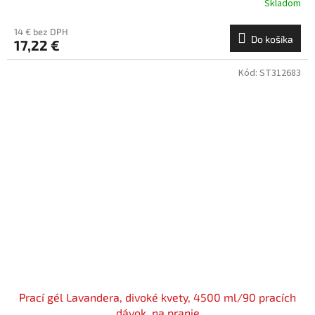
Skladom
14 € bez DPH
Do košíka
17,22 €
Kód:
ST312683
Prací gél Lavandera, divoké kvety, 4500 ml/90 pracích
dávok, na pranie