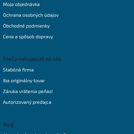
t
Moja objednávka
i
e
Ochrana osobných údajov
Obchodné podmienky
Cena a spôsob dopravy
Prečo nakupovať od nás
Stabilná firma
Iba originálny tovar
Záruka vrátenia peňazí
Autorizovaný predajca
Blog