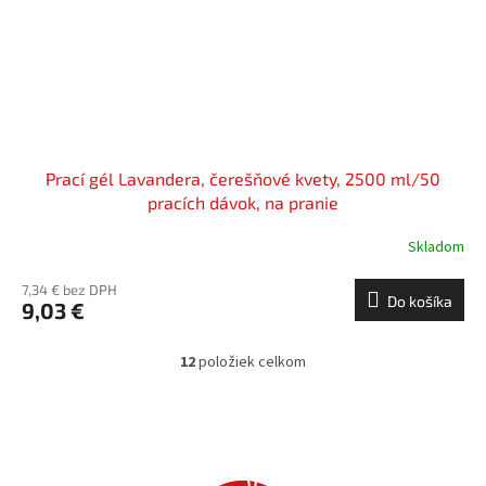
Prací gél Lavandera, čerešňové kvety, 2500 ml/50
pracích dávok, na pranie
Skladom
7,34 € bez DPH
Do košíka
9,03 €
12
položiek celkom
O
v
l
á
d
a