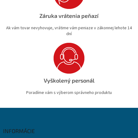
Záruka vrátenia peňazí
Ak vám tovar nevyhovuje, vrátime vám peniaze v zákonnej lehote 14
dní
Vyškolený personál
Poradíme vám s výberom správneho produktu
Z
á
p
ä
INFORMÁCIE