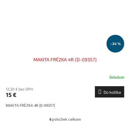
–24 %
MAKITA FRÉZKA 4R (D-09357)
Skladom
12,20 € bez DPH
Do košíka
15 €
MAKITA FRÉZKA 4R (D-09357)
6
položiek celkom
O
v