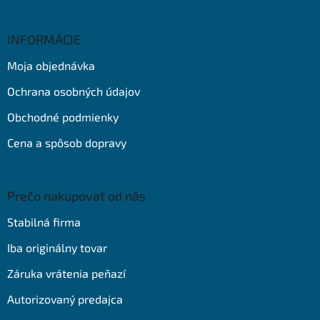
á
p
ä
INFORMÁCIE
t
Moja objednávka
i
e
Ochrana osobných údajov
Obchodné podmienky
Cena a spôsob dopravy
Prečo nakupovať od nás
Stabilná firma
Iba originálny tovar
Záruka vrátenia peňazí
Autorizovaný predajca