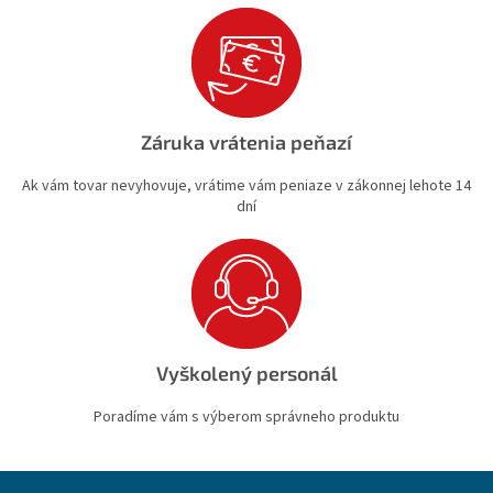
Záruka vrátenia peňazí
Ak vám tovar nevyhovuje, vrátime vám peniaze v zákonnej lehote 14
dní
Vyškolený personál
Poradíme vám s výberom správneho produktu
Z