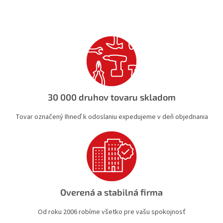
l
á
d
a
c
i
e
p
r
v
30 000 druhov tovaru skladom
k
y
Tovar označený Ihneď k odoslaniu expedujeme v deň objednania
v
ý
p
i
s
u
Overená a stabilná firma
Od roku 2006 robíme všetko pre vašu spokojnosť