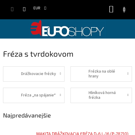
Prejsť
NÁKUP
na
EUR
obsah
KOŠÍK
Fréza s tvrdokovom
Frézka na oblé
Drážkovacie frézky
hrany
Hliníková horná
Fréza „na spájanie“
frézka
Najpredávanejšie
MAKITA DRÁŽKOVACIA FRÉZA D-6 L-16 (P-78710)