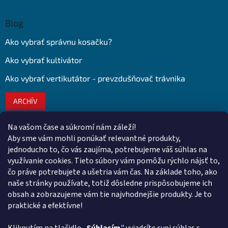
Blog
Ako vybrať správnu kosačku?
Ako vybrať kultivátor
Ako vybrať vertikutátor - prevzdušňovač trávnika
ARCHÍV
Na vašom čase a súkromí nám záleží!
Kontakt
Aby sme vám mohli ponúkať relevantné produkty,
jednoducho to, čo vás zaujíma, potrebujeme váš súhlas na
obchod
@
euroshopy.sk
využívanie cookies. Tieto súbory vám pomôžu rýchlo nájsť to,
0911 931 019
čo práve potrebujete a ušetria vám čas. Na základe toho, ako
naše stránky používate, totiž dôsledne prispôsobujeme ich
0911 931 019
obsah a zobrazujeme vám tie najvhodnejšie produkty. Je to
Facebook Euroshopy
praktické a efektívne!