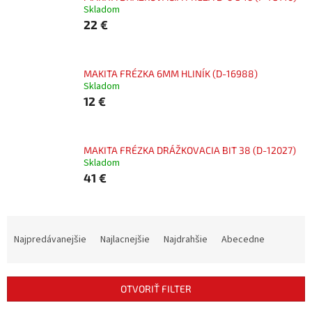
Skladom
22 €
MAKITA FRÉZKA 6MM HLINÍK (D-16988)
Skladom
12 €
MAKITA FRÉZKA DRÁŽKOVACIA BIT 38 (D-12027)
Skladom
41 €
R
a
Najpredávanejšie
Najlacnejšie
Najdrahšie
Abecedne
d
e
n
OTVORIŤ FILTER
i