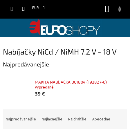
Prejsť
NÁKUP
na
EUR
obsah
KOŠÍK
Nabíjačky NiCd / NiMH 7,2 V - 18 V
Najpredávanejšie
MAKITA NABÍJAČKA DC1804 (193827-6)
Vypredané
39 €
R
a
Najpredávanejšie
Najlacnejšie
Najdrahšie
Abecedne
d