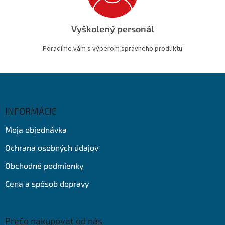
Vyškolený personál
Poradíme vám s výberom správneho produktu
Z
á
p
ä
INFORMÁCIE
t
Moja objednávka
i
e
Ochrana osobných údajov
Obchodné podmienky
Cena a spôsob dopravy
Prečo nakupovať od nás