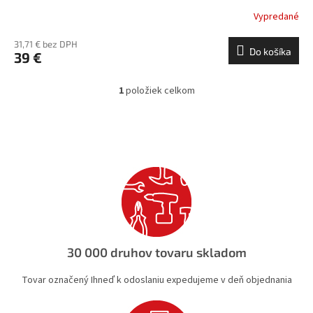
Vypredané
31,71 € bez DPH
Do košíka
39 €
1
položiek celkom
O
v
l
á
d
a
c
i
e
p
r
v
30 000 druhov tovaru skladom
k
y
Tovar označený Ihneď k odoslaniu expedujeme v deň objednania
v
ý
p