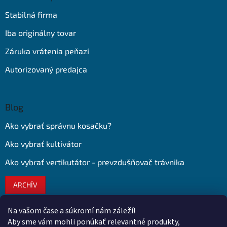
Stabilná firma
Iba originálny tovar
Záruka vrátenia peňazí
Autorizovaný predajca
Blog
Ako vybrať správnu kosačku?
Ako vybrať kultivátor
Ako vybrať vertikutátor - prevzdušňovač trávnika
ARCHÍV
Na vašom čase a súkromí nám záleží!
Kontakt
Aby sme vám mohli ponúkať relevantné produkty,