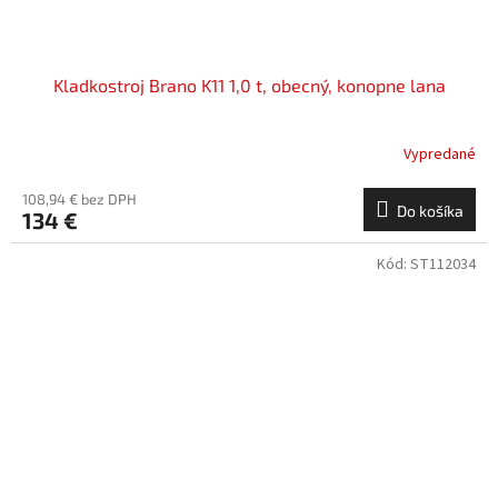
Kladkostroj Brano K11 1,0 t, obecný, konopne lana
Vypredané
108,94 € bez DPH
Do košíka
134 €
Kód:
ST112034