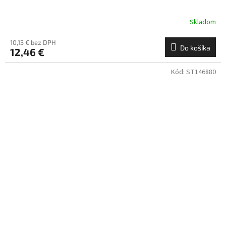
Skladom
10,13 € bez DPH
Do košíka
12,46 €
Kód:
ST146880