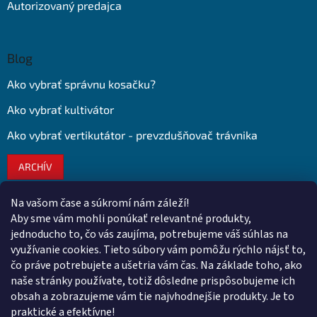
Autorizovaný predajca
Blog
Ako vybrať správnu kosačku?
Ako vybrať kultivátor
Ako vybrať vertikutátor - prevzdušňovač trávnika
ARCHÍV
Na vašom čase a súkromí nám záleží!
Kontakt
Aby sme vám mohli ponúkať relevantné produkty,
jednoducho to, čo vás zaujíma, potrebujeme váš súhlas na
obchod
@
euroshopy.sk
využívanie cookies. Tieto súbory vám pomôžu rýchlo nájsť to,
0911 931 019
čo práve potrebujete a ušetria vám čas. Na základe toho, ako
naše stránky používate, totiž dôsledne prispôsobujeme ich
0911 931 019
obsah a zobrazujeme vám tie najvhodnejšie produkty. Je to
Facebook Euroshopy
praktické a efektívne!