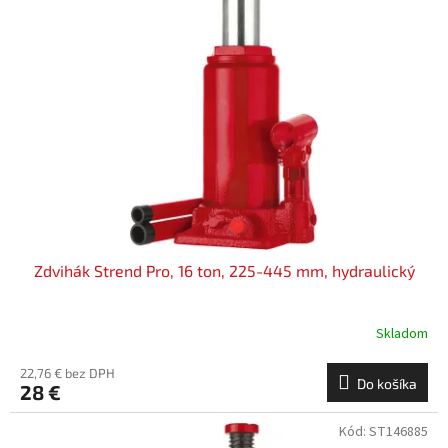
i
d
s
u
p
k
r
t
o
o
d
v
u
k
t
o
v
Zdvihák Strend Pro, 16 ton, 225-445 mm, hydraulický
Skladom
22,76 € bez DPH
Do košíka
28 €
Kód:
ST146885