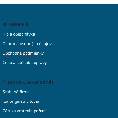
Z
á
p
ä
INFORMÁCIE
t
Moja objednávka
i
e
Ochrana osobných údajov
Obchodné podmienky
Cena a spôsob dopravy
Prečo nakupovať od nás
Stabilná firma
Iba originálny tovar
Záruka vrátenia peňazí