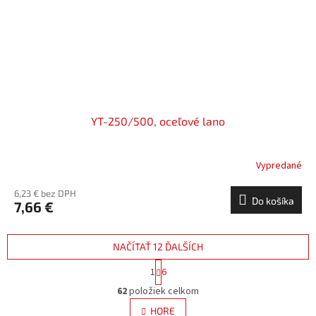
YT-250/500, oceľové lano
Vypredané
6,23 € bez DPH
Do košíka
7,66 €
NAČÍTAŤ 12 ĎALŠÍCH
S
1
6
t
O
r
62
položiek celkom
v
á
l
HORE
n