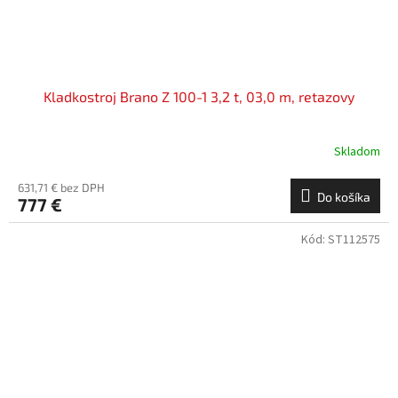
Kladkostroj Brano Z 100-1 3,2 t, 03,0 m, retazovy
Skladom
631,71 € bez DPH
Do košíka
777 €
Kód:
ST112575