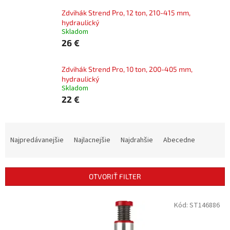
Zdvihák Strend Pro, 12 ton, 210-415 mm,
hydraulický
Skladom
26 €
Zdvihák Strend Pro, 10 ton, 200-405 mm,
hydraulický
Skladom
22 €
R
a
Najpredávanejšie
Najlacnejšie
Najdrahšie
Abecedne
d
e
n
OTVORIŤ FILTER
i
e
V
Kód:
ST146886
p
ý
r
p
o