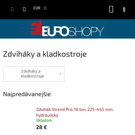
Prejsť
NÁKUP
na
EUR
obsah
KOŠÍK
Zdviháky a kladkostroje
Zdviháky a
kladkostroje
Najpredávanejšie
Zdvihák Strend Pro, 16 ton, 225-445 mm,
hydraulický
Skladom
28 €