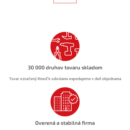
á
k
d
o
v
a
a
c
n
i
i
e
e
p
r
v
k
y
v
30 000 druhov tovaru skladom
ý
p
Tovar označený Ihneď k odoslaniu expedujeme v deň objednania
i
s
u
Overená a stabilná firma