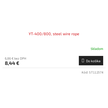
YT-400/800, steel wire rope
Skladom
6,86 € bez DPH
Do košíka
8,44 €
Kód:
ST112574