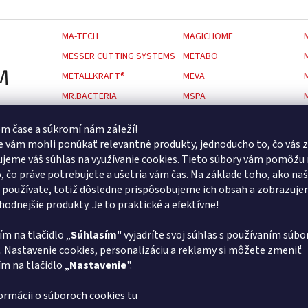
MA-TECH
MAGICHOME
MESSER CUTTING SYSTEMS
METABO
M
METALLKRAFT®
MEVA
MR.BACTERIA
MSPA
MUBEA
MWH
m čase a súkromí nám záleží!
 vám mohli ponúkať relevantné produkty, jednoducho to, čo vás z
NÁHRADNÝ DIEL
NAREX
jeme váš súhlas na využívanie cookies. Tieto súbory vám pomôžu 
NEKATALOGIZOVANÝ
N
o, čo práve potrebujete a ušetria vám čas. Na základe toho, ako na
NECO
NEERA
 používate, totiž dôsledne prispôsobujeme ich obsah a zobrazuj
NO NAME
NORTON
vhodnejšie produkty. Je to praktické a efektívne!
ím na tlačidlo „
Súhlasím
" vyjadríte svoj súhlas s používaním súbo
OKATSUNE
OMICRON
O
. Nastavenie cookies, personalizáciu a reklamy si môžete zmeniť
OPTIMUM (QUANTUM)
ORAVAN
ím na tlačidlo „
Nastavenie
".
formácii o súboroch cookies
tu
PALRAM
PALRAM - CANOPIA