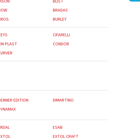
BISON
BLIST
BOW
BRADAS
BROS
BURLEY
CEYS
CIFARELLI
CM-PLAST
CONDOR
CURVER
DENNER EDITION
DIMARTINO
DYNAMAX
ERDAL
ESAB
EXTOL
EXTOL CRAFT