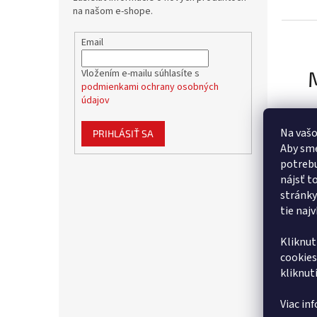
na našom e-shope.
Email
Vložením e-mailu súhlasíte s
podmienkami ochrany osobných
údajov
Na vašo
PRIHLÁSIŤ SA
Aby sme
potrebu
nájsť t
stránky
tie naj
Kliknut
cookies
kliknut
Viac in