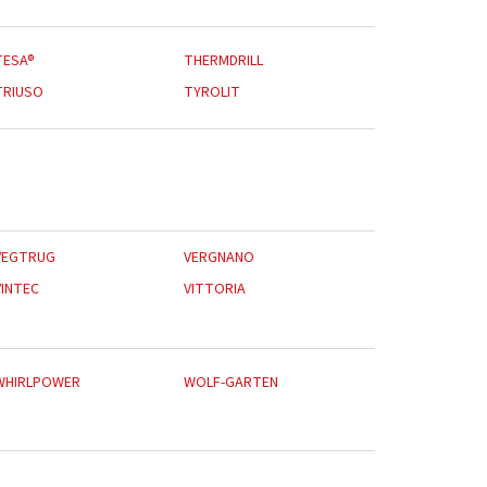
TESA®
THERMDRILL
TRIUSO
TYROLIT
VEGTRUG
VERGNANO
VINTEC
VITTORIA
WHIRLPOWER
WOLF-GARTEN