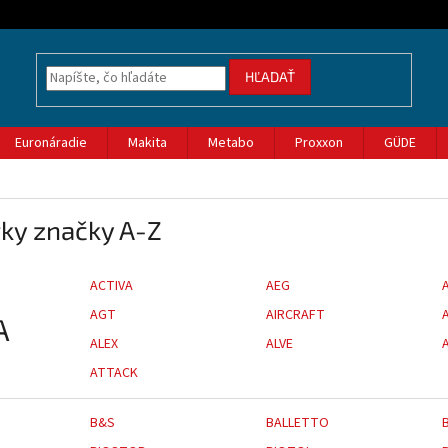
HĽADAŤ
Euronáradie
Makita
Metabo
Proxxon
GÜDE
ky značky A-Z
ACTIVA
AEG
AGT
AIRCRAFT
A
ALEX
ALVE
ATTACK
B&S
BALLETTO