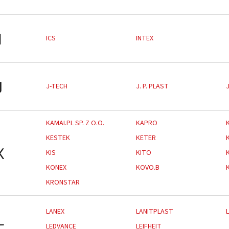
I
ICS
INTEX
J
J-TECH
J. P. PLAST
KAMAI.PL SP. Z O.O.
KAPRO
KESTEK
KETER
K
KIS
KITO
KONEX
KOVO.B
KRONSTAR
LANEX
LANITPLAST
L
LEDVANCE
LEIFHEIT