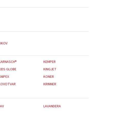
JIKOV
KARNASCH®
KEMPER
KIDS GLOBE
KINGJET
KNIPEX
KONER
KOVOTVAR
KRINNER
LAV
LAVANDERA