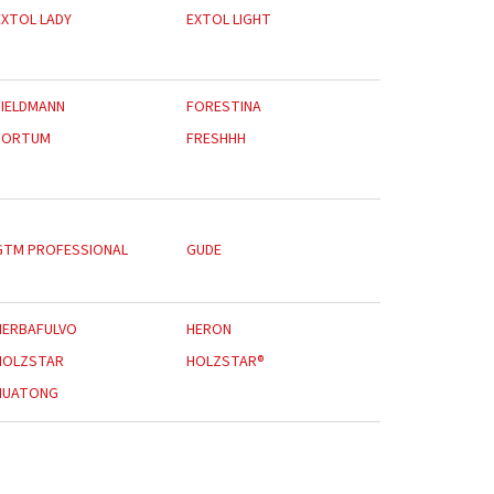
EXTOL LADY
EXTOL LIGHT
FIELDMANN
FORESTINA
FORTUM
FRESHHH
GTM PROFESSIONAL
GUDE
HERBAFULVO
HERON
HOLZSTAR
HOLZSTAR®
HUATONG