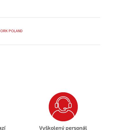
YORK POLAND
azí
Vyškolený personál