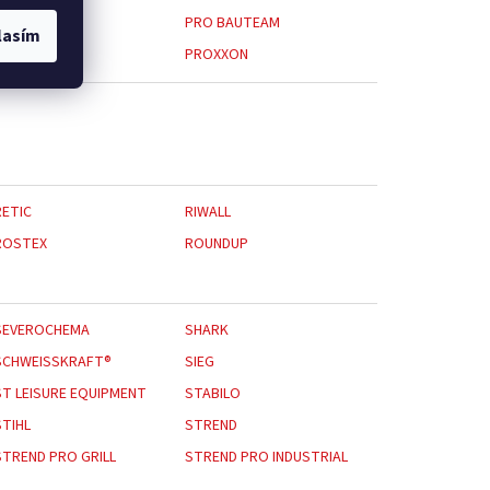
PILANA
PRO BAUTEAM
lasím
PROTECT
PROXXON
RETIC
RIWALL
ROSTEX
ROUNDUP
SEVEROCHEMA
SHARK
SCHWEISSKRAFT®
SIEG
ST LEISURE EQUIPMENT
STABILO
STIHL
STREND
STREND PRO GRILL
STREND PRO INDUSTRIAL