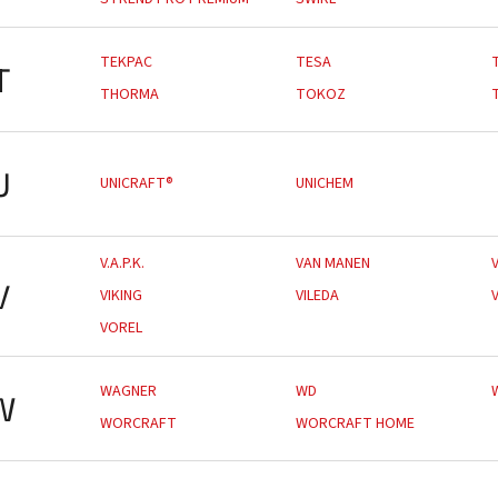
TEKPAC
TESA
T
THORMA
TOKOZ
U
UNICRAFT®
UNICHEM
V.A.P.K.
VAN MANEN
V
VIKING
VILEDA
VOREL
WAGNER
WD
W
WORCRAFT
WORCRAFT HOME