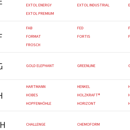
E
EXTOL ENERGY
EXTOL INDUSTRIAL
EXTOL PREMIUM
FAB
FED
F
FORMAT
FORTIS
FROSCH
G
GOLD ELEPHANT
GREENLINE
HARTMANN
HENKEL
H
HOBES
HOLZKRAFT®
HOPFENHÖHLE
HORIZONT
H
CHALLENGE
CHEMOFORM