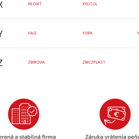
X
XILOVIT
XYLITOL
Y
YALE
YORK
Z
ZBIROVIA
ZNICZPLAST
rená a stabilná firma
Záruka vrátenia peň