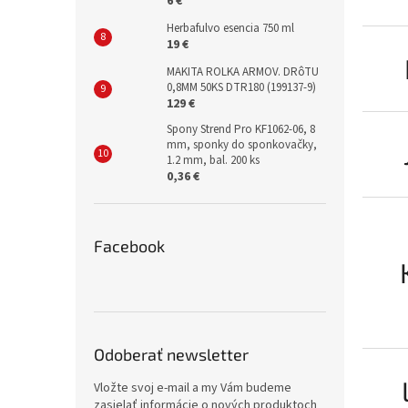
6 €
Herbafulvo esencia 750 ml
19 €
MAKITA ROLKA ARMOV. DRôTU
0,8MM 50KS DTR180 (199137-9)
129 €
Spony Strend Pro KF1062-06, 8
mm, sponky do sponkovačky,
1.2 mm, bal. 200 ks
0,36 €
Facebook
Odoberať newsletter
Vložte svoj e-mail a my Vám budeme
zasielať informácie o nových produktoch