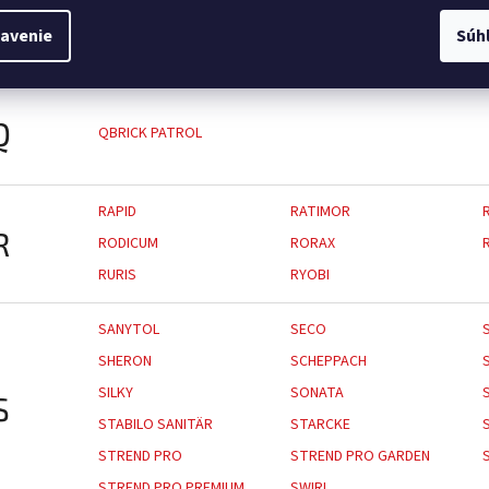
P
PE-PO
PERFECT HOME
avenie
Súh
PRO MAX
PROSPERPLAST
Q
QBRICK PATROL
RAPID
RATIMOR
R
RODICUM
RORAX
RURIS
RYOBI
SANYTOL
SECO
SHERON
SCHEPPACH
SILKY
SONATA
S
STABILO SANITÄR
STARCKE
STREND PRO
STREND PRO GARDEN
STREND PRO PREMIUM
SWIRL