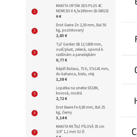
MAKITA VRTÁK SDS-PLUS 4C
NEMESIS II 6,5x165mm (B-58023)
6 €
Drot Gwire Zn 2,50 mm, Bal 50
kg, pozinkovaný
2,83 €
Tyč Garden SB 11/1800 mm,
oceľ/plast, zelená, oporná k
rastlinám a paradajkám
0,77 €
Náplň Bolsius, 75 h, 57x141 mm,
do kahanca, biela, olej
1,38 €
Lopatka na smetie S532M,
kovová, modrá
2,72 €
Drot Bwire Fe 0,80 mm, Bal 25
kg, čierny
3,14 €
MAKITA REŤAZ PÍLOVÁ 35 cm
C
3/8" 1,1 mm 52 čl