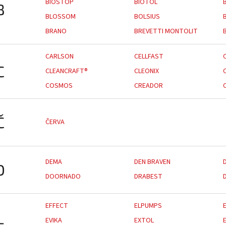
BIOSTOP
BIOTOL
B
BLOSSOM
BOLSIUS
BRANO
BREVETTI MONTOLIT
CARLSON
CELLFAST
C
CLEANCRAFT®
CLEONIX
COSMOS
CREADOR
Č
ČERVA
DEMA
DEN BRAVEN
D
DOORNADO
DRABEST
EFFECT
ELPUMPS
EVIKA
EXTOL