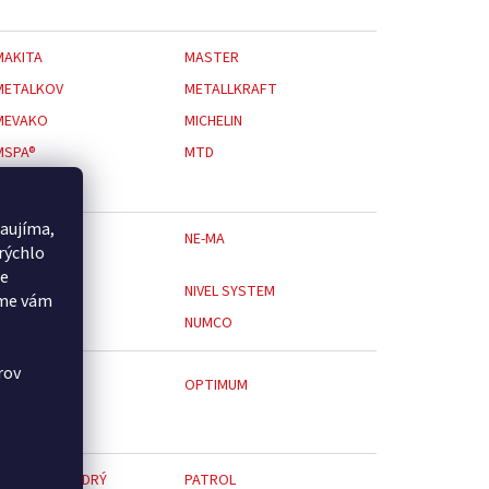
MAKITA
MASTER
METALKOV
METALLKRAFT
MEVAKO
MICHELIN
MSPA®
MTD
aujíma,
NATURE7
NE-MA
rýchlo
še
NGK
NIVEL SYSTEM
eme vám
NOVITAL
NUMCO
rov
OPERA
OPTIMUM
OREGON
PAPÍRNA MOUDRÝ
PATROL