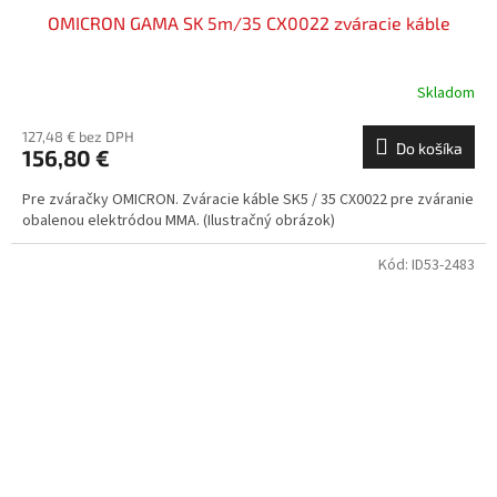
OMICRON GAMA SK 5m/35 CX0022 zváracie káble
Skladom
127,48 € bez DPH
Do košíka
156,80 €
Pre zváračky OMICRON. Zváracie káble SK5 / 35 CX0022 pre zváranie
obalenou elektródou MMA. (Ilustračný obrázok)
Kód:
ID53-2483