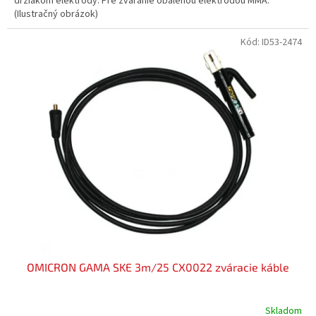
držiakom elektródy. Pre zváranie obalenou elektródou MMA.
(Ilustračný obrázok)
Kód:
ID53-2474
OMICRON GAMA SKE 3m/25 CX0022 zváracie káble
Skladom