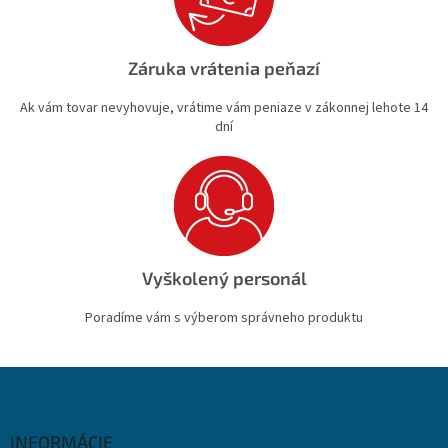
Záruka vrátenia peňazí
Ak vám tovar nevyhovuje, vrátime vám peniaze v zákonnej lehote 14
dní
Vyškolený personál
Poradíme vám s výberom správneho produktu
Z
á
p
ä
INFORMÁCIE