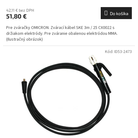
42,11 € bez DPH
Do košíka
51,80 €
Pre zváračky OMICRON. Zvárací kábel SKE 3m / 25 CX0022 s
držiakom elektródy. Pre zváranie obalenou elektródou MMA.
(Ilustračný obrázok)
Kód:
ID53-2473