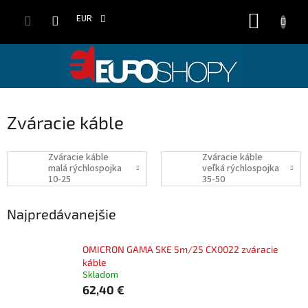
Prejsť
NÁKUP
na
EUR
obsah
KOŠÍK
Zváracie káble
Zváracie káble
Zváracie káble
malá rýchlospojka
veľká rýchlospojka
10-25
35-50
Najpredávanejšie
OMICRON GAMA SKE 5m/25 CX0022 zváracie
káble
Skladom
62,40 €