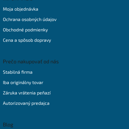
t
Moja objednávka
i
e
Ochrana osobných údajov
Obchodné podmienky
Cena a spôsob dopravy
Prečo nakupovať od nás
Stabilná firma
Iba originálny tovar
Záruka vrátenia peňazí
Autorizovaný predajca
Blog