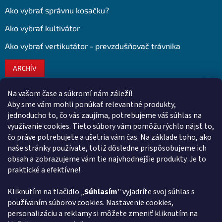
Ako vybrať správnu kosačku?
Ako vybrať kultivátor
Ako vybrať vertikutátor - prevzdušňovač trávnika
ARCHÍV
Na vašom čase a súkromí nám záleží!
Kontakt
Aby sme vám mohli ponúkať relevantné produkty,
jednoducho to, čo vás zaujíma, potrebujeme váš súhlas na
obchod
@
euroshopy.sk
využívanie cookies. Tieto súbory vám pomôžu rýchlo nájsť to,
0911 931 019
čo práve potrebujete a ušetria vám čas. Na základe toho, ako
naše stránky používate, totiž dôsledne prispôsobujeme ich
0911 931 019
obsah a zobrazujeme vám tie najvhodnejšie produkty. Je to
Facebook Euroshopy
praktické a efektívne!
Kliknutím na tlačidlo „
Súhlasím
" vyjadríte svoj súhlas s
Prijímame online platby
používaním súborov cookies. Nastavenie cookies,
personalizáciu a reklamy si môžete zmeniť kliknutím na