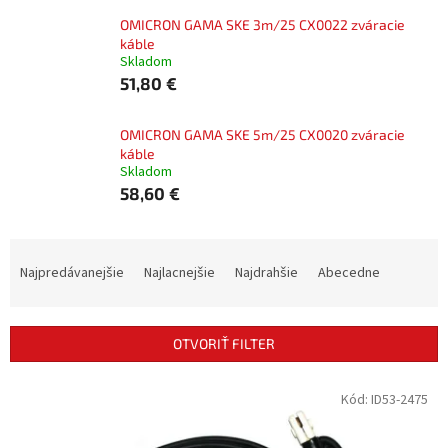
OMICRON GAMA SKE 3m/25 CX0022 zváracie
káble
Skladom
51,80 €
OMICRON GAMA SKE 5m/25 CX0020 zváracie
káble
Skladom
58,60 €
R
a
Najpredávanejšie
Najlacnejšie
Najdrahšie
Abecedne
d
e
n
OTVORIŤ FILTER
i
e
V
Kód:
ID53-2475
p
ý
r
p
o