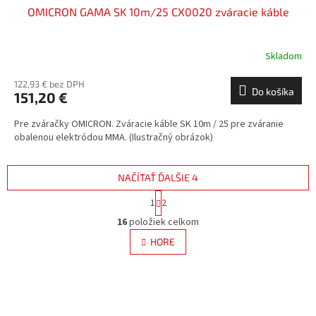
OMICRON GAMA SK 10m/25 CX0020 zváracie káble
Skladom
122,93 € bez DPH
Do košíka
151,20 €
Pre zváračky OMICRON. Zváracie káble SK 10m / 25 pre zváranie
obalenou elektródou MMA. (Ilustračný obrázok)
NAČÍTAŤ ĎALŠIE 4
S
1
2
t
O
r
16
položiek celkom
v
á
l
HORE
n
á
k
d
o
v
a
a
c
n
i
i