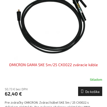
i
d
s
u
p
k
r
t
o
o
d
v
u
k
t
o
v
OMICRON GAMA SKE 5m/25 CX0022 zváracie káble
Skladom
50,73 € bez DPH
Do košíka
62,40 €
Pre zváračky OMICRON. Zvárací kábel SKE 5m / 25 CX0022 s