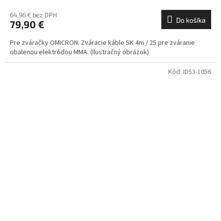
64,96 € bez DPH
Do košíka
79,90 €
Pre zváračky OMICRON. Zváracie káble SK 4m / 25 pre zváranie
obalenou elektródou MMA. (Ilustračný obrázok)
Kód:
ID53-1056