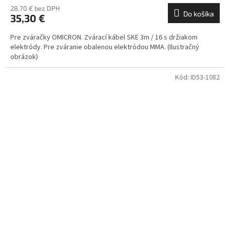
28,70 € bez DPH
Do košíka
35,30 €
Pre zváračky OMICRON. Zvárací kábel SKE 3m / 16 s držiakom
elektródy. Pre zváranie obalenou elektródou MMA. (Ilustračný
obrázok)
Kód:
ID53-1082