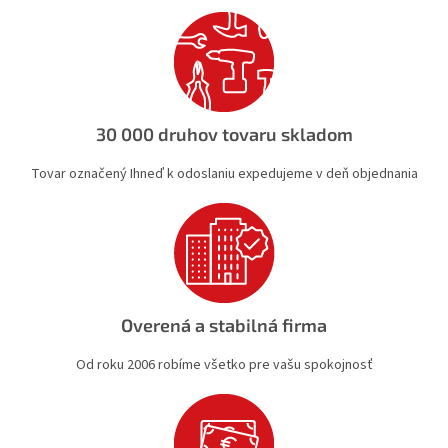
e
e
p
r
v
k
y
v
30 000 druhov tovaru skladom
ý
p
Tovar označený Ihneď k odoslaniu expedujeme v deň objednania
i
s
u
Overená a stabilná firma
Od roku 2006 robíme všetko pre vašu spokojnosť