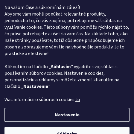
Na vašom čase a súkromí nám záleží!
Kontakt
Aby sme vám mohli ponúkať relevantné produkty,
jednoducho to, čo vás zaujíma, potrebujeme váš súhlas na
obchod
@
euroshopy.sk
využívanie cookies. Tieto súbory vám pomôžu rýchlo nájsť to,
0911 931 019
čo práve potrebujete a ušetria vám čas. Na základe toho, ako
naše stránky používate, totiž dôsledne prispôsobujeme ich
0911 931 019
obsah a zobrazujeme vám tie najvhodnejšie produkty. Je to
Facebook Euroshopy
praktické a efektívne!
Kliknutím na tlačidlo „
Súhlasím
" vyjadríte svoj súhlas s
Prijímame online platby
používaním súborov cookies. Nastavenie cookies,
personalizáciu a reklamy si môžete zmeniť kliknutím na
tlačidlo „
Nastavenie
".
Viac informácii o súboroch cookies
tu
Vytvoril Shoptet
Nastavenie
Copyright 2026
Euroshopy
. Všetky práva vyhradené.
Upraviť