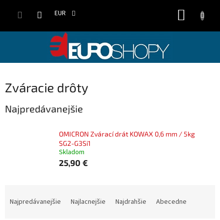
Prejsť
NÁKUP
na
EUR
obsah
KOŠÍK
Zváracie drôty
Najpredávanejšie
OMICRON Zvárací drát KOWAX 0,6 mm / 5kg
SG2-G3Si1
Skladom
25,90 €
R
a
Najpredávanejšie
Najlacnejšie
Najdrahšie
Abecedne
d