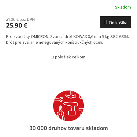
Skladom
21,06 € bez DPH
Do košíka
25,90 €
Pre zváračky OMICRON. Zvárací drôt KOWAX 0,6 mm 5 kg SG2-G3Sil.
Drôt pre zváranie nelegovaných konštrukčných ocelí.
1
položiek celkom
O
v
l
á
d
a
c
i
e
p
r
v
30 000 druhov tovaru skladom
k
y