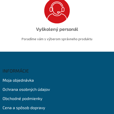
Vyškolený personál
Poradíme vám s výberom správneho produktu
Z
á
p
ä
INFORMÁCIE
t
Moja objednávka
i
e
Ochrana osobných údajov
Obchodné podmienky
Cena a spôsob dopravy