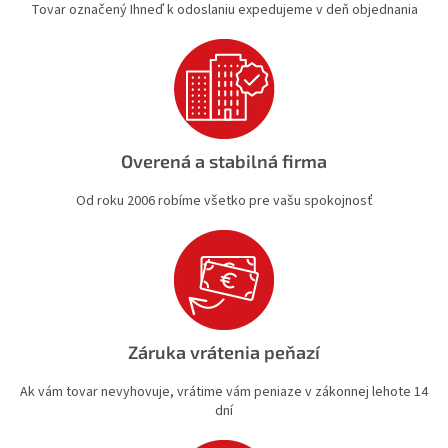
Tovar označený Ihneď k odoslaniu expedujeme v deň objednania
v
ý
p
i
s
u
Overená a stabilná firma
Od roku 2006 robíme všetko pre vašu spokojnosť
Záruka vrátenia peňazí
Ak vám tovar nevyhovuje, vrátime vám peniaze v zákonnej lehote 14
dní