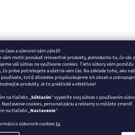
m čase a súkromí nám záleží!
 vám mohli ponúkať relevantné produkty, jednoducho to, čo vás z
jeme váš súhlas na využívanie cookies. Tieto súbory vám pomôžu 
o, čo práve potrebujete a ušetria vám čas. Na základe toho, ako na
 používate, totiž dôsledne prispôsobujeme ich obsah a zobrazuj
vhodnejšie produkty. Je to praktické a efektívne!
ím na tlačidlo „
Súhlasím
" vyjadríte svoj súhlas s používaním súbo
. Nastavenie cookies, personalizáciu a reklamy si môžete zmeniť
ím na tlačidlo „
Nastavenie
".
formácii o súboroch cookies
tu