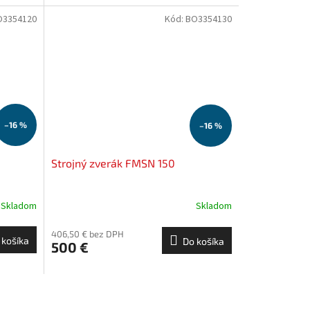
O3354120
Kód:
BO3354130
–16 %
–16 %
Strojný zverák FMSN 150
Skladom
Skladom
406,50 € bez DPH
 košíka
Do košíka
500 €