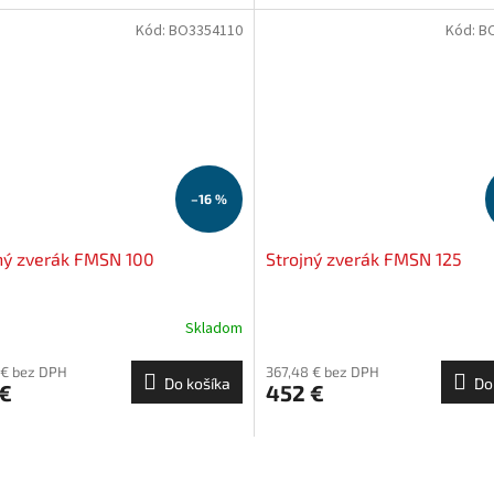
Kód:
BO3354110
Kód:
B
–16 %
ný zverák FMSN 100
Strojný zverák FMSN 125
Skladom
 € bez DPH
367,48 € bez DPH
Do košíka
Do
 €
452 €
O
v