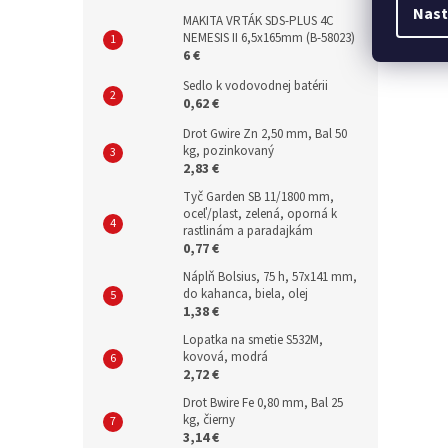
Nast
MAKITA VRTÁK SDS-PLUS 4C
NEMESIS II 6,5x165mm (B-58023)
6 €
Sedlo k vodovodnej batérii
0,62 €
Drot Gwire Zn 2,50 mm, Bal 50
kg, pozinkovaný
2,83 €
Tyč Garden SB 11/1800 mm,
oceľ/plast, zelená, oporná k
rastlinám a paradajkám
0,77 €
Náplň Bolsius, 75 h, 57x141 mm,
do kahanca, biela, olej
1,38 €
Lopatka na smetie S532M,
kovová, modrá
2,72 €
Drot Bwire Fe 0,80 mm, Bal 25
kg, čierny
3,14 €