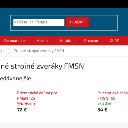
HĽADAŤ
Euronáradie
Makita
Metabo
Proxxon
GÜDE
ky
Presné strojné zveráky FMSN
sné strojné zveráky FMSN
edávanejšie
Prizmatické čeľusť pre
Prizmatické čeľu
FMSN 125
FMSN 100
Vypredané
Skladom
72 €
54 €