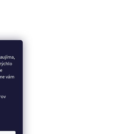
aujíma,
rýchlo
še
eme vám
rov