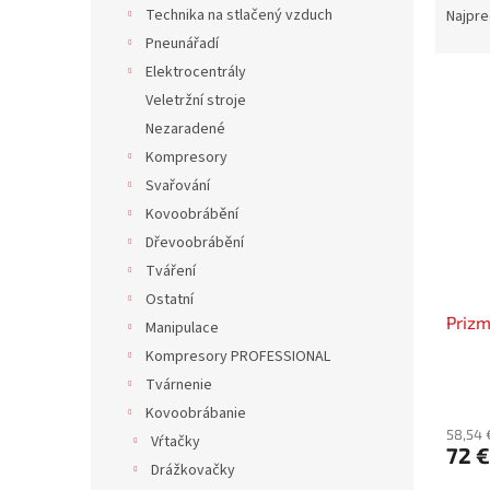
a
Technika na stlačený vzduch
Najpre
d
Pneunářadí
e
Elektrocentrály
V
n
Veletržní stroje
ý
i
Nezaradené
p
e
i
p
Kompresory
s
r
Svařování
p
o
Kovoobrábění
r
d
Dřevoobrábění
o
u
Tváření
d
k
Ostatní
u
t
Prizm
k
o
Manipulace
t
v
Kompresory PROFESSIONAL
o
Tvárnenie
v
Kovoobrábanie
58,54 
Vŕtačky
72 €
Drážkovačky