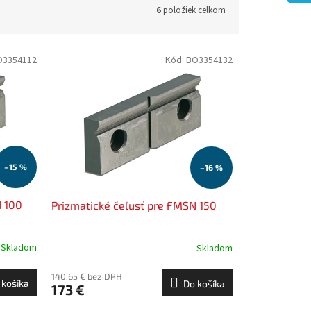
6
položiek celkom
O3354112
Kód:
BO3354132
–15 %
–16 %
N 100
Prizmatické čeľusť pre FMSN 150
Skladom
Skladom
140,65 € bez DPH
 košíka
Do košíka
173 €