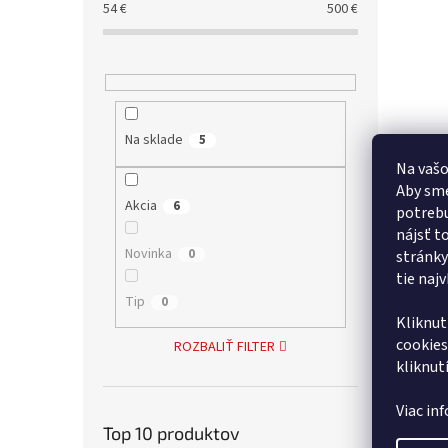
54
€
500
€
Na sklade
5
Na vašo
Aby sme
Akcia
6
potrebu
nájsť t
Novinka
0
stránky
tie naj
Tip
0
Kliknut
cookies
ROZBALIŤ FILTER
kliknut
Viac in
Top 10 produktov