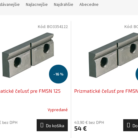
dávanejšie
Najlacnejšie
Najdrahšie
Abecedne
Kód:
BO3354122
Kód:
B
–16 %
atické čeľusť pre FMSN 125
Prizmatické čeľusť pre FMS
Vypredané
€ bez DPH
43,90 € bez DPH
Do košíka
Do
54 €