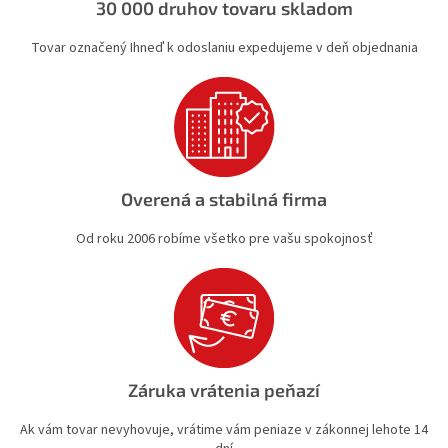
30 000 druhov tovaru skladom
k
y
Tovar označený Ihneď k odoslaniu expedujeme v deň objednania
v
ý
p
i
s
u
Overená a stabilná firma
Od roku 2006 robíme všetko pre vašu spokojnosť
Záruka vrátenia peňazí
Ak vám tovar nevyhovuje, vrátime vám peniaze v zákonnej lehote 14