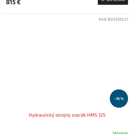
815 €
Kód:
BO3355127
–16 %
Hydraulický strojný zverák HMS 125
Skladom