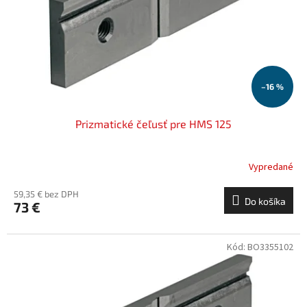
o
o
d
v
u
k
t
o
–16 %
v
Prizmatické čeľusť pre HMS 125
Vypredané
59,35 € bez DPH
Do košíka
73 €
Kód:
BO3355102