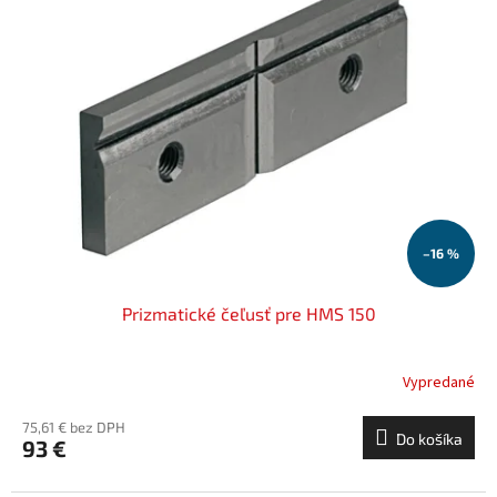
–16 %
Prizmatické čeľusť pre HMS 150
Vypredané
75,61 € bez DPH
Do košíka
93 €