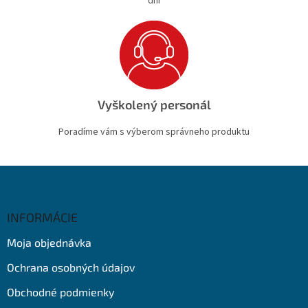
dní
Vyškolený personál
Poradíme vám s výberom správneho produktu
Z
á
p
ä
INFORMÁCIE
t
Moja objednávka
i
e
Ochrana osobných údajov
Obchodné podmienky