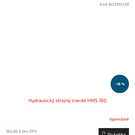
Kód:
BO3355100
–16 %
Hydraulický strojný zverák HMS 100
Vypredané
662,60 € bez DPH
Do košíka