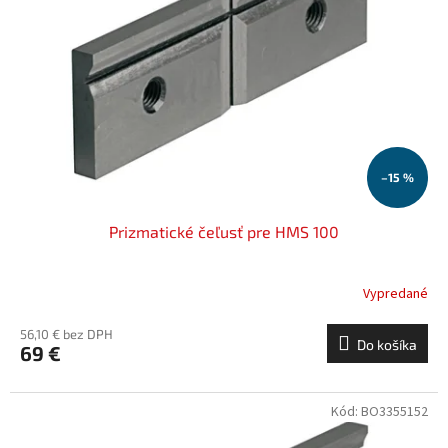
–15 %
Prizmatické čeľusť pre HMS 100
Vypredané
56,10 € bez DPH
Do košíka
69 €
Kód:
BO3355152