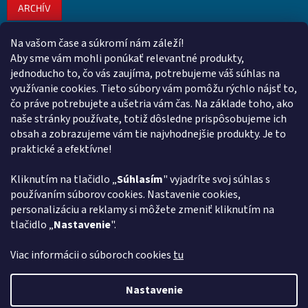
ARCHÍV
Na vašom čase a súkromí nám záleží!
Kontakt
Aby sme vám mohli ponúkať relevantné produkty,
jednoducho to, čo vás zaujíma, potrebujeme váš súhlas na
obchod
@
euroshopy.sk
využívanie cookies. Tieto súbory vám pomôžu rýchlo nájsť to,
0911 931 019
čo práve potrebujete a ušetria vám čas. Na základe toho, ako
naše stránky používate, totiž dôsledne prispôsobujeme ich
0911 931 019
obsah a zobrazujeme vám tie najvhodnejšie produkty. Je to
Facebook Euroshopy
praktické a efektívne!
Kliknutím na tlačidlo „
Súhlasím
" vyjadríte svoj súhlas s
Prijímame online platby
používaním súborov cookies. Nastavenie cookies,
personalizáciu a reklamy si môžete zmeniť kliknutím na
tlačidlo „
Nastavenie
".
Viac informácii o súboroch cookies
tu
Vytvoril Shoptet
Nastavenie