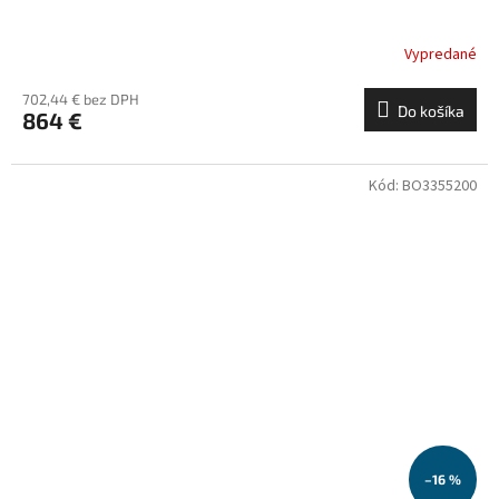
Vypredané
702,44 € bez DPH
Do košíka
864 €
Kód:
BO3355200
–16 %