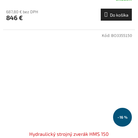
687,80 € bez DPH
Do košíka
846 €
Kód:
BO3355150
–16 %
Hydraulický strojný zverák HMS 150