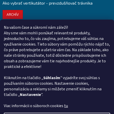
Ako vybrať vertikutátor - prevzdušňovač trávnika
ARCHÍV
Na vašom čase a súkromí nám záleží!
Kontakt
Aby sme vám mohli ponúkať relevantné produkty,
jednoducho to, čo vás zaujíma, potrebujeme váš súhlas na
obchod
@
euroshopy.sk
využívanie cookies. Tieto súbory vám pomôžu rýchlo nájsť to,
0911 931 019
čo práve potrebujete a ušetria vám čas. Na základe toho, ako
naše stránky používate, totiž dôsledne prispôsobujeme ich
0911 931 019
obsah a zobrazujeme vám tie najvhodnejšie produkty. Je to
Facebook Euroshopy
praktické a efektívne!
Kliknutím na tlačidlo „
Súhlasím
" vyjadríte svoj súhlas s
Prijímame online platby
používaním súborov cookies. Nastavenie cookies,
personalizáciu a reklamy si môžete zmeniť kliknutím na
tlačidlo „
Nastavenie
".
Viac informácii o súboroch cookies
tu