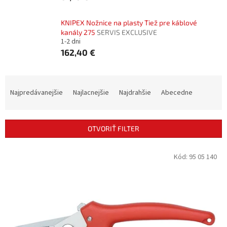
KNIPEX Nožnice na plasty Tiež pre káblové
kanály 275
SERVIS EXCLUSIVE
1-2 dni
162,40 €
R
a
Najpredávanejšie
Najlacnejšie
Najdrahšie
Abecedne
d
e
n
OTVORIŤ FILTER
i
e
V
Kód:
95 05 140
p
ý
r
p
o
i
d
s
u
p
k
r
t