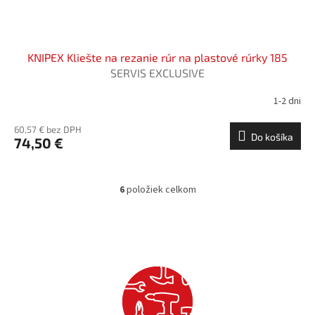
KNIPEX Kliešte na rezanie rúr na plastové rúrky 185
SERVIS EXCLUSIVE
1-2 dni
60,57 € bez DPH
Do košíka
74,50 €
6
položiek celkom
O
v
l
á
d
a
c
i
e