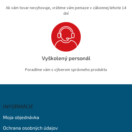
Ak vám tovar nevyhovuje, vrátime vám peniaze v zákonnej lehote 14
dní
Vyškolený personál
Poradíme vám s výberom správneho produktu
Z
á
p
ä
INFORMÁCIE
t
Moja objednávka
i
e
Ochrana osobných údajov