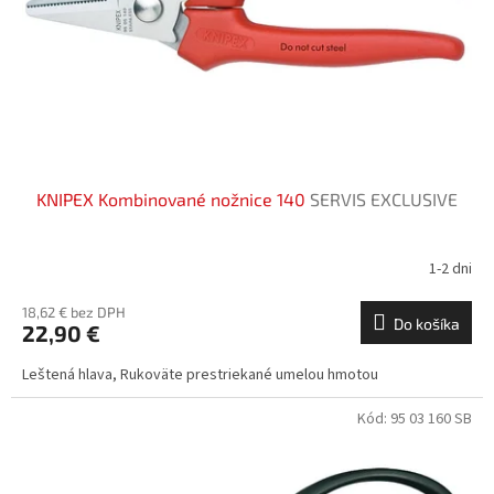
o
o
d
v
u
k
t
o
v
KNIPEX Kombinované nožnice 140
SERVIS EXCLUSIVE
1-2 dni
18,62 € bez DPH
Do košíka
22,90 €
Leštená hlava, Rukoväte prestriekané umelou hmotou
Kód:
95 03 160 SB