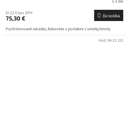
1-2 dni
61,22 € bez DPH
Do košíka
75,30 €
Pochrómované náradie, Rukoväte s povlakmi z umelej hmoty
Kód:
94 15 215