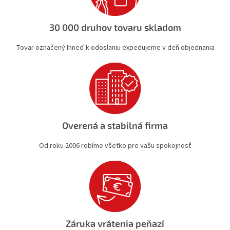
p
r
v
30 000 druhov tovaru skladom
k
y
Tovar označený Ihneď k odoslaniu expedujeme v deň objednania
v
ý
p
i
s
u
Overená a stabilná firma
Od roku 2006 robíme všetko pre vašu spokojnosť
Záruka vrátenia peňazí