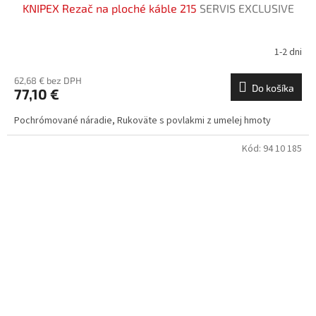
KNIPEX Rezač na ploché káble 215
SERVIS EXCLUSIVE
1-2 dni
62,68 € bez DPH
Do košíka
77,10 €
Pochrómované náradie, Rukoväte s povlakmi z umelej hmoty
Kód:
94 10 185