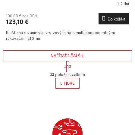
1-2 dni
100,08 € bez DPH
Do košíka
123,10 €
Kiešte na rezanie viacvrstvových rúr s multi-komponentnými
rukoväťami 210 mm
NAČÍTAŤ 1 ĎALŠIU
S
1
2
t
O
r
13
položiek celkom
v
á
l
HORE
n
á
k
d
o
v
a
a
c
n
i
i
e
e
p
r
v