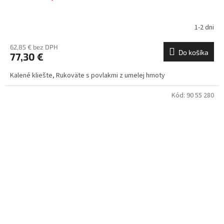
1-2 dni
62,85 € bez DPH
Do košíka
77,30 €
Kalené kliešte, Rukoväte s povlakmi z umelej hmoty
Kód:
90 55 280