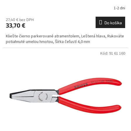
1-2 dni
27,40 € bez DPH
Do košíka
33,70 €
Kliešte čierno parkerované atramentolem, Leštená hlava, Rukoväte
potiahnuté umelou hmotou, Šírka čeľustí 4,0 mm
Kód:
91 61 160