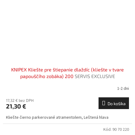
KNIPEX Kliešte pre štiepanie dlaždíc (kliešte v tvare
papouščího zobáka) 200
SERVIS EXCLUSIVE
1-2 dni
17,32 € bez DPH
Do košíka
21,30 €
Kliešte čierno parkerované atramentolem, Leštená hlava
Kód:
90 70 220