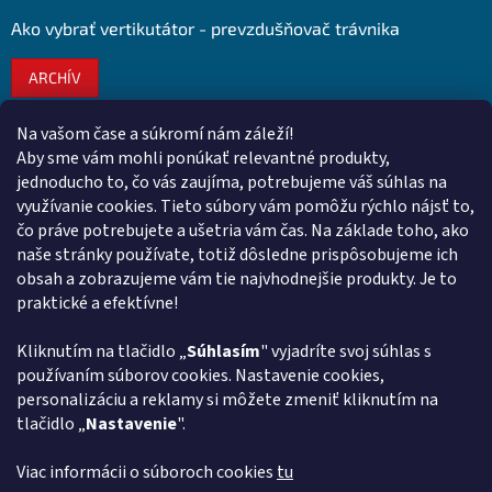
Ako vybrať vertikutátor - prevzdušňovač trávnika
ARCHÍV
Na vašom čase a súkromí nám záleží!
Kontakt
Aby sme vám mohli ponúkať relevantné produkty,
jednoducho to, čo vás zaujíma, potrebujeme váš súhlas na
obchod
@
euroshopy.sk
využívanie cookies. Tieto súbory vám pomôžu rýchlo nájsť to,
0911 931 019
čo práve potrebujete a ušetria vám čas. Na základe toho, ako
naše stránky používate, totiž dôsledne prispôsobujeme ich
0911 931 019
obsah a zobrazujeme vám tie najvhodnejšie produkty. Je to
Facebook Euroshopy
praktické a efektívne!
Kliknutím na tlačidlo „
Súhlasím
" vyjadríte svoj súhlas s
Prijímame online platby
používaním súborov cookies. Nastavenie cookies,
personalizáciu a reklamy si môžete zmeniť kliknutím na
tlačidlo „
Nastavenie
".
Viac informácii o súboroch cookies
tu