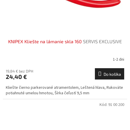
KNIPEX Kliešte na lámanie skla 160
SERVIS EXCLUSIVE
1-2 dni
19,84 € bez DPH
Do košíka
24,40 €
Kliešte čierno parkerované atramentolem, Leštená hlava, Rukoväte
potiahnuté umelou hmotou, Šírka čeľustí 9,5 mm
Kód:
91 00 200