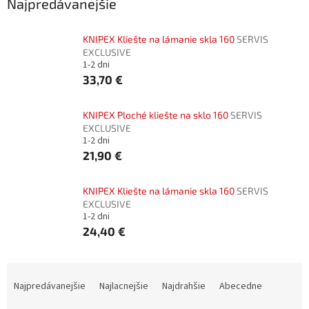
Najpredávanejšie
KNIPEX Kliešte na lámanie skla 160
SERVIS
EXCLUSIVE
1-2 dni
33,70 €
KNIPEX Ploché kliešte na sklo 160
SERVIS
EXCLUSIVE
1-2 dni
21,90 €
KNIPEX Kliešte na lámanie skla 160
SERVIS
EXCLUSIVE
1-2 dni
24,40 €
R
a
Najpredávanejšie
Najlacnejšie
Najdrahšie
Abecedne
d