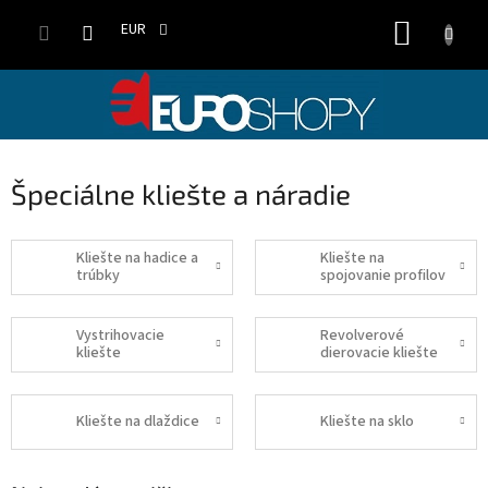
Prejsť
NÁKUP
na
EUR
obsah
KOŠÍK
Špeciálne kliešte a náradie
Kliešte na hadice a
Kliešte na
trúbky
spojovanie profilov
Vystrihovacie
Revolverové
kliešte
dierovacie kliešte
Kliešte na dlaždice
Kliešte na sklo