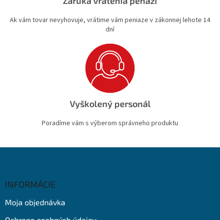
Záruka vrátenia peňazí
Ak vám tovar nevyhovuje, vrátime vám peniaze v zákonnej lehote 14
dní
Vyškolený personál
Poradíme vám s výberom správneho produktu
Z
á
p
ä
INFORMÁCIE
t
Moja objednávka
i
e
Ochrana osobných údajov