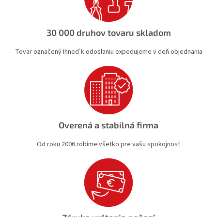
k
y
v
30 000 druhov tovaru skladom
ý
p
Tovar označený Ihneď k odoslaniu expedujeme v deň objednania
i
s
u
Overená a stabilná firma
Od roku 2006 robíme všetko pre vašu spokojnosť