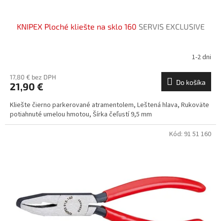
KNIPEX Ploché kliešte na sklo 160
SERVIS EXCLUSIVE
1-2 dni
17,80 € bez DPH
Do košíka
21,90 €
Kliešte čierno parkerované atramentolem, Leštená hlava, Rukoväte
potiahnuté umelou hmotou, Šírka čeľustí 9,5 mm
Kód:
91 51 160