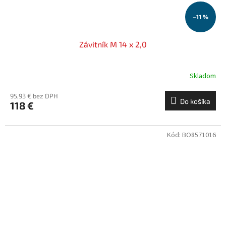
–11 %
Závitník M 14 x 2,0
Skladom
95,93 € bez DPH
Do košíka
118 €
Kód:
BO8571016