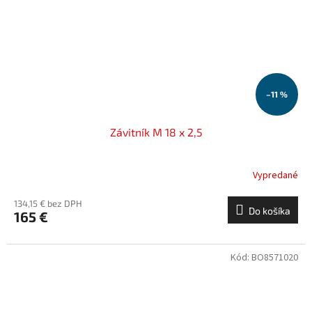
–11 %
Závitník M 18 x 2,5
Vypredané
134,15 € bez DPH
Do košíka
165 €
Kód:
BO8571020