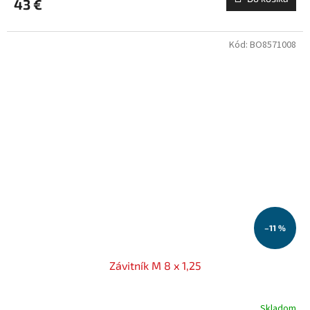
43 €
Kód:
BO8571008
–11 %
Závitník M 8 x 1,25
Skladom