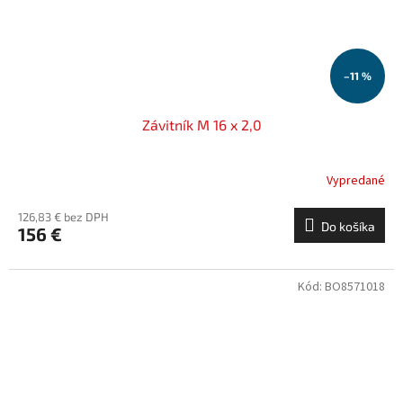
–11 %
Závitník M 16 x 2,0
Vypredané
126,83 € bez DPH
Do košíka
156 €
Kód:
BO8571018