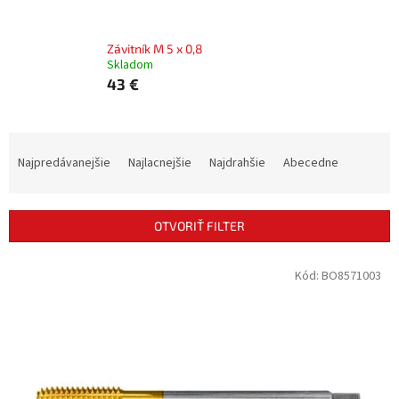
Závitník M 5 x 0,8
Skladom
43 €
R
a
Najpredávanejšie
Najlacnejšie
Najdrahšie
Abecedne
d
e
n
OTVORIŤ FILTER
i
e
V
Kód:
BO8571003
p
ý
r
p
o
i
d
s
u
p
k
r
t