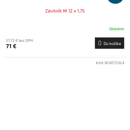
Závitník M 12 x 1,75
Skladom
57,72 € bez DPH
Do košíka
71 €
Kód:
BO8571014