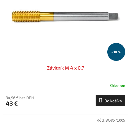
–10 %
Závitník M 4 x 0,7
Skladom
34,96 € bez DPH
Do košíka
43 €
Kód:
BO8571005