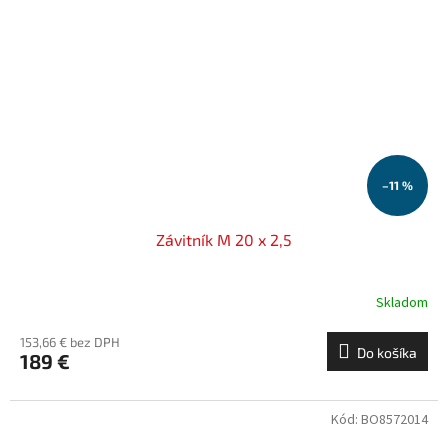
–11 %
Závitník M 20 x 2,5
Skladom
153,66 € bez DPH
Do košíka
189 €
Kód:
BO8572014