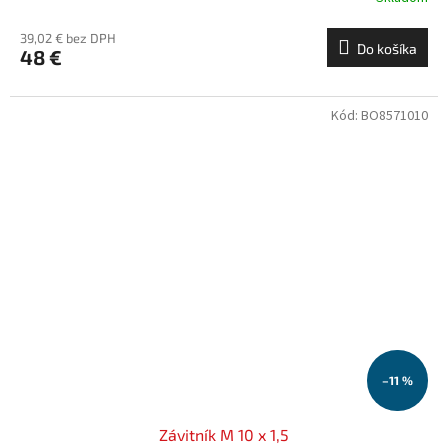
39,02 € bez DPH
Do košíka
48 €
Kód:
BO8571010
–11 %
Závitník M 10 x 1,5