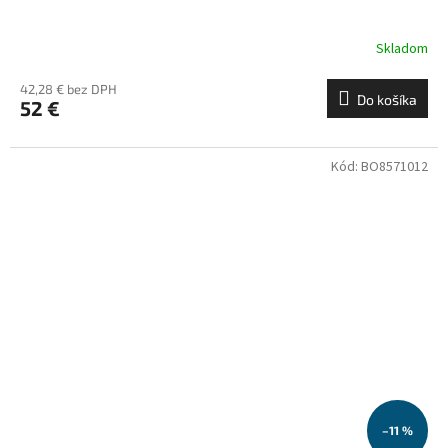
Skladom
42,28 € bez DPH
Do košíka
52 €
Kód:
BO8571012
–11 %