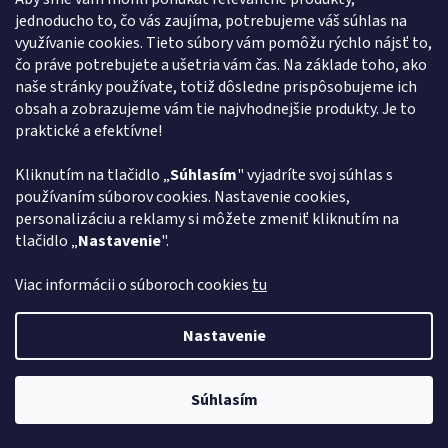
jednoducho to, čo vás zaujíma, potrebujeme váš súhlas na
obchod
@
euroshopy.sk
využívanie cookies. Tieto súbory vám pomôžu rýchlo nájsť to,
0911 931 019
čo práve potrebujete a ušetria vám čas. Na základe toho, ako
naše stránky používate, totiž dôsledne prispôsobujeme ich
0911 931 019
obsah a zobrazujeme vám tie najvhodnejšie produkty. Je to
Facebook Euroshopy
praktické a efektívne!
Kliknutím na tlačidlo „
Súhlasím
" vyjadríte svoj súhlas s
Prijímame online platby
používaním súborov cookies. Nastavenie cookies,
personalizáciu a reklamy si môžete zmeniť kliknutím na
tlačidlo „
Nastavenie
".
Viac informácii o súboroch cookies
tu
Vytvoril Shoptet
Nastavenie
Copyright 2026
Euroshopy
. Všetky práva vyhradené.
Upraviť
Súhlasím
nastavenie cookies