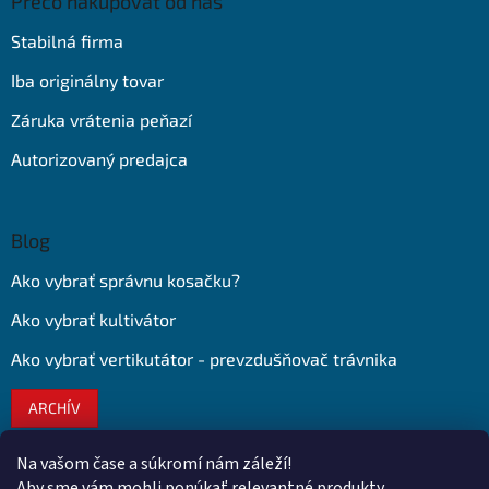
Prečo nakupovať od nás
Stabilná firma
Iba originálny tovar
Záruka vrátenia peňazí
Autorizovaný predajca
Blog
Ako vybrať správnu kosačku?
Ako vybrať kultivátor
Ako vybrať vertikutátor - prevzdušňovač trávnika
ARCHÍV
Na vašom čase a súkromí nám záleží!
Kontakt
Aby sme vám mohli ponúkať relevantné produkty,