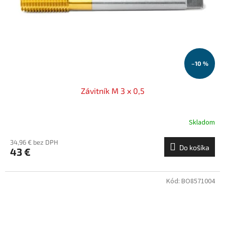
o
o
d
v
u
k
t
o
–10 %
v
Závitník M 3 x 0,5
Skladom
34,96 € bez DPH
Do košíka
43 €
Kód:
BO8571004