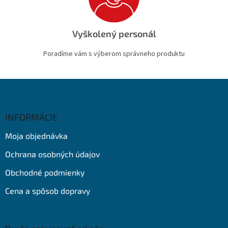
Vyškolený personál
Poradíme vám s výberom správneho produktu
Z
á
p
ä
INFORMÁCIE
t
Moja objednávka
i
e
Ochrana osobných údajov
Obchodné podmienky
Cena a spôsob dopravy