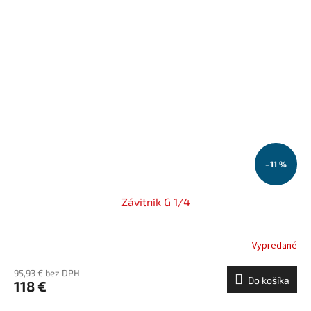
–11 %
Závitník G 1/4
Vypredané
95,93 € bez DPH
Do košíka
118 €