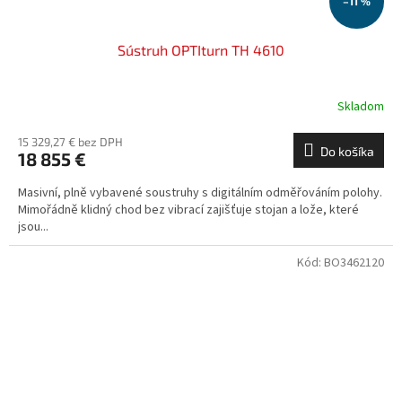
–11 %
Sústruh OPTIturn TH 4610
Skladom
15 329,27 € bez DPH
Do košíka
18 855 €
Masivní, plně vybavené soustruhy s digitálním odměřováním polohy.
Mimořádně klidný chod bez vibrací zajišťuje stojan a lože, které
jsou...
Kód:
BO3462120