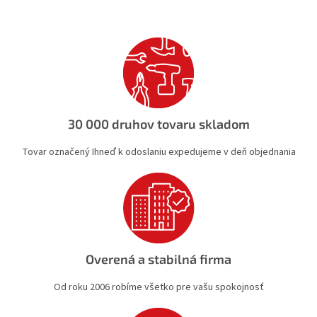
á
d
a
c
i
e
p
r
v
30 000 druhov tovaru skladom
k
y
Tovar označený Ihneď k odoslaniu expedujeme v deň objednania
v
ý
p
i
s
u
Overená a stabilná firma
Od roku 2006 robíme všetko pre vašu spokojnosť