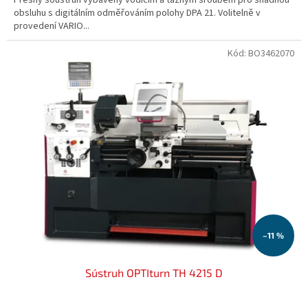
obsluhu s digitálním odměřováním polohy DPA 21. Volitelně v
provedení VARIO...
Kód:
BO3462070
–11 %
Sústruh OPTIturn TH 4215 D