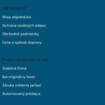
p
ä
INFORMÁCIE
t
Moja objednávka
i
e
Ochrana osobných údajov
Obchodné podmienky
Cena a spôsob dopravy
Prečo nakupovať od nás
Stabilná firma
Iba originálny tovar
Záruka vrátenia peňazí
Autorizovaný predajca