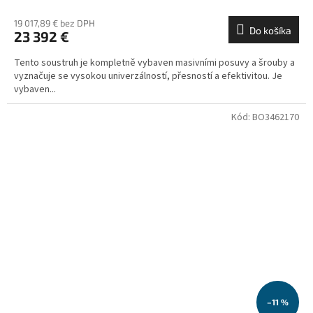
19 017,89 € bez DPH
Do košíka
23 392 €
Tento soustruh je kompletně vybaven masivními posuvy a šrouby a
vyznačuje se vysokou univerzálností, přesností a efektivitou. Je
vybaven...
Kód:
BO3462170
–11 %