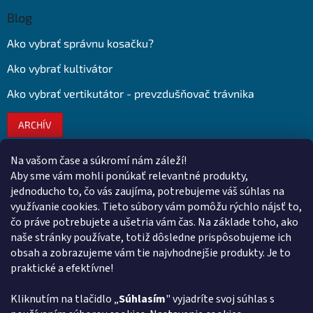
Blog
Ako vybrať správnu kosačku?
Ako vybrať kultivátor
Ako vybrať vertikutátor - prevzdušňovač trávnika
ARCHÍV
Na vašom čase a súkromí nám záleží!
Kontakt
Aby sme vám mohli ponúkať relevantné produkty,
jednoducho to, čo vás zaujíma, potrebujeme váš súhlas na
obchod
@
euroshopy.sk
využívanie cookies. Tieto súbory vám pomôžu rýchlo nájsť to,
0911 931 019
čo práve potrebujete a ušetria vám čas. Na základe toho, ako
naše stránky používate, totiž dôsledne prispôsobujeme ich
0911 931 019
obsah a zobrazujeme vám tie najvhodnejšie produkty. Je to
Facebook Euroshopy
praktické a efektívne!
Kliknutím na tlačidlo „
Súhlasím
" vyjadríte svoj súhlas s
Prijímame online platby