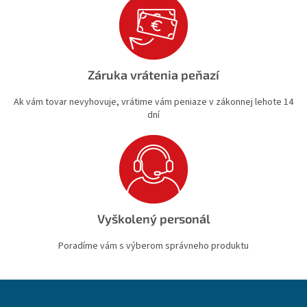
Záruka vrátenia peňazí
Ak vám tovar nevyhovuje, vrátime vám peniaze v zákonnej lehote 14
dní
Vyškolený personál
Poradíme vám s výberom správneho produktu
Z
á