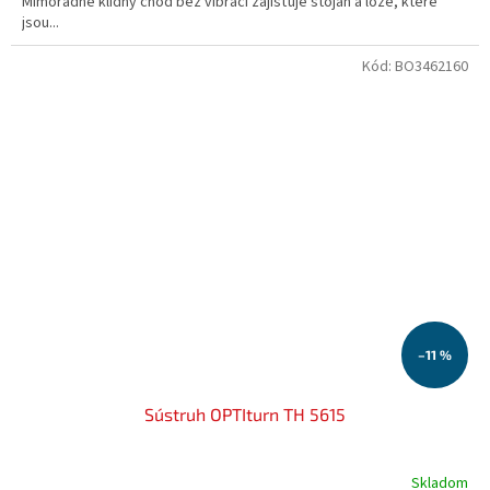
Mimořádně klidný chod bez vibrací zajišťuje stojan a lože, které
jsou...
Kód:
BO3462160
–11 %
Sústruh OPTIturn TH 5615
Skladom