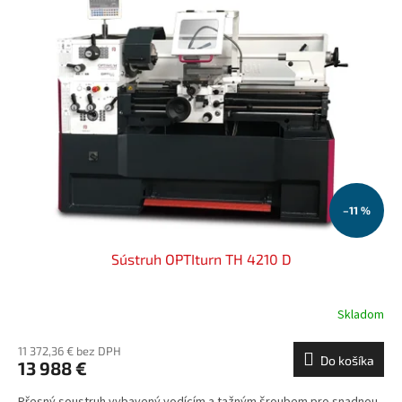
–11 %
Sústruh OPTIturn TH 4210 D
Skladom
11 372,36 € bez DPH
Do košíka
13 988 €
Přesný soustruh vybavený vodícím a tažným šroubem pro snadnou