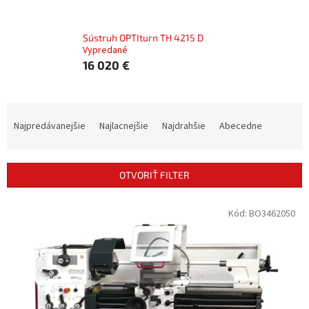
Sústruh OPTIturn TH 4215 D
Vypredané
16 020 €
R
a
Najpredávanejšie
Najlacnejšie
Najdrahšie
Abecedne
d
e
n
OTVORIŤ FILTER
i
e
V
Kód:
BO3462050
p
ý
r
p
o
i
d
s
u
p
k
r
t