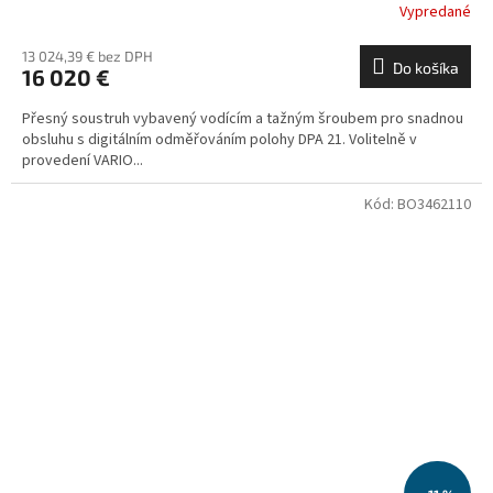
Vypredané
13 024,39 € bez DPH
Do košíka
16 020 €
Přesný soustruh vybavený vodícím a tažným šroubem pro snadnou
obsluhu s digitálním odměřováním polohy DPA 21. Volitelně v
provedení VARIO...
Kód:
BO3462110