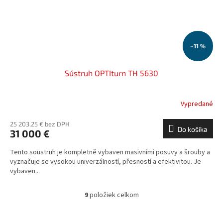
–11 %
Sústruh OPTIturn TH 5630
Vypredané
25 203,25 € bez DPH
Do košíka
31 000 €
Tento soustruh je kompletně vybaven masivními posuvy a šrouby a
vyznačuje se vysokou univerzálností, přesností a efektivitou. Je
vybaven...
9
položiek celkom
O
v
l