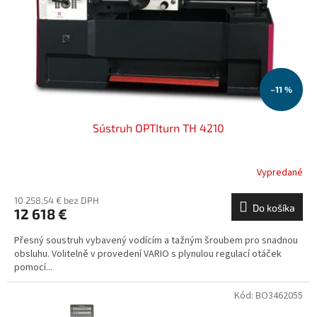
o
o
d
v
u
k
t
o
–11 %
v
Sústruh OPTIturn TH 4210
Vypredané
10 258,54 € bez DPH
Do košíka
12 618 €
Přesný soustruh vybavený vodícím a tažným šroubem pro snadnou
obsluhu. Volitelně v provedení VARIO s plynulou regulací otáček
pomocí...
Kód:
BO3462055