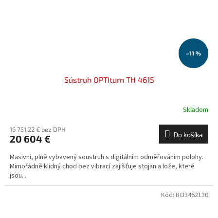
–11 %
Sústruh OPTIturn TH 4615
Skladom
16 751,22 € bez DPH
Do košíka
20 604 €
Masivní, plně vybavený soustruh s digitálním odměřováním polohy.
Mimořádně klidný chod bez vibrací zajišťuje stojan a lože, které
jsou...
Kód:
BO3462130