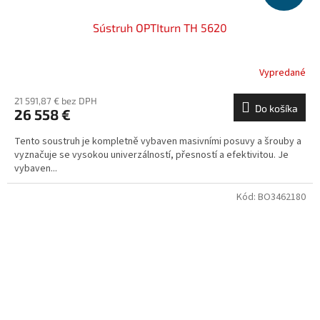
Sústruh OPTIturn TH 5620
Vypredané
21 591,87 € bez DPH
Do košíka
26 558 €
Tento soustruh je kompletně vybaven masivními posuvy a šrouby a
vyznačuje se vysokou univerzálností, přesností a efektivitou. Je
vybaven...
Kód:
BO3462180