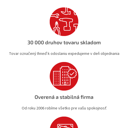
d
a
c
i
e
p
r
v
30 000 druhov tovaru skladom
k
y
Tovar označený Ihneď k odoslaniu expedujeme v deň objednania
v
ý
p
i
s
u
Overená a stabilná firma
Od roku 2006 robíme všetko pre vašu spokojnosť