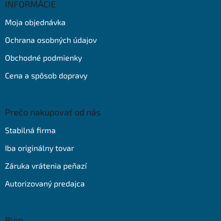
ä
INFORMÁCIE
t
Moja objednávka
i
e
Ochrana osobných údajov
Obchodné podmienky
Cena a spôsob dopravy
Prečo nakupovať od nás
Stabilná firma
Iba originálny tovar
Záruka vrátenia peňazí
Autorizovaný predajca
Blog