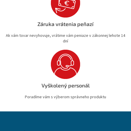
Záruka vrátenia peňazí
Ak vám tovar nevyhovuje, vrátime vám peniaze v zákonnej lehote 14
dní
Vyškolený personál
Poradíme vám s výberom správneho produktu
Z
á
p