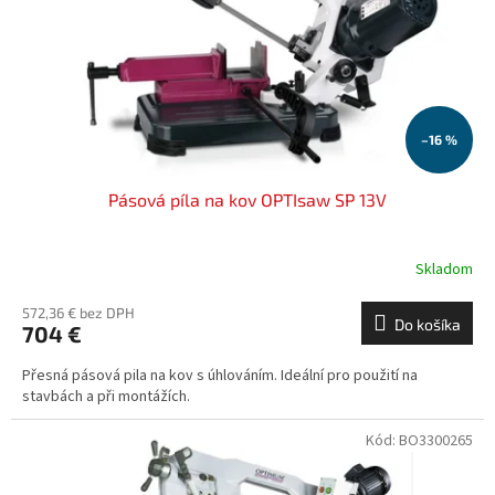
o
o
d
v
u
k
t
o
–16 %
v
Pásová píla na kov OPTIsaw SP 13V
Skladom
572,36 € bez DPH
Do košíka
704 €
Přesná pásová pila na kov s úhlováním. Ideální pro použití na
stavbách a při montážích.
Kód:
BO3300265