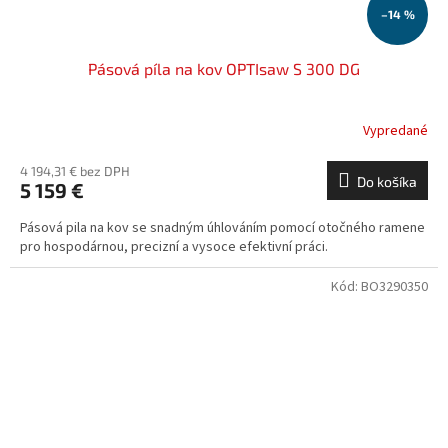
–14 %
Pásová píla na kov OPTIsaw S 300 DG
Vypredané
4 194,31 € bez DPH
Do košíka
5 159 €
Pásová pila na kov se snadným úhlováním pomocí otočného ramene
pro hospodárnou, precizní a vysoce efektivní práci.
Kód:
BO3290350