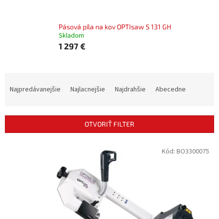
Pásová píla na kov OPTIsaw S 131 GH
Skladom
1 297 €
R
a
Najpredávanejšie
Najlacnejšie
Najdrahšie
Abecedne
d
e
n
OTVORIŤ FILTER
i
e
V
Kód:
BO3300075
p
ý
r
p
o
i
d
s
u
p
k
r
t