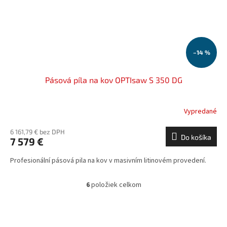
–14 %
Pásová píla na kov OPTIsaw S 350 DG
Vypredané
6 161,79 € bez DPH
Do košíka
7 579 €
Profesionální pásová pila na kov v masivním litinovém provedení.
6
položiek celkom
O
v
l
á