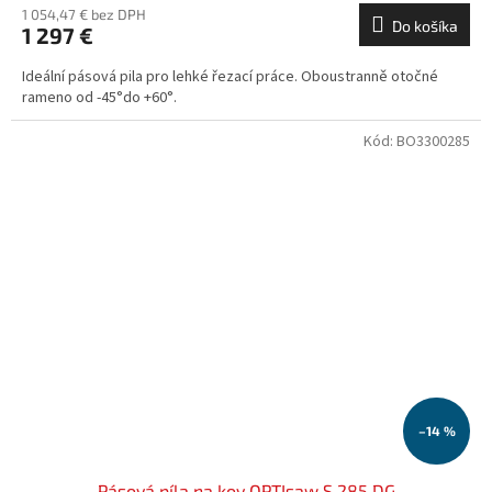
1 054,47 € bez DPH
Do košíka
1 297 €
Ideální pásová pila pro lehké řezací práce. Oboustranně otočné
rameno od -45°do +60°.
Kód:
BO3300285
–14 %
Pásová píla na kov OPTIsaw S 285 DG