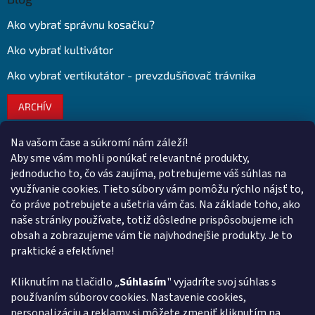
Ako vybrať správnu kosačku?
Ako vybrať kultivátor
Ako vybrať vertikutátor - prevzdušňovač trávnika
ARCHÍV
Na vašom čase a súkromí nám záleží!
Kontakt
Aby sme vám mohli ponúkať relevantné produkty,
jednoducho to, čo vás zaujíma, potrebujeme váš súhlas na
obchod
@
euroshopy.sk
využívanie cookies. Tieto súbory vám pomôžu rýchlo nájsť to,
0911 931 019
čo práve potrebujete a ušetria vám čas. Na základe toho, ako
naše stránky používate, totiž dôsledne prispôsobujeme ich
0911 931 019
obsah a zobrazujeme vám tie najvhodnejšie produkty. Je to
Facebook Euroshopy
praktické a efektívne!
Kliknutím na tlačidlo „
Súhlasím
" vyjadríte svoj súhlas s
Prijímame online platby
používaním súborov cookies. Nastavenie cookies,
personalizáciu a reklamy si môžete zmeniť kliknutím na