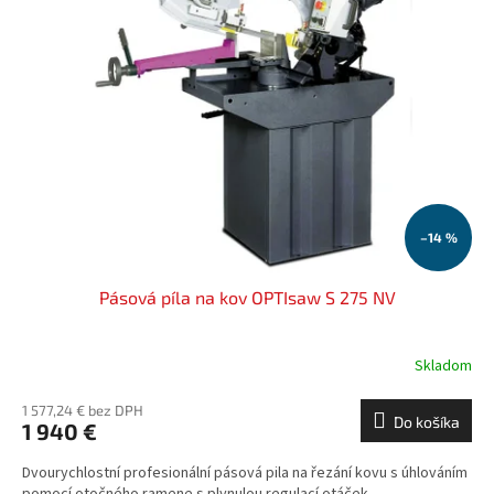
–14 %
Pásová píla na kov OPTIsaw S 275 NV
Skladom
1 577,24 € bez DPH
Do košíka
1 940 €
Dvourychlostní profesionální pásová pila na řezání kovu s úhlováním
pomocí otočného ramene s plynulou regulací otáček.