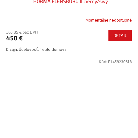
THORMA FLENSBURG II čierny/sivý
Momentálne nedostupné
365,85 € bez DPH
DETAIL
450 €
Dizajn. Účelovosť. Teplo domova.
Kód:
F1459230618