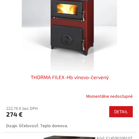
THORMA FILEX-Hb vínovo-červený
Momentálne nedostupné
222,76 € bez DPH
DETAIL
274 €
Dizajn. Účelovosť. Teplo domova.
Kód:
F1459020610T