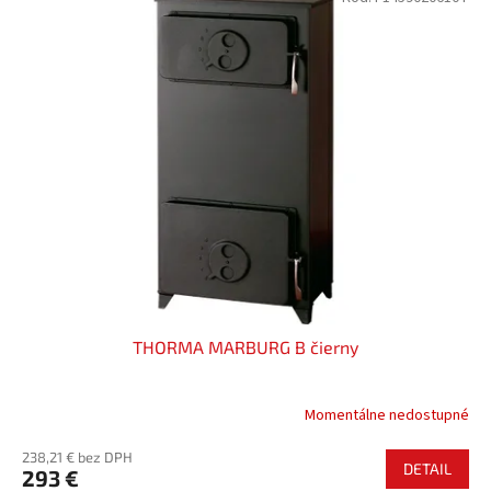
THORMA MARBURG B čierny
Momentálne nedostupné
238,21 € bez DPH
DETAIL
293 €