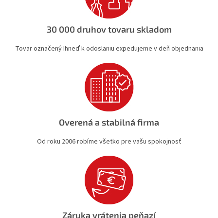
p
r
v
30 000 druhov tovaru skladom
k
y
Tovar označený Ihneď k odoslaniu expedujeme v deň objednania
v
ý
p
i
s
u
Overená a stabilná firma
Od roku 2006 robíme všetko pre vašu spokojnosť
Záruka vrátenia peňazí