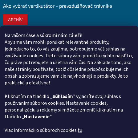
Ako vybrať vertikutátor - prevzdušňovač trávnika
ARCHÍV
Na vašom čase a súkromí nám záleží!
Kontakt
Aby sme vám mohli ponúkať relevantné produkty,
jednoducho to, čo vás zaujíma, potrebujeme váš súhlas na
obchod
@
euroshopy.sk
využívanie cookies. Tieto súbory vám pomôžu rýchlo nájsť to,
0911 931 019
čo práve potrebujete a ušetria vám čas. Na základe toho, ako
naše stránky používate, totiž dôsledne prispôsobujeme ich
0911 931 019
obsah a zobrazujeme vám tie najvhodnejšie produkty. Je to
Facebook Euroshopy
praktické a efektívne!
Kliknutím na tlačidlo „
Súhlasím
" vyjadríte svoj súhlas s
Prijímame online platby
používaním súborov cookies. Nastavenie cookies,
personalizáciu a reklamy si môžete zmeniť kliknutím na
tlačidlo „
Nastavenie
".
Viac informácii o súboroch cookies
tu