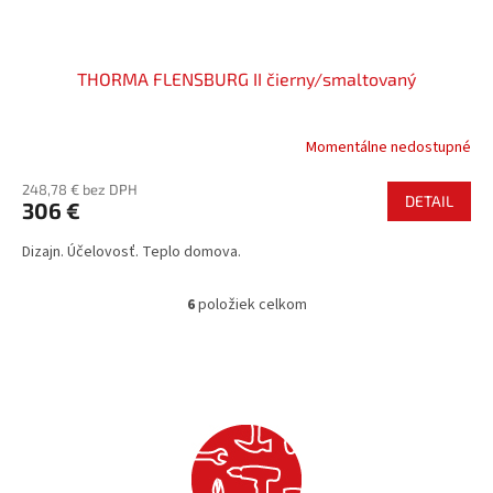
THORMA FLENSBURG II čierny/smaltovaný
Momentálne nedostupné
248,78 € bez DPH
DETAIL
306 €
Dizajn. Účelovosť. Teplo domova.
6
položiek celkom
O
v
l
á
d
a
c
i
e