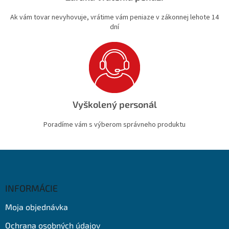
Ak vám tovar nevyhovuje, vrátime vám peniaze v zákonnej lehote 14
dní
Vyškolený personál
Poradíme vám s výberom správneho produktu
Z
á
p
ä
INFORMÁCIE
t
Moja objednávka
i
e
Ochrana osobných údajov