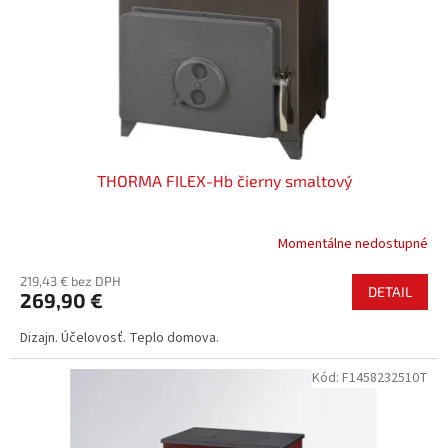
o
o
d
v
u
k
t
o
v
THORMA FILEX-Hb čierny smaltový
Momentálne nedostupné
219,43 € bez DPH
DETAIL
269,90 €
Dizajn. Účelovosť. Teplo domova.
Kód:
F1458232510T