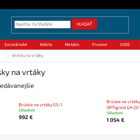
HĽADAŤ
Euronáradie
Makita
Metabo
Proxxon
GÜDE
Brúsky na vrtáky
ky na vrtáky
edávanejšie
Brúska na vrtáky
Brúska na vrtáky GS-1
OPTIgrind GH 20 
Skladom
Skladom
992 €
1 054 €