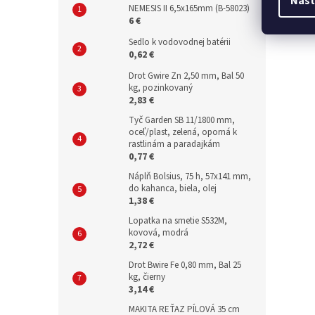
Nast
NEMESIS II 6,5x165mm (B-58023)
vrtáky
6 €
– 135°.
Sedlo k vodovodnej batérii
0,62 €
Drot Gwire Zn 2,50 mm, Bal 50
kg, pozinkovaný
2,83 €
Tyč Garden SB 11/1800 mm,
oceľ/plast, zelená, oporná k
rastlinám a paradajkám
0,77 €
Náplň Bolsius, 75 h, 57x141 mm,
do kahanca, biela, olej
1,38 €
Lopatka na smetie S532M,
kovová, modrá
2,72 €
Drot Bwire Fe 0,80 mm, Bal 25
kg, čierny
3,14 €
MAKITA REŤAZ PÍLOVÁ 35 cm