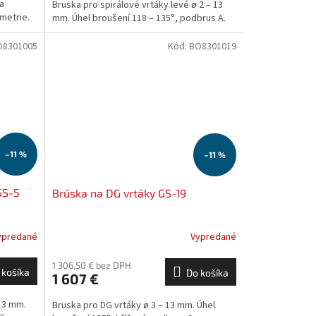
a
Bruska pro spirálové vrtáky levé ø 2 – 13
metrie.
mm. Úhel broušení 118 – 135°, podbrus A.
O8301005
Kód:
BO8301019
–11 %
–11 %
GS-5
Brúska na DG vrtáky GS-19
ypredané
Vypredané
1 306,50 € bez DPH
 košíka
Do košíka
1 607 €
 13 mm.
Bruska pro DG vrtáky ø 3 – 13 mm. Úhel