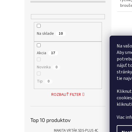
rychlé
brouše
Na sklade
10
Na vašo
Aby sme
Akcia
17
potrebu
nájsť t
Novinka
0
stránky
tie naj
Brúsk
Tip
0
ľavé 
Kliknut
ROZBALIŤ FILTER
cookies
kliknut
1 729,
2 12
Viac in
Top 10 produktov
Bruska
MAKITA VRTÁK SDS-PLUS 4C
mm. Úh