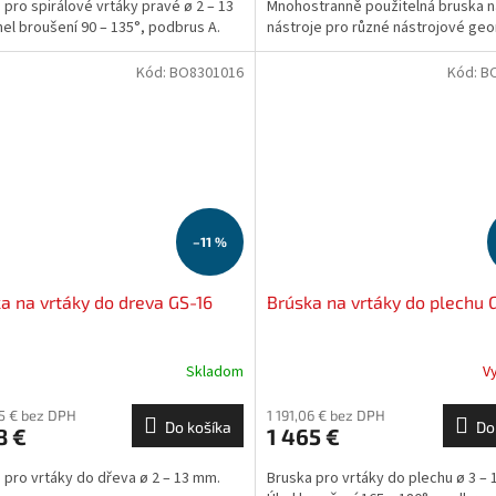
 pro spirálové vrtáky pravé ø 2 – 13
Mnohostranně použitelná bruska n
el broušení 90 – 135°, podbrus A.
nástroje pro různé nástrojové geo
Kód:
BO8301016
Kód:
B
–11 %
a na vrtáky do dreva GS-16
Brúska na vrtáky do plechu 
Skladom
V
85 € bez DPH
1 191,06 € bez DPH
Do košíka
Do
8 €
1 465 €
 pro vrtáky do dřeva ø 2 – 13 mm.
Bruska pro vrtáky do plechu ø 3 –