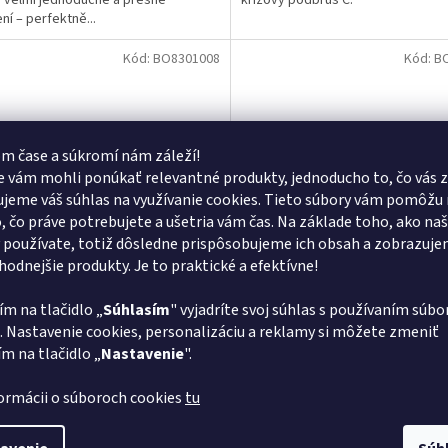
, velmi jednoduché a přesné
křížový podbrus C.
ní – perfektně...
Kód:
BO8301008
Kód:
B
m čase a súkromí nám záleží!
 vám mohli ponúkať relevantné produkty, jednoducho to, čo vás z
jeme váš súhlas na využívanie cookies. Tieto súbory vám pomôžu 
–11 %
o, čo práve potrebujete a ušetria vám čas. Na základe toho, ako na
 používate, totiž dôsledne prispôsobujeme ich obsah a zobrazuj
vhodnejšie produkty. Je to praktické a efektívne!
a na špirálové vrtáky pravé aj
Brúska na špirálové vrtáky a
GS-8
do plechu GS-7
ím na tlačidlo „
Súhlasím
" vyjadríte svoj súhlas s používaním súbo
Vypredané
. Nastavenie cookies, personalizáciu a reklamy si môžete zmeniť
ím na tlačidlo „
Nastavenie
".
27 € bez DPH
1 767,48 € bez DPH
Do košíka
Do
7 €
2 174 €
formácii o súboroch cookies
tu
 pro spirálové vrtáky pravé ø 2 – 13
Bruska pro spirálové vrtáky ø 2 – 
el broušení 90 – 140°. Pro spirálové
Úhel broušení 90 – 140°. Pro vrták