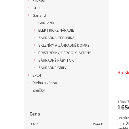
Proxxon
GÜDE
Garland
GARLAND
ELEKTRICKÉ NÁRADIE
ZÁHRADNÁ TECHNIKA
SKLENÍKY A ZÁHRADNÉ DOMKY
PŘÍSTŘEŠKY, PERGOLY, ALTÁNY
ZÁHRADNÝ NÁBYTOK
ZAHRADNÉ GRILY
Brúsk
Extol
Dielňa a záhrada
Značky
1 344,
1 65
Cena
Bruska
mm. Úh
992
€
3544
€