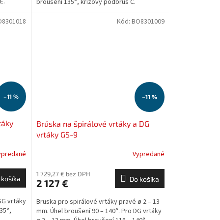
E.
broušení 135°, křížový podbrus C.
O8301018
Kód:
BO8301009
–11 %
–11 %
táky
Brúska na špirálové vrtáky a DG
vrtáky GS-9
ypredané
Vypredané
1 729,27 € bez DPH
 košíka
Do košíka
2 127 €
SG vrtáky
Bruska pro spirálové vrtáky pravé ø 2 – 13
35°,
mm. Úhel broušení 90 – 140°. Pro DG vrtáky