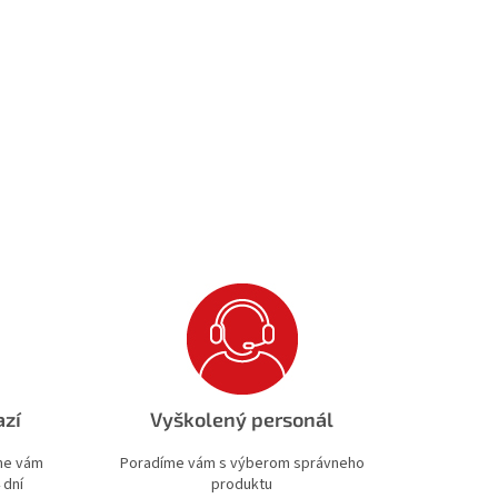
azí
Vyškolený personál
ime vám
Poradíme vám s výberom správneho
 dní
produktu