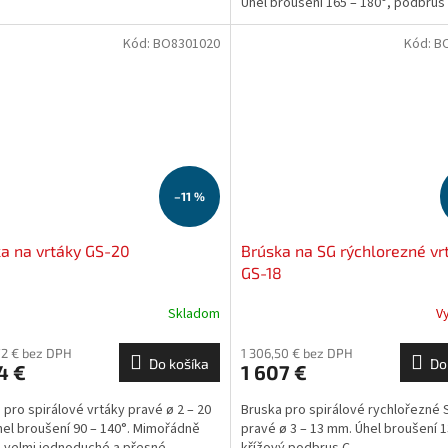
Úhel broušení 165 – 180°, podbrus 
Kód:
BO8301020
Kód:
B
–11 %
a na vrtáky GS-20
Brúska na SG rýchlorezné vr
GS-18
Skladom
V
72 € bez DPH
1 306,50 € bez DPH
Do košíka
Do
4 €
1 607 €
 pro spirálové vrtáky pravé ø 2 – 20
Bruska pro spirálové rychlořezné 
el broušení 90 – 140°. Mimořádně
pravé ø 3 – 13 mm. Úhel broušení 1