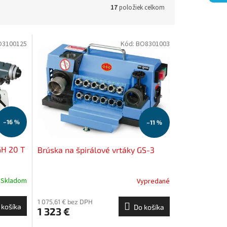
17
položiek celkom
O3100125
Kód:
BO8301003
–16 %
–11 %
GH 20 T
Brúska na špirálové vrtáky GS-3
Skladom
Vypredané
1 075,61 € bez DPH
 košíka
Do košíka
1 323 €