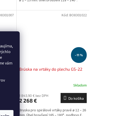
ø 2 – 13 mm. Úhel broušení 118 – 140°.
O8301007
Kód:
BO8301022
aujíma,
rýchlo
–11 %
–11 %
še
eme vám
 vrtáky
Brúska na vrtáky do plechu GS-22
rov
Skladom
Skladom
1 843,90 € bez DPH
 košíka
Do košíka
2 268 €
13 mm.
Bruska pro spirálové vrtáky pravé ø 12 – 26
y do
mm. Úhel broušení 165 – 180°, podbrus E.