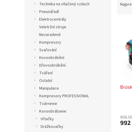
a
Technika na stlačený vzduch
Najpre
d
Pneunářadí
e
Elektrocentrály
V
n
Veletržní stroje
ý
i
Nezaradené
p
e
i
p
Kompresory
s
r
Svařování
p
o
Kovoobrábění
r
d
Dřevoobrábění
o
u
Tváření
d
k
Ostatní
u
t
Brúsk
k
o
Manipulace
t
v
Kompresory PROFESSIONAL
o
Tvárnenie
v
Kovoobrábanie
806,50
Vŕtačky
992
Drážkovačky