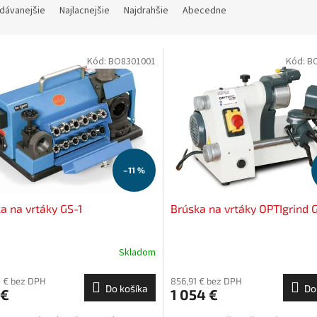
dávanejšie
Najlacnejšie
Najdrahšie
Abecedne
Kód:
BO8301001
Kód:
B
–11 %
a na vrtáky GS-1
Brúska na vrtáky OPTIgrind 
Skladom
 € bez DPH
856,91 € bez DPH
Do košíka
Do
 €
1 054 €