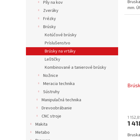
Bruska
Píly na kov
mm. Úh
Zveráky
Frézky
Brúsky
Kotúčové brúsky
Príslušenstvo
Brúsky na vrtáky
Leštičky
Kombinované a tanierové brúsky
Nožnice
Meracia technika
Brúsk
Sústruhy
Manipulačná technika
Drevoobrábanie
CNC stroje
1 152,
1 41
Makita
Metabo
Bruska