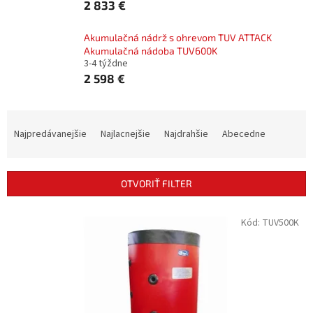
2 833 €
Akumulačná nádrž s ohrevom TUV ATTACK
Akumulačná nádoba TUV600K
3-4 týždne
2 598 €
R
a
Najpredávanejšie
Najlacnejšie
Najdrahšie
Abecedne
d
e
n
OTVORIŤ FILTER
i
e
V
Kód:
TUV500K
p
ý
r
p
o
i
d
s
u
p
k
r