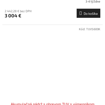
3-4 týždne
2 442,28 € bez DPH
Do košíka
3 004 €
Kód:
TUVS600K
Akumulačná nádrž s ohrevom TUV s výmenníkom