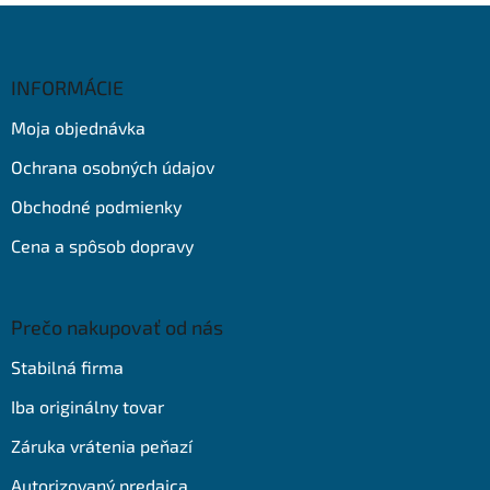
Z
á
p
ä
INFORMÁCIE
t
Moja objednávka
i
e
Ochrana osobných údajov
Obchodné podmienky
Cena a spôsob dopravy
Prečo nakupovať od nás
Stabilná firma
Iba originálny tovar
Záruka vrátenia peňazí
Autorizovaný predajca