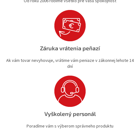
Od roku 2006 robíme všetko pre vašu spokojnosť
Záruka vrátenia peňazí
Ak vám tovar nevyhovuje, vrátime vám peniaze v zákonnej lehote 14
dní
Vyškolený personál
Poradíme vám s výberom správneho produktu