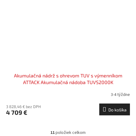
Akumulačná nádrž s ohrevom TUV s výmenníkom
ATTACK Akumulačná nádoba TUVS2000K
3-4 týždne
3 828,46 € bez DPH
Do košíka
4 709 €
11
položiek celkom
O