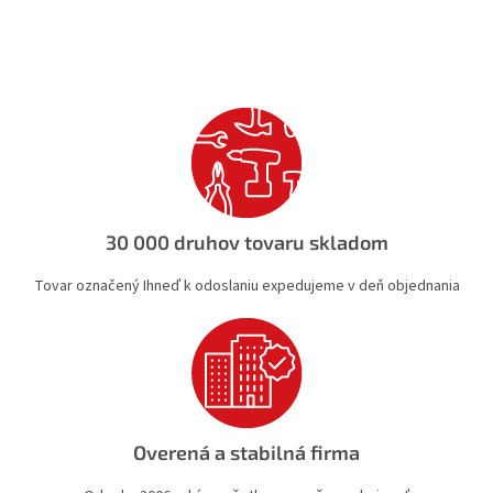
v
l
á
d
a
c
i
e
p
r
v
30 000 druhov tovaru skladom
k
y
Tovar označený Ihneď k odoslaniu expedujeme v deň objednania
v
ý
p
i
s
u
Overená a stabilná firma