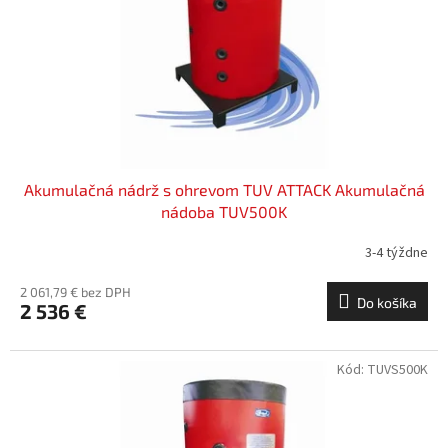
t
o
o
d
v
u
k
t
o
v
Akumulačná nádrž s ohrevom TUV ATTACK Akumulačná
nádoba TUV500K
3-4 týždne
2 061,79 € bez DPH
Do košíka
2 536 €
Kód:
TUVS500K