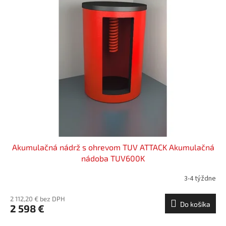
Akumulačná nádrž s ohrevom TUV ATTACK Akumulačná
nádoba TUV600K
3-4 týždne
2 112,20 € bez DPH
Do košíka
2 598 €