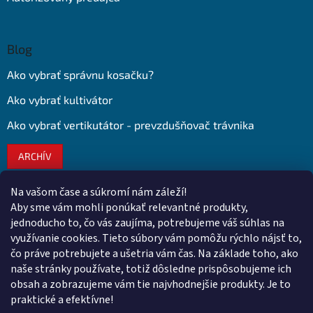
Blog
Ako vybrať správnu kosačku?
Ako vybrať kultivátor
Ako vybrať vertikutátor - prevzdušňovač trávnika
ARCHÍV
Na vašom čase a súkromí nám záleží!
Kontakt
Aby sme vám mohli ponúkať relevantné produkty,
jednoducho to, čo vás zaujíma, potrebujeme váš súhlas na
obchod
@
euroshopy.sk
využívanie cookies. Tieto súbory vám pomôžu rýchlo nájsť to,
0911 931 019
čo práve potrebujete a ušetria vám čas. Na základe toho, ako
naše stránky používate, totiž dôsledne prispôsobujeme ich
0911 931 019
obsah a zobrazujeme vám tie najvhodnejšie produkty. Je to
Facebook Euroshopy
praktické a efektívne!